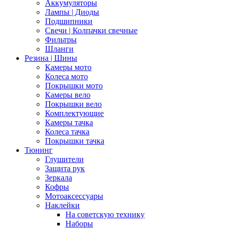
Аккумуляторы
Лампы | Диоды
Подшипники
Свечи | Колпачки свечные
Фильтры
Шланги
Резина | Шины
Камеры мото
Колеса мото
Покрышки мото
Камеры вело
Покрышки вело
Комплектующие
Камеры тачка
Колеса тачка
Покрышки тачка
Тюнинг
Глушители
Защита рук
Зеркала
Кофры
Мотоаксессуары
Наклейки
На советскую технику
Наборы