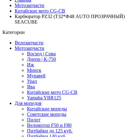
Мотозапчасти
Китайские мото CG-CB
Карбюратор PZ32 (Т32*Ф48 AUTO ПРОЗРАЧНЫЙ)
SEACUBE
Категории
Велозапчасти
Мотозапчасти
Восход | Сова
Днепр | К-750
Иж
Минск
Муравей
Урал
Ява
Китайские мото CG-CB
Yamaha YBR125
Для мопедов
Китайские мопеды
Советские мопеды
Пилот
Веломотор F50 и F80
Питбайки до 125 куб.
Питбайки 140 куб.