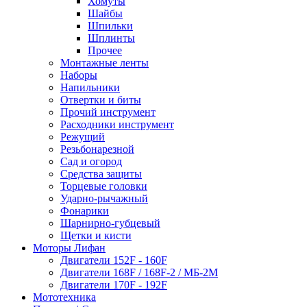
Хомуты
Шайбы
Шпильки
Шплинты
Прочее
Монтажные ленты
Наборы
Напильники
Отвертки и биты
Прочий инструмент
Расходники инструмент
Режущий
Резьбонарезной
Сад и огород
Средства защиты
Торцевые головки
Ударно-рычажный
Фонарики
Шарнирно-губцевый
Щетки и кисти
Моторы Лифан
Двигатели 152F - 160F
Двигатели 168F / 168F-2 / МБ-2М
Двигатели 170F - 192F
Мототехника