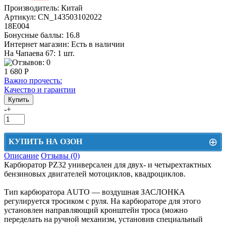
Производитель:
Китай
Артикул:
CN_143503102022
18Е004
Бонусные баллы:
16.8
Интернет магазин:
Есть в наличии
На Чапаева 67: 1 шт.
1 680 Р
Важно прочесть:
Качество и гарантии
-
+
⊕
КУПИТЬ НА ОЗОН
Описание
Отзывы (0)
Цена на Озон включает доставку, упаковку и комиссии маркетплейса
Карбюратор PZ32 универсален для двух- и четырехтактных
бензиновых двигателей мотоциклов, квадроциклов.
Этот товар можно приобрести на Озон. Для перехода в маркетплейс
перейдите по ссылке ниже.
Тип карбюратора AUTO — воздушная ЗАСЛОНКА
регулируется тросиком с руля. На карбюраторе для этого
КУПИТЬ НА ОЗОН
установлен направляющий кронштейн троса (можно
переделать на ручной механизм, установив специальный