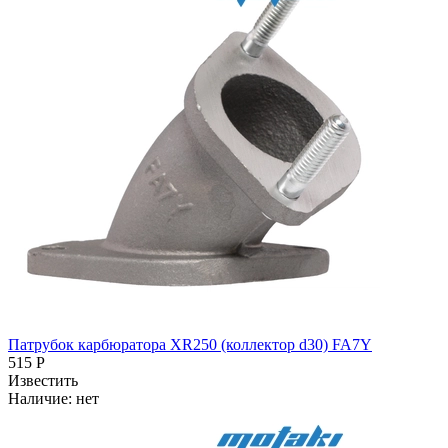
Патрубок карбюратора XR250 (коллектор d30) FA7Y
515 Р
Известить
Наличие:
нет