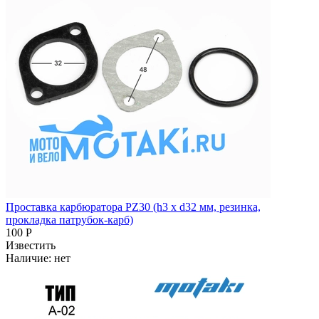
Проставка карбюратора PZ30 (h3 x d32 мм, резинка,
прокладка патрубок-карб)
100 Р
Известить
Наличие:
нет