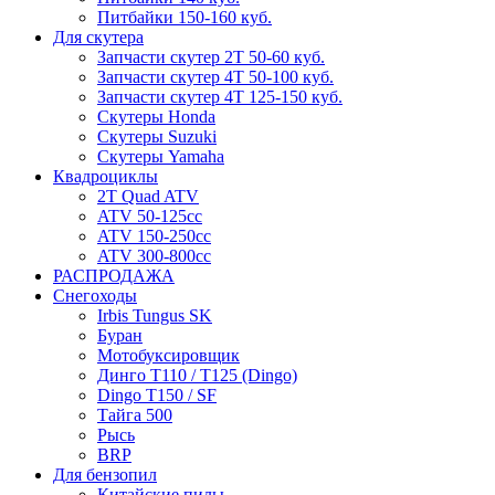
Питбайки 150-160 куб.
Для скутера
Запчасти скутер 2Т 50-60 куб.
Запчасти скутер 4Т 50-100 куб.
Запчасти скутер 4Т 125-150 куб.
Скутеры Honda
Скутеры Suzuki
Скутеры Yamaha
Квадроциклы
2T Quad ATV
ATV 50-125cc
ATV 150-250cc
ATV 300-800cc
РАСПРОДАЖА
Снегоходы
Irbis Tungus SK
Буран
Мотобуксировщик
Динго T110 / T125 (Dingo)
Dingo T150 / SF
Тайга 500
Рысь
BRP
Для бензопил
Китайские пилы