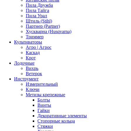
Пила Дружба
Пила Тайга
Пила Урал
Штиль (Stihl)
Партнер (Partner)
Хускварна (Husqvarna)
Триммер
Культиваторы
Агро | Агрос
Каскад
Крот
Лодочные
Вихрь
Ветерок
Инструмент
Измерительный
Ключи
Метизы крепежные
Болты
Винты
Гайки
Декоративные элементы
Стопорные кольца
Стяжки