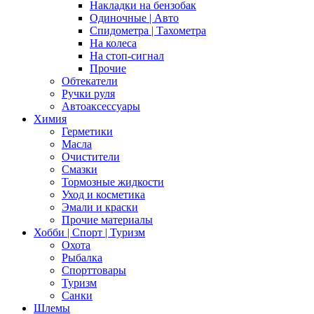
Накладки на бензобак
Одиночные | Авто
Спидометра | Тахометра
На колеса
На стоп-сигнал
Прочие
Обтекатели
Ручки руля
Автоаксессуары
Химия
Герметики
Масла
Очистители
Смазки
Тормозные жидкости
Уход и косметика
Эмали и краски
Прочие материалы
Хобби | Cпорт | Туризм
Охота
Рыбалка
Спорттовары
Туризм
Санки
Шлемы