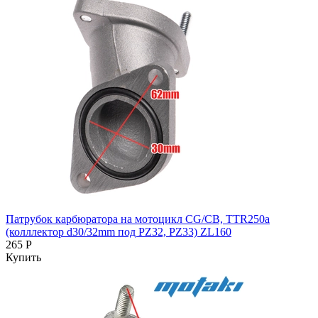
Патрубок карбюратора на мотоцикл CG/CB, TTR250a
(колллектор d30/32mm под PZ32, PZ33) ZL160
265 Р
Купить