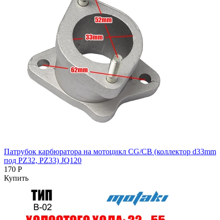
Патрубок карбюратора на мотоцикл CG/CB (коллектор d33mm
под PZ32, PZ33) JQ120
170 Р
Купить