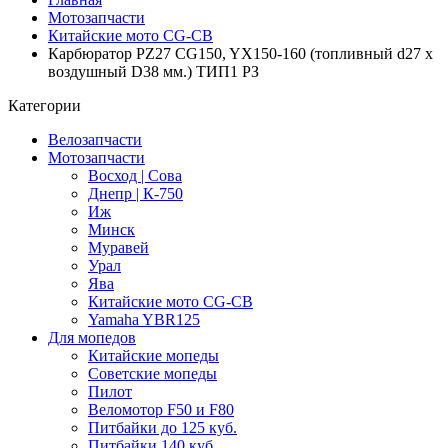
Мотозапчасти
Китайские мото CG-CB
Карбюратор PZ27 CG150, YX150-160 (топливный d27 x
воздушный D38 мм.) ТИП1 РЗ
Категории
Велозапчасти
Мотозапчасти
Восход | Сова
Днепр | К-750
Иж
Минск
Муравей
Урал
Ява
Китайские мото CG-CB
Yamaha YBR125
Для мопедов
Китайские мопеды
Советские мопеды
Пилот
Веломотор F50 и F80
Питбайки до 125 куб.
Питбайки 140 куб.