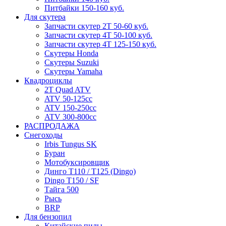
Питбайки 150-160 куб.
Для скутера
Запчасти скутер 2Т 50-60 куб.
Запчасти скутер 4Т 50-100 куб.
Запчасти скутер 4Т 125-150 куб.
Скутеры Honda
Скутеры Suzuki
Скутеры Yamaha
Квадроциклы
2T Quad ATV
ATV 50-125cc
ATV 150-250cc
ATV 300-800cc
РАСПРОДАЖА
Снегоходы
Irbis Tungus SK
Буран
Мотобуксировщик
Динго T110 / T125 (Dingo)
Dingo T150 / SF
Тайга 500
Рысь
BRP
Для бензопил
Китайские пилы