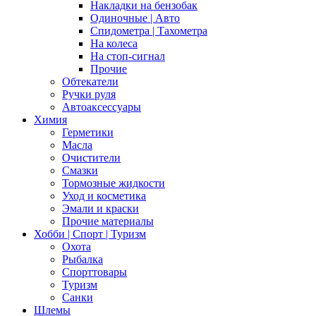
Накладки на бензобак
Одиночные | Авто
Спидометра | Тахометра
На колеса
На стоп-сигнал
Прочие
Обтекатели
Ручки руля
Автоаксессуары
Химия
Герметики
Масла
Очистители
Смазки
Тормозные жидкости
Уход и косметика
Эмали и краски
Прочие материалы
Хобби | Cпорт | Туризм
Охота
Рыбалка
Спорттовары
Туризм
Санки
Шлемы