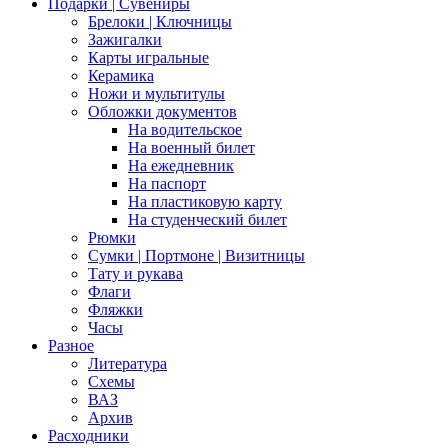
Подарки | Сувениры
Брелоки | Ключницы
Зажигалки
Карты игральные
Керамика
Ножи и мультитулы
Обложки документов
На водительское
На военный билет
На ежедневник
На паспорт
На пластиковую карту
На студенческий билет
Рюмки
Сумки | Портмоне | Визитницы
Тату и рукава
Флаги
Фляжки
Часы
Разное
Литература
Схемы
ВАЗ
Архив
Расходники