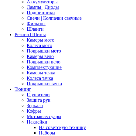
Аккумуляторы
Лампы | Диоды
Подшипники
Свечи | Колпачки свечные
Фильтры
Шланги
Резина | Шины
Камеры мото
Колеса мото
Покрышки мото
Камеры вело
Покрышки вело
Комплектующие
Камеры тачка
Колеса тачка
Покрышки тачка
Тюнинг
Глушители
Защита рук
Зеркала
Кофры
Мотоаксессуары
Наклейки
На советскую технику
Наборы