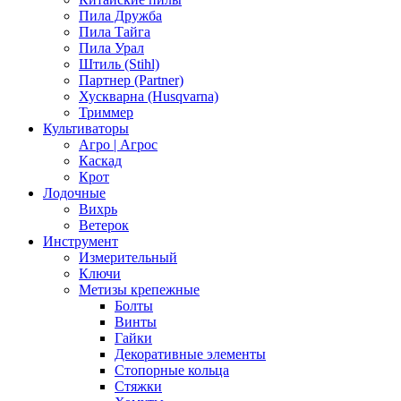
Пила Дружба
Пила Тайга
Пила Урал
Штиль (Stihl)
Партнер (Partner)
Хускварна (Husqvarna)
Триммер
Культиваторы
Агро | Агрос
Каскад
Крот
Лодочные
Вихрь
Ветерок
Инструмент
Измерительный
Ключи
Метизы крепежные
Болты
Винты
Гайки
Декоративные элементы
Стопорные кольца
Стяжки