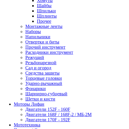
Хомуты
Шайбы
Шпильки
Шплинты
Прочее
Монтажные ленты
Наборы
Напильники
Отвертки и биты
Прочий инструмент
Расходники инструмент
Режущий
Резьбонарезной
Сад и огород
Средства защиты
Торцевые головки
Ударно-рычажный
Фонарики
Шарнирно-губцевый
Щетки и кисти
Моторы Лифан
Двигатели 152F - 160F
Двигатели 168F / 168F-2 / МБ-2М
Двигатели 170F - 192F
Мототехника