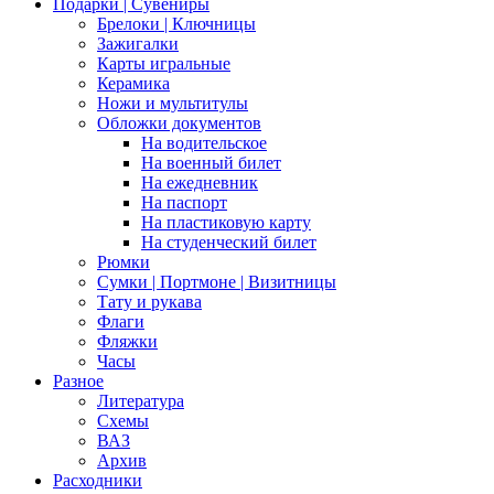
Подарки | Сувениры
Брелоки | Ключницы
Зажигалки
Карты игральные
Керамика
Ножи и мультитулы
Обложки документов
На водительское
На военный билет
На ежедневник
На паспорт
На пластиковую карту
На студенческий билет
Рюмки
Сумки | Портмоне | Визитницы
Тату и рукава
Флаги
Фляжки
Часы
Разное
Литература
Схемы
ВАЗ
Архив
Расходники