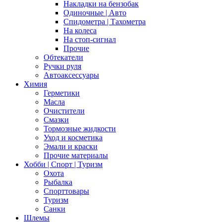
Накладки на бензобак
Одиночные | Авто
Спидометра | Тахометра
На колеса
На стоп-сигнал
Прочие
Обтекатели
Ручки руля
Автоаксессуары
Химия
Герметики
Масла
Очистители
Смазки
Тормозные жидкости
Уход и косметика
Эмали и краски
Прочие материалы
Хобби | Cпорт | Туризм
Охота
Рыбалка
Спорттовары
Туризм
Санки
Шлемы