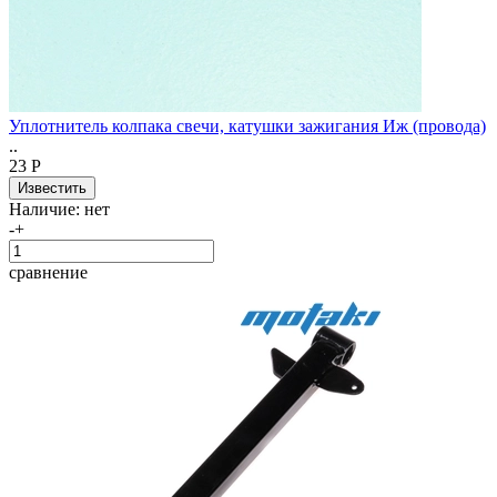
Уплотнитель колпака свечи, катушки зажигания Иж (провода)
..
23 Р
Наличие:
нет
-
+
сравнение