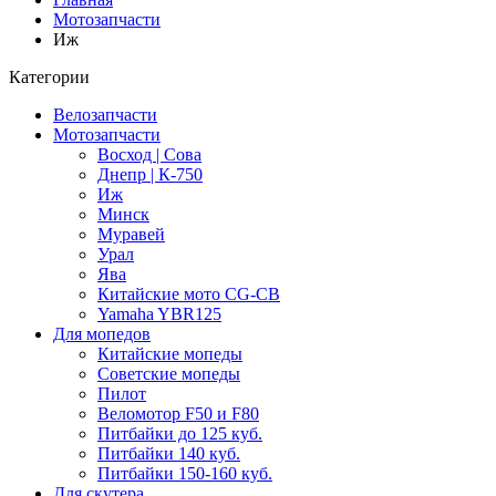
Мотозапчасти
Иж
Категории
Велозапчасти
Мотозапчасти
Восход | Сова
Днепр | К-750
Иж
Минск
Муравей
Урал
Ява
Китайские мото CG-CB
Yamaha YBR125
Для мопедов
Китайские мопеды
Советские мопеды
Пилот
Веломотор F50 и F80
Питбайки до 125 куб.
Питбайки 140 куб.
Питбайки 150-160 куб.
Для скутера