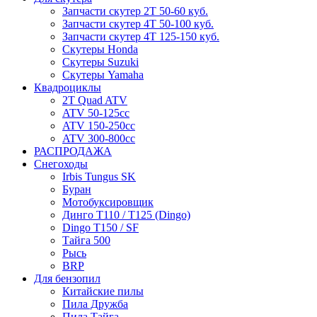
Запчасти скутер 2Т 50-60 куб.
Запчасти скутер 4Т 50-100 куб.
Запчасти скутер 4Т 125-150 куб.
Скутеры Honda
Скутеры Suzuki
Скутеры Yamaha
Квадроциклы
2T Quad ATV
ATV 50-125cc
ATV 150-250cc
ATV 300-800cc
РАСПРОДАЖА
Снегоходы
Irbis Tungus SK
Буран
Мотобуксировщик
Динго T110 / T125 (Dingo)
Dingo T150 / SF
Тайга 500
Рысь
BRP
Для бензопил
Китайские пилы
Пила Дружба
Пила Тайга