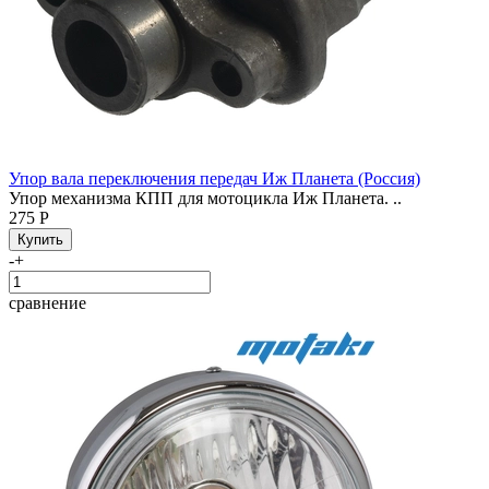
Упор вала переключения передач Иж Планета (Россия)
Упор механизма КПП для мотоцикла Иж Планета. ..
275 Р
-
+
сравнение