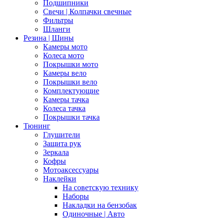
Подшипники
Свечи | Колпачки свечные
Фильтры
Шланги
Резина | Шины
Камеры мото
Колеса мото
Покрышки мото
Камеры вело
Покрышки вело
Комплектующие
Камеры тачка
Колеса тачка
Покрышки тачка
Тюнинг
Глушители
Защита рук
Зеркала
Кофры
Мотоаксессуары
Наклейки
На советскую технику
Наборы
Накладки на бензобак
Одиночные | Авто