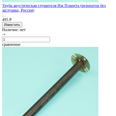
Труба акустическая глушителя Иж Планета (резонатор без
заглушки, Россия)
..
495 Р
Наличие:
нет
-
+
сравнение