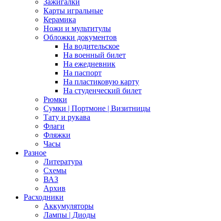
Зажигалки
Карты игральные
Керамика
Ножи и мультитулы
Обложки документов
На водительское
На военный билет
На ежедневник
На паспорт
На пластиковую карту
На студенческий билет
Рюмки
Сумки | Портмоне | Визитницы
Тату и рукава
Флаги
Фляжки
Часы
Разное
Литература
Схемы
ВАЗ
Архив
Расходники
Аккумуляторы
Лампы | Диоды