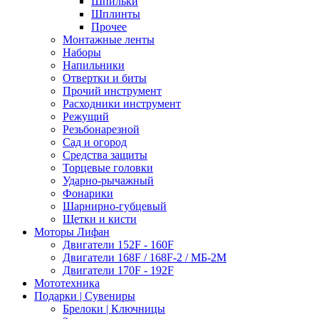
Шпильки
Шплинты
Прочее
Монтажные ленты
Наборы
Напильники
Отвертки и биты
Прочий инструмент
Расходники инструмент
Режущий
Резьбонарезной
Сад и огород
Средства защиты
Торцевые головки
Ударно-рычажный
Фонарики
Шарнирно-губцевый
Щетки и кисти
Моторы Лифан
Двигатели 152F - 160F
Двигатели 168F / 168F-2 / МБ-2М
Двигатели 170F - 192F
Мототехника
Подарки | Сувениры
Брелоки | Ключницы