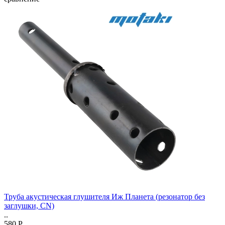
Труба акустическая глушителя Иж Планета (резонатор без
заглушки, CN)
..
580 Р