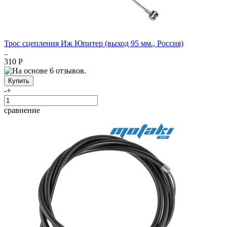
Трос сцепления Иж Юпитер (выход 95 мм., Россия)
..
310 Р
-
+
сравнение