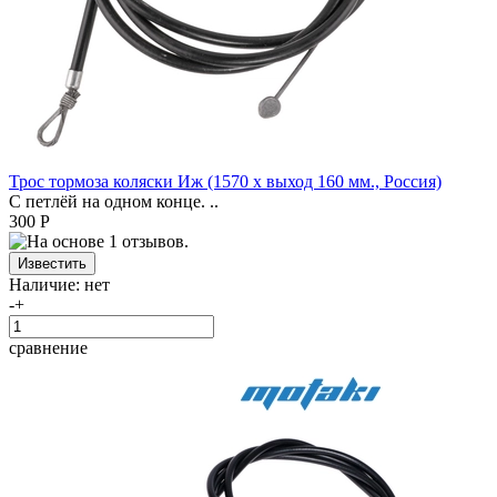
Трос тормоза коляски Иж (1570 x выход 160 мм., Россия)
С петлёй на одном конце. ..
300 Р
Наличие:
нет
-
+
сравнение