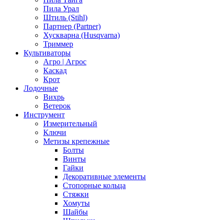
Пила Урал
Штиль (Stihl)
Партнер (Partner)
Хускварна (Husqvarna)
Триммер
Культиваторы
Агро | Агрос
Каскад
Крот
Лодочные
Вихрь
Ветерок
Инструмент
Измерительный
Ключи
Метизы крепежные
Болты
Винты
Гайки
Декоративные элементы
Стопорные кольца
Стяжки
Хомуты
Шайбы