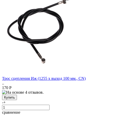
Трос сцепления Иж (1255 x выход 100 мм., CN)
..
170 Р
-
+
сравнение