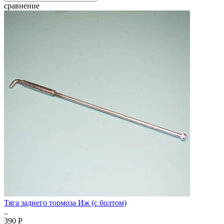
сравнение
Тяга заднего тормоза Иж (с болтом)
..
390 Р