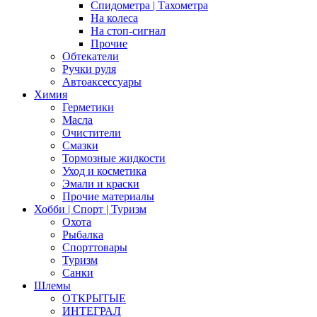
Спидометра | Тахометра
На колеса
На стоп-сигнал
Прочие
Обтекатели
Ручки руля
Автоаксессуары
Химия
Герметики
Масла
Очистители
Смазки
Тормозные жидкости
Уход и косметика
Эмали и краски
Прочие материалы
Хобби | Cпорт | Туризм
Охота
Рыбалка
Спорттовары
Туризм
Санки
Шлемы
ОТКРЫТЫЕ
ИНТЕГРАЛ