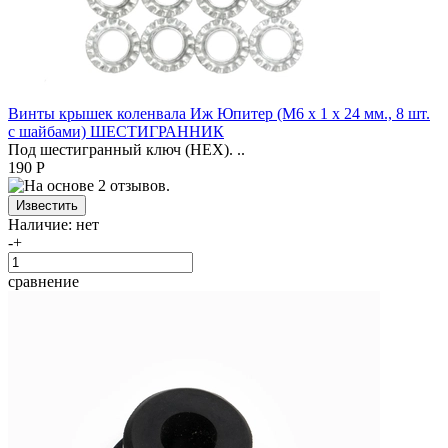
Винты крышек коленвала Иж Юпитер (М6 х 1 х 24 мм., 8 шт.
с шайбами) ШЕСТИГРАННИК
Под шестигранный ключ (HEX). ..
190 Р
Наличие:
нет
-
+
сравнение