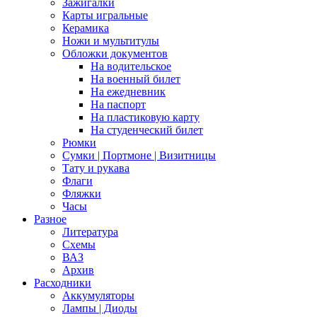
Зажигалки
Карты игральные
Керамика
Ножи и мультитулы
Обложки документов
На водительское
На военный билет
На ежедневник
На паспорт
На пластиковую карту
На студенческий билет
Рюмки
Сумки | Портмоне | Визитницы
Тату и рукава
Флаги
Фляжки
Часы
Разное
Литература
Схемы
ВАЗ
Архив
Расходники
Аккумуляторы
Лампы | Диоды