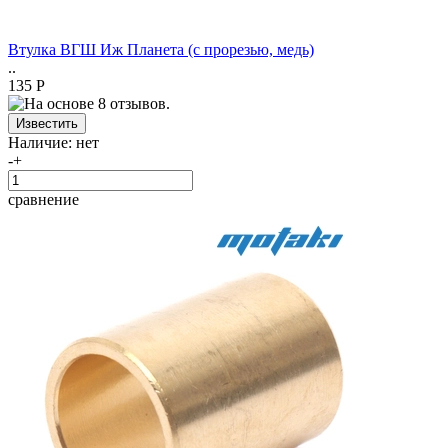
Втулка ВГШ Иж Планета (с прорезью, медь)
..
135 Р
Наличие:
нет
-
+
сравнение