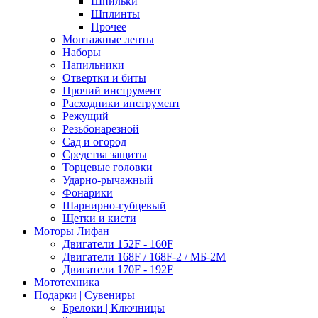
Шпильки
Шплинты
Прочее
Монтажные ленты
Наборы
Напильники
Отвертки и биты
Прочий инструмент
Расходники инструмент
Режущий
Резьбонарезной
Сад и огород
Средства защиты
Торцевые головки
Ударно-рычажный
Фонарики
Шарнирно-губцевый
Щетки и кисти
Моторы Лифан
Двигатели 152F - 160F
Двигатели 168F / 168F-2 / МБ-2М
Двигатели 170F - 192F
Мототехника
Подарки | Сувениры
Брелоки | Ключницы