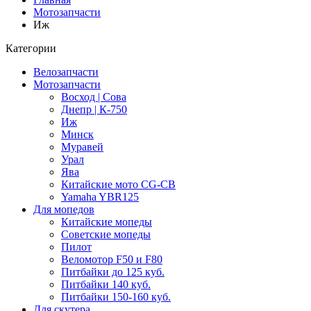
Мотозапчасти
Иж
Категории
Велозапчасти
Мотозапчасти
Восход | Сова
Днепр | К-750
Иж
Минск
Муравей
Урал
Ява
Китайские мото CG-CB
Yamaha YBR125
Для мопедов
Китайские мопеды
Советские мопеды
Пилот
Веломотор F50 и F80
Питбайки до 125 куб.
Питбайки 140 куб.
Питбайки 150-160 куб.
Для скутера