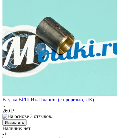
Втулка ВГШ Иж Планета (с прорезью, UК)
..
260 Р
Наличие:
нет
-
+