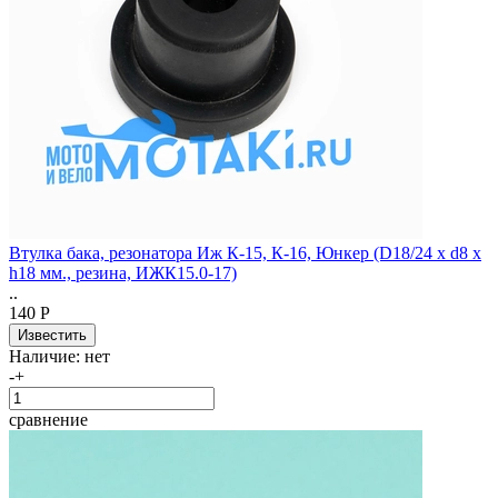
Втулка бака, резонатора Иж К-15, К-16, Юнкер (D18/24 x d8 x
h18 мм., резина, ИЖК15.0-17)
..
140 Р
Наличие:
нет
-
+
сравнение