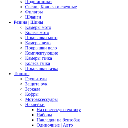
Подшипники
Свечи | Колпачки свечные
Фильтры
Шланги
Резина | Шины
Камеры мото
Колеса мото
Покрышки мото
Камеры вело
Покрышки вело
Комплектующие
Камеры тачка
Колеса тачка
Покрышки тачка
Тюнинг
Глушители
Защита рук
Зеркала
Кофры
Мотоаксессуары
Наклейки
На советскую технику
Наборы
Накладки на бензобак
Одиночные | Авто