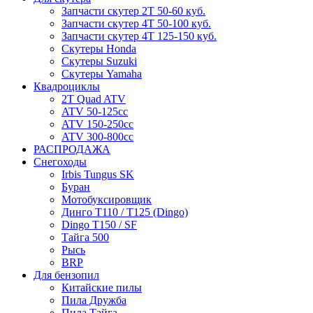
Запчасти скутер 2Т 50-60 куб.
Запчасти скутер 4Т 50-100 куб.
Запчасти скутер 4Т 125-150 куб.
Скутеры Honda
Скутеры Suzuki
Скутеры Yamaha
Квадроциклы
2T Quad ATV
ATV 50-125cc
ATV 150-250cc
ATV 300-800cc
РАСПРОДАЖА
Снегоходы
Irbis Tungus SK
Буран
Мотобуксировщик
Динго T110 / T125 (Dingo)
Dingo T150 / SF
Тайга 500
Рысь
BRP
Для бензопил
Китайские пилы
Пила Дружба
Пила Тайга