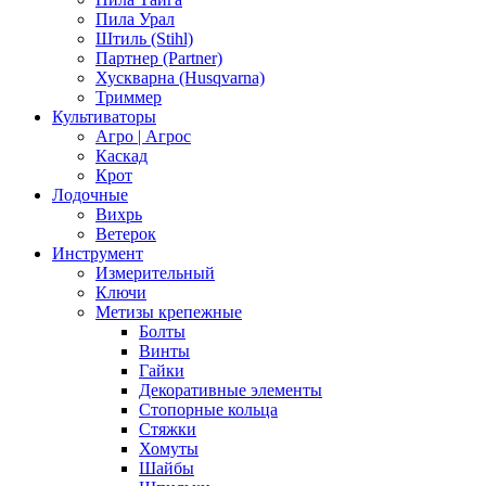
Пила Урал
Штиль (Stihl)
Партнер (Partner)
Хускварна (Husqvarna)
Триммер
Культиваторы
Агро | Агрос
Каскад
Крот
Лодочные
Вихрь
Ветерок
Инструмент
Измерительный
Ключи
Метизы крепежные
Болты
Винты
Гайки
Декоративные элементы
Стопорные кольца
Стяжки
Хомуты
Шайбы