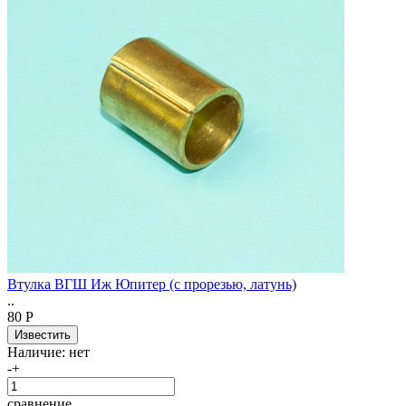
Втулка ВГШ Иж Юпитер (с прорезью, латунь)
..
80 Р
Наличие:
нет
-
+
сравнение