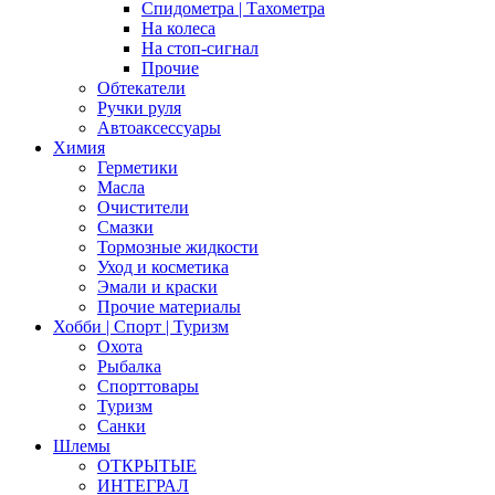
Спидометра | Тахометра
На колеса
На стоп-сигнал
Прочие
Обтекатели
Ручки руля
Автоаксессуары
Химия
Герметики
Масла
Очистители
Смазки
Тормозные жидкости
Уход и косметика
Эмали и краски
Прочие материалы
Хобби | Cпорт | Туризм
Охота
Рыбалка
Спорттовары
Туризм
Санки
Шлемы
ОТКРЫТЫЕ
ИНТЕГРАЛ