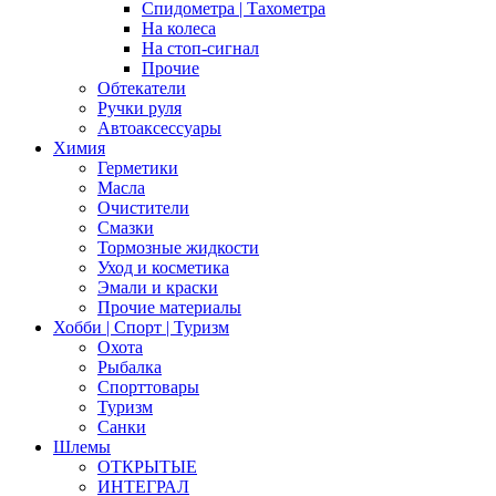
Спидометра | Тахометра
На колеса
На стоп-сигнал
Прочие
Обтекатели
Ручки руля
Автоаксессуары
Химия
Герметики
Масла
Очистители
Смазки
Тормозные жидкости
Уход и косметика
Эмали и краски
Прочие материалы
Хобби | Cпорт | Туризм
Охота
Рыбалка
Спорттовары
Туризм
Санки
Шлемы
ОТКРЫТЫЕ
ИНТЕГРАЛ