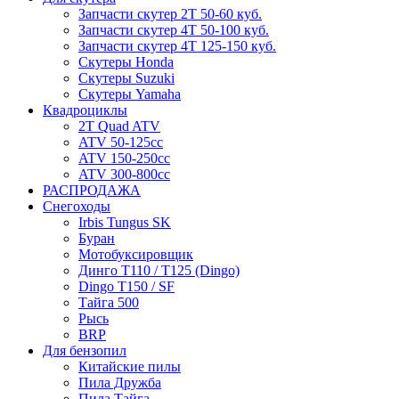
Запчасти скутер 2Т 50-60 куб.
Запчасти скутер 4Т 50-100 куб.
Запчасти скутер 4Т 125-150 куб.
Скутеры Honda
Скутеры Suzuki
Скутеры Yamaha
Квадроциклы
2T Quad ATV
ATV 50-125cc
ATV 150-250cc
ATV 300-800cc
РАСПРОДАЖА
Снегоходы
Irbis Tungus SK
Буран
Мотобуксировщик
Динго T110 / T125 (Dingo)
Dingo T150 / SF
Тайга 500
Рысь
BRP
Для бензопил
Китайские пилы
Пила Дружба
Пила Тайга