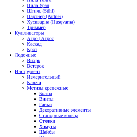
Пила Урал
Штиль (Stihl)
Партнер (Partner)
Хускварна (Husqvarna)
Триммер
Культиваторы
Агро | Агрос
Каскад
Крот
Лодочные
Вихрь
Ветерок
Инструмент
Измерительный
Ключи
Метизы крепежные
Болты
Винты
Гайки
Декоративные элементы
Стопорные кольца
Стяжки
Хомуты
Шайбы