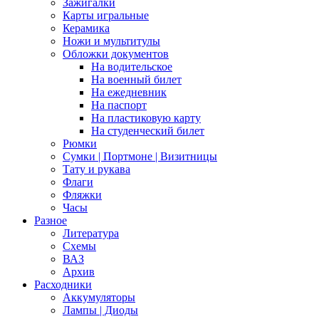
Зажигалки
Карты игральные
Керамика
Ножи и мультитулы
Обложки документов
На водительское
На военный билет
На ежедневник
На паспорт
На пластиковую карту
На студенческий билет
Рюмки
Сумки | Портмоне | Визитницы
Тату и рукава
Флаги
Фляжки
Часы
Разное
Литература
Схемы
ВАЗ
Архив
Расходники
Аккумуляторы
Лампы | Диоды