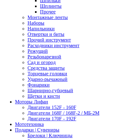
Шпильки
Шплинты
Прочее
Монтажные ленты
Наборы
Напильники
Отвертки и биты
Прочий инструмент
Расходники инструмент
Режущий
Резьбонарезной
Сад и огород
Средства защиты
Торцевые головки
Ударно-рычажный
Фонарики
Шарнирно-губцевый
Щетки и кисти
Моторы Лифан
Двигатели 152F - 160F
Двигатели 168F / 168F-2 / МБ-2М
Двигатели 170F - 192F
Мототехника
Подарки | Сувениры
Брелоки | Ключницы