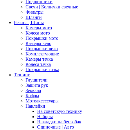
Подшипники
Свечи | Колпачки свечные
Фильтры
Шланги
Резина | Шины
Камеры мото
Колеса мото
Покрышки мото
Камеры вело
Покрышки вело
Комплектующие
Камеры тачка
Колеса тачка
Покрышки тачка
Тюнинг
Глушители
Защита рук
Зеркала
Кофры
Мотоаксессуары
Наклейки
На советскую технику
Наборы
Накладки на бензобак
Одиночные | Авто