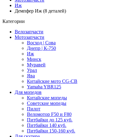
Иж
Демпфер Иж (8 деталей)
Категории
Велозапчасти
Мотозапчасти
Восход | Сова
Днепр | К-750
Иж
Минск
Муравей
Урал
Ява
Китайские мото CG-CB
Yamaha YBR125
Для мопедов
Китайские мопеды
Советские мопеды
Пилот
Веломотор F50 и F80
Питбайки до 125 куб.
Питбайки 140 куб.
Питбайки 150-160 куб.
Для скутера