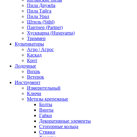
Пила Дружба
Пила Тайга
Пила Урал
Штиль (Stihl)
Партнер (Partner)
Хускварна (Husqvarna)
Триммер
Культиваторы
Агро | Агрос
Каскад
Крот
Лодочные
Вихрь
Ветерок
Инструмент
Измерительный
Ключи
Метизы крепежные
Болты
Винты
Гайки
Декоративные элементы
Стопорные кольца
Стяжки