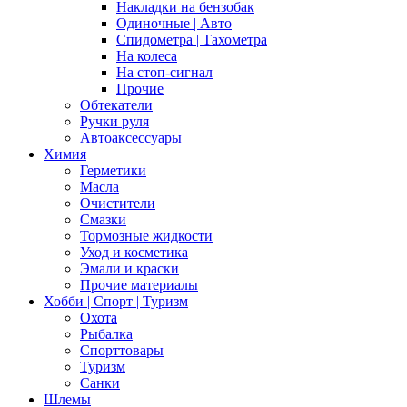
Накладки на бензобак
Одиночные | Авто
Спидометра | Тахометра
На колеса
На стоп-сигнал
Прочие
Обтекатели
Ручки руля
Автоаксессуары
Химия
Герметики
Масла
Очистители
Смазки
Тормозные жидкости
Уход и косметика
Эмали и краски
Прочие материалы
Хобби | Cпорт | Туризм
Охота
Рыбалка
Спорттовары
Туризм
Санки
Шлемы