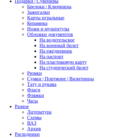
Подарки | Сувениры
Брелоки | Ключницы
Зажигалки
Карты игральные
Керамика
Ножи и мультитулы
Обложки документов
На водительское
На военный билет
На ежедневник
На паспорт
На пластиковую карту
На студенческий билет
Рюмки
Сумки | Портмоне | Визитницы
Тату и рукава
Флаги
Фляжки
Часы
Разное
Литература
Схемы
ВАЗ
Архив
Расходники