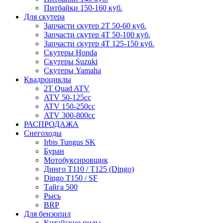
Питбайки 150-160 куб.
Для скутера
Запчасти скутер 2Т 50-60 куб.
Запчасти скутер 4Т 50-100 куб.
Запчасти скутер 4Т 125-150 куб.
Скутеры Honda
Скутеры Suzuki
Скутеры Yamaha
Квадроциклы
2T Quad ATV
ATV 50-125cc
ATV 150-250cc
ATV 300-800cc
РАСПРОДАЖА
Снегоходы
Irbis Tungus SK
Буран
Мотобуксировщик
Динго T110 / T125 (Dingo)
Dingo T150 / SF
Тайга 500
Рысь
BRP
Для бензопил
Китайские пилы