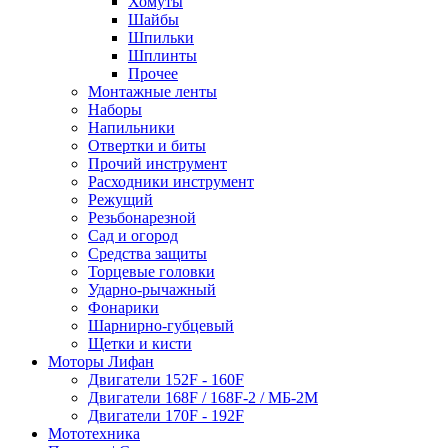
Хомуты
Шайбы
Шпильки
Шплинты
Прочее
Монтажные ленты
Наборы
Напильники
Отвертки и биты
Прочий инструмент
Расходники инструмент
Режущий
Резьбонарезной
Сад и огород
Средства защиты
Торцевые головки
Ударно-рычажный
Фонарики
Шарнирно-губцевый
Щетки и кисти
Моторы Лифан
Двигатели 152F - 160F
Двигатели 168F / 168F-2 / МБ-2М
Двигатели 170F - 192F
Мототехника