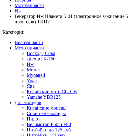
Мотозапчасти
Иж
Генератор Иж Планета-5-01 (электронное зажигание 5
проводов) ТИП2
Категории
Велозапчасти
Мотозапчасти
Восход | Сова
Днепр | К-750
Иж
Минск
Муравей
Урал
Ява
Китайские мото CG-CB
Yamaha YBR125
Для мопедов
Китайские мопеды
Советские мопеды
Пилот
Веломотор F50 и F80
Питбайки до 125 куб.
Питбайки 140 куб.