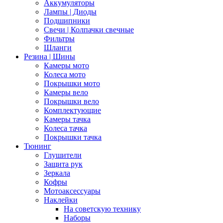
Аккумуляторы
Лампы | Диоды
Подшипники
Свечи | Колпачки свечные
Фильтры
Шланги
Резина | Шины
Камеры мото
Колеса мото
Покрышки мото
Камеры вело
Покрышки вело
Комплектующие
Камеры тачка
Колеса тачка
Покрышки тачка
Тюнинг
Глушители
Защита рук
Зеркала
Кофры
Мотоаксессуары
Наклейки
На советскую технику
Наборы