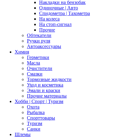
Накладки на бензобак
Одиночные | Авто
Спидометра | Тахометра
На колеса
На стоп-сигнал
Прочие
Обтекатели
Ручки руля
Автоаксессуары
Химия
Герметики
Масла
Очистители
Смазки
Тормозные жидкости
Уход и косметика
Эмали и краски
Прочие материалы
Хобби | Cпорт | Туризм
Охота
Рыбалка
Спорттовары
Туризм
Санки
Шлемы