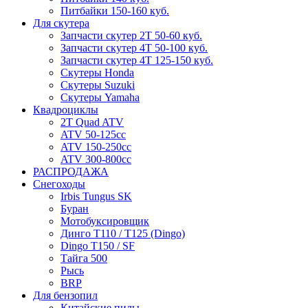
Питбайки 150-160 куб.
Для скутера
Запчасти скутер 2Т 50-60 куб.
Запчасти скутер 4Т 50-100 куб.
Запчасти скутер 4Т 125-150 куб.
Скутеры Honda
Скутеры Suzuki
Скутеры Yamaha
Квадроциклы
2T Quad ATV
ATV 50-125cc
ATV 150-250cc
ATV 300-800cc
РАСПРОДАЖА
Снегоходы
Irbis Tungus SK
Буран
Мотобуксировщик
Динго T110 / T125 (Dingo)
Dingo T150 / SF
Тайга 500
Рысь
BRP
Для бензопил
Китайские пилы