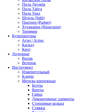
Пила Дружба
Пила Тайга
Пила Урал
Штиль (Stihl)
Партнер (Partner)
Хускварна (Husqvarna)
Триммер
Культиваторы
Агро | Агрос
Каскад
Крот
Лодочные
Вихрь
Ветерок
Инструмент
Измерительный
Ключи
Метизы крепежные
Болты
Винты
Гайки
Декоративные элементы
Стопорные кольца
Стяжки