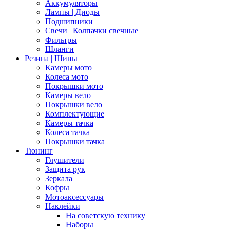
Аккумуляторы
Лампы | Диоды
Подшипники
Свечи | Колпачки свечные
Фильтры
Шланги
Резина | Шины
Камеры мото
Колеса мото
Покрышки мото
Камеры вело
Покрышки вело
Комплектующие
Камеры тачка
Колеса тачка
Покрышки тачка
Тюнинг
Глушители
Защита рук
Зеркала
Кофры
Мотоаксессуары
Наклейки
На советскую технику
Наборы