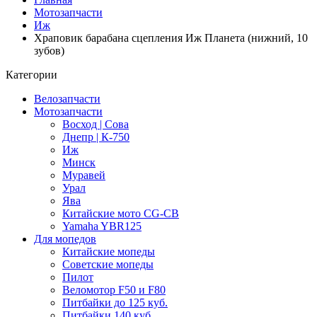
Мотозапчасти
Иж
Храповик барабана сцепления Иж Планета (нижний, 10
зубов)
Категории
Велозапчасти
Мотозапчасти
Восход | Сова
Днепр | К-750
Иж
Минск
Муравей
Урал
Ява
Китайские мото CG-CB
Yamaha YBR125
Для мопедов
Китайские мопеды
Советские мопеды
Пилот
Веломотор F50 и F80
Питбайки до 125 куб.
Питбайки 140 куб.