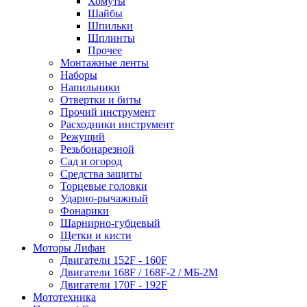
Хомуты
Шайбы
Шпильки
Шплинты
Прочее
Монтажные ленты
Наборы
Напильники
Отвертки и биты
Прочий инструмент
Расходники инструмент
Режущий
Резьбонарезной
Сад и огород
Средства защиты
Торцевые головки
Ударно-рычажный
Фонарики
Шарнирно-губцевый
Щетки и кисти
Моторы Лифан
Двигатели 152F - 160F
Двигатели 168F / 168F-2 / МБ-2М
Двигатели 170F - 192F
Мототехника