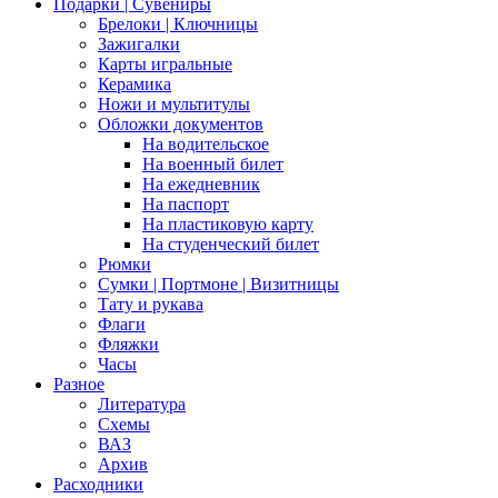
Подарки | Сувениры
Брелоки | Ключницы
Зажигалки
Карты игральные
Керамика
Ножи и мультитулы
Обложки документов
На водительское
На военный билет
На ежедневник
На паспорт
На пластиковую карту
На студенческий билет
Рюмки
Сумки | Портмоне | Визитницы
Тату и рукава
Флаги
Фляжки
Часы
Разное
Литература
Схемы
ВАЗ
Архив
Расходники