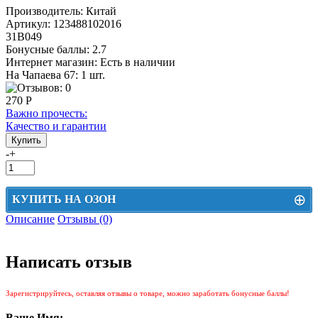
Производитель:
Китай
Артикул:
123488102016
31В049
Бонусные баллы:
2.7
Интернет магазин:
Есть в наличии
На Чапаева 67: 1 шт.
270 Р
Важно прочесть:
Качество и гарантии
-
+
⊕
КУПИТЬ НА ОЗОН
Описание
Отзывы (0)
Цена на Озон включает доставку, упаковку и комиссии маркетплейса
Этот товар можно приобрести на Озон. Для перехода в маркетплейс
Написать отзыв
перейдите по ссылке ниже.
КУПИТЬ НА ОЗОН
Зарегистрируйтесь, оставляя отзывы о товаре, можно заработать бонусные баллы!
Ваше Имя: