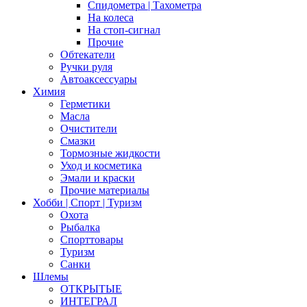
Спидометра | Тахометра
На колеса
На стоп-сигнал
Прочие
Обтекатели
Ручки руля
Автоаксессуары
Химия
Герметики
Масла
Очистители
Смазки
Тормозные жидкости
Уход и косметика
Эмали и краски
Прочие материалы
Хобби | Cпорт | Туризм
Охота
Рыбалка
Спорттовары
Туризм
Санки
Шлемы
ОТКРЫТЫЕ
ИНТЕГРАЛ