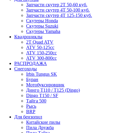
Запчасти скутер 2Т 50-60 куб.
Запчасти скутер 4Т 50-100 куб.
Запчасти скутер 4Т 125-150 куб.
Скутеры Honda
Скутеры Suzuki
Скутеры Yamaha
Квадроциклы
2T Quad ATV
ATV 50-125cc
ATV 150-250cc
ATV 300-800cc
РАСПРОДАЖА
Снегоходы
Irbis Tungus SK
Буран
Мотобуксировщик
Динго T110 / T125 (Dingo)
Dingo T150 / SF
Тайга 500
Рысь
BRP
Для бензопил
Китайские пилы
Пила Дружба
Пила Тайга