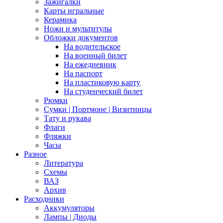
Зажигалки
Карты игральные
Керамика
Ножи и мультитулы
Обложки документов
На водительское
На военный билет
На ежедневник
На паспорт
На пластиковую карту
На студенческий билет
Рюмки
Сумки | Портмоне | Визитницы
Тату и рукава
Флаги
Фляжки
Часы
Разное
Литература
Схемы
ВАЗ
Архив
Расходники
Аккумуляторы
Лампы | Диоды