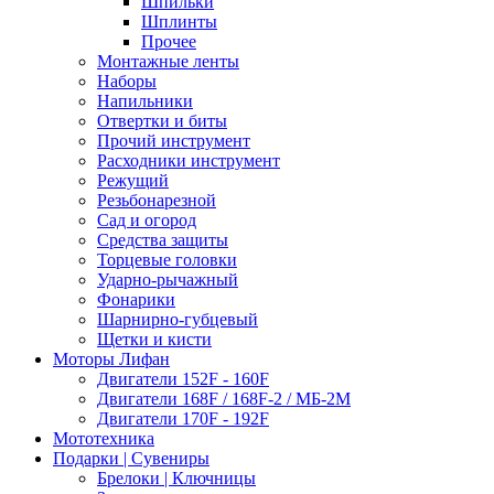
Шпильки
Шплинты
Прочее
Монтажные ленты
Наборы
Напильники
Отвертки и биты
Прочий инструмент
Расходники инструмент
Режущий
Резьбонарезной
Сад и огород
Средства защиты
Торцевые головки
Ударно-рычажный
Фонарики
Шарнирно-губцевый
Щетки и кисти
Моторы Лифан
Двигатели 152F - 160F
Двигатели 168F / 168F-2 / МБ-2М
Двигатели 170F - 192F
Мототехника
Подарки | Сувениры
Брелоки | Ключницы