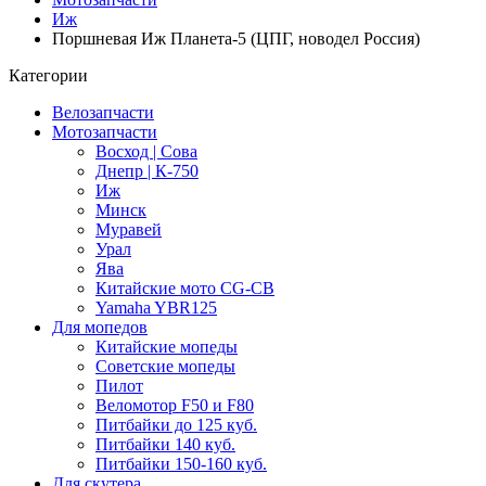
Иж
Поршневая Иж Планета-5 (ЦПГ, новодел Россия)
Категории
Велозапчасти
Мотозапчасти
Восход | Сова
Днепр | К-750
Иж
Минск
Муравей
Урал
Ява
Китайские мото CG-CB
Yamaha YBR125
Для мопедов
Китайские мопеды
Советские мопеды
Пилот
Веломотор F50 и F80
Питбайки до 125 куб.
Питбайки 140 куб.
Питбайки 150-160 куб.
Для скутера