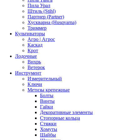
Пила Урал
Штиль (Stihl)
Партнер (Partner)
Хускварна (Husqvarna)
Триммер
Культиваторы
Агро | Агрос
Каскад
Крот
Лодочные
Вихрь
Ветерок
Инструмент
Измерительный
Ключи
Метизы крепежные
Болты
Винты
Гайки
Декоративные элементы
Стопорные кольца
Стяжки
Хомуты
Шайбы