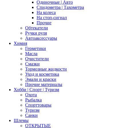
Одиночные | Авто
Спидометра | Тахометра
На колеса
На стоп-сигнал
Прочие
Обтекатели
Ручки руля
Автоаксессуары
Химия
Герметики
Масла
Очистители
Смазки
Тормозные жидкости
Уход и косметика
Эмали и краски
Прочие материалы
Хобби | Cпорт | Туризм
Охота
Рыбалка
Спорттовары
Туризм
Санки
Шлемы
ОТКРЫТЫЕ