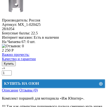
Производитель:
Россия
Артикул:
MX_1-020425
28А054
Бонусные баллы:
22.5
Интернет магазин:
Есть в наличии
На Чапаева 67: 0 шт.
2 250 Р
Важно прочесть:
Качество и гарантии
-
+
⊕
КУПИТЬ НА ОЗОН
Описание
Отзывы (0)
Цена на Озон включает доставку, упаковку и комиссии маркетплейса
Комплект поршней для мотоцикла «Иж Юпитер».
Этот товар можно приобрести на Озон. Для перехода в маркетплейс
перейдите по ссылке ниже.
!!! Так как отверстие поршневого пальца смещено чуть ниже