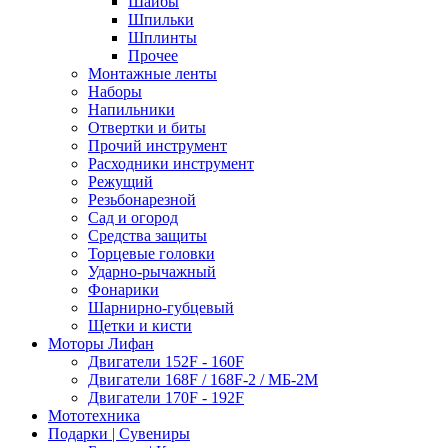
Шайбы
Шпильки
Шплинты
Прочее
Монтажные ленты
Наборы
Напильники
Отвертки и биты
Прочий инструмент
Расходники инструмент
Режущий
Резьбонарезной
Сад и огород
Средства защиты
Торцевые головки
Ударно-рычажный
Фонарики
Шарнирно-губцевый
Щетки и кисти
Моторы Лифан
Двигатели 152F - 160F
Двигатели 168F / 168F-2 / МБ-2М
Двигатели 170F - 192F
Мототехника
Подарки | Сувениры