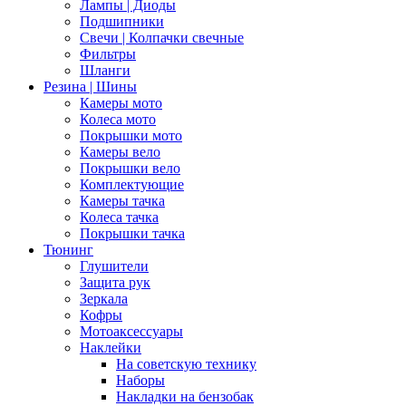
Лампы | Диоды
Подшипники
Свечи | Колпачки свечные
Фильтры
Шланги
Резина | Шины
Камеры мото
Колеса мото
Покрышки мото
Камеры вело
Покрышки вело
Комплектующие
Камеры тачка
Колеса тачка
Покрышки тачка
Тюнинг
Глушители
Защита рук
Зеркала
Кофры
Мотоаксессуары
Наклейки
На советскую технику
Наборы
Накладки на бензобак