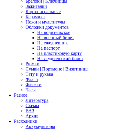
Брелоки | Ключницы
Зажигалки
Карты игральные
Керамика
Ножи и мультитулы
Обложки документов
На водительское
На военный билет
На ежедневник
На паспорт
На пластиковую карту
На студенческий билет
Рюмки
Сумки | Портмоне | Визитницы
Тату и рукава
Флаги
Фляжки
Часы
Разное
Литература
Схемы
ВАЗ
Архив
Расходники
Аккумуляторы