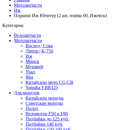
Мотозапчасти
Иж
Поршни Иж Юпитер (2 шт. норма 00, Ижевск)
Категории
Велозапчасти
Мотозапчасти
Восход | Сова
Днепр | К-750
Иж
Минск
Муравей
Урал
Ява
Китайские мото CG-CB
Yamaha YBR125
Для мопедов
Китайские мопеды
Советские мопеды
Пилот
Веломотор F50 и F80
Питбайки до 125 куб.
Питбайки 140 куб.
Питбайки 150-160 куб.