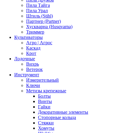
Пила Тайга
Пила Урал
Штиль (Stihl)
Партнер (Partner)
Хускварна (Husqvarna)
Триммер
Культиваторы
Агро | Агрос
Каскад
Крот
Лодочные
Вихрь
Ветерок
Инструмент
Измерительный
Ключи
Метизы крепежные
Болты
Винты
Гайки
Декоративные элементы
Стопорные кольца
Стяжки
Хомуты