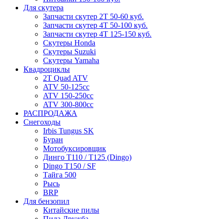
Для скутера
Запчасти скутер 2Т 50-60 куб.
Запчасти скутер 4Т 50-100 куб.
Запчасти скутер 4Т 125-150 куб.
Скутеры Honda
Скутеры Suzuki
Скутеры Yamaha
Квадроциклы
2T Quad ATV
ATV 50-125cc
ATV 150-250cc
ATV 300-800cc
РАСПРОДАЖА
Снегоходы
Irbis Tungus SK
Буран
Мотобуксировщик
Динго T110 / T125 (Dingo)
Dingo T150 / SF
Тайга 500
Рысь
BRP
Для бензопил
Китайские пилы
Пила Дружба