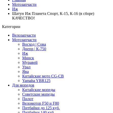
Мотозапчасти
Иж
Шатун Иж Планета Спорт, К-15, К-16 (в сборе)
КАЧЕСТВО!
Категории
Велозапчасти
Мотозапчасти
Восход | Сова
Днепр | К-750
Иж
Минск
Муравей
Урал
Ява
Китайские мото CG-CB
Yamaha YBR125
Для мопедов
Китайские мопеды
Советские мопеды
Пилот
Веломотор F50 и F80
Питбайки до 125 куб.
Питбайки 140 куб.