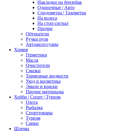
Накладки на бензобак
Одиночные | Авто
Спидометра | Тахометра
На колеса
На стоп-сигнал
Прочие
Обтекатели
Ручки руля
Автоаксессуары
Химия
Герметики
Масла
Очистители
Смазки
Тормозные жидкости
Уход и косметика
Эмали и краски
Прочие материалы
Хобби | Cпорт | Туризм
Охота
Рыбалка
Спорттовары
Туризм
Санки
Шлемы