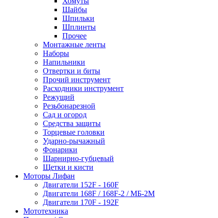
Хомуты
Шайбы
Шпильки
Шплинты
Прочее
Монтажные ленты
Наборы
Напильники
Отвертки и биты
Прочий инструмент
Расходники инструмент
Режущий
Резьбонарезной
Сад и огород
Средства защиты
Торцевые головки
Ударно-рычажный
Фонарики
Шарнирно-губцевый
Щетки и кисти
Моторы Лифан
Двигатели 152F - 160F
Двигатели 168F / 168F-2 / МБ-2М
Двигатели 170F - 192F
Мототехника