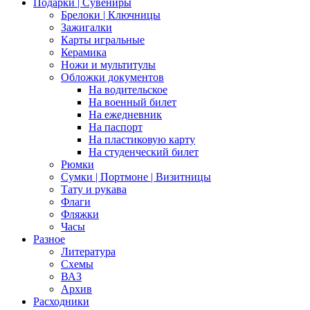
Подарки | Сувениры
Брелоки | Ключницы
Зажигалки
Карты игральные
Керамика
Ножи и мультитулы
Обложки документов
На водительское
На военный билет
На ежедневник
На паспорт
На пластиковую карту
На студенческий билет
Рюмки
Сумки | Портмоне | Визитницы
Тату и рукава
Флаги
Фляжки
Часы
Разное
Литература
Схемы
ВАЗ
Архив
Расходники