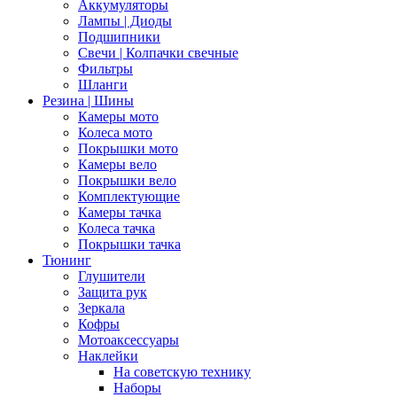
Аккумуляторы
Лампы | Диоды
Подшипники
Свечи | Колпачки свечные
Фильтры
Шланги
Резина | Шины
Камеры мото
Колеса мото
Покрышки мото
Камеры вело
Покрышки вело
Комплектующие
Камеры тачка
Колеса тачка
Покрышки тачка
Тюнинг
Глушители
Защита рук
Зеркала
Кофры
Мотоаксессуары
Наклейки
На советскую технику
Наборы