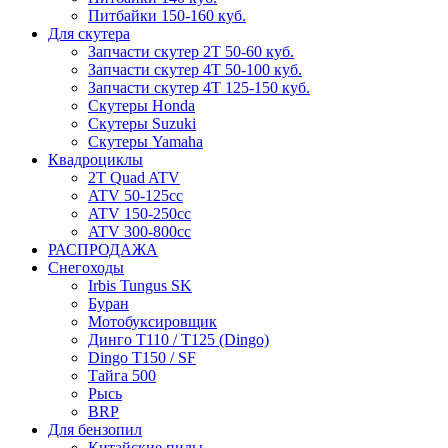
Питбайки 150-160 куб.
Для скутера
Запчасти скутер 2Т 50-60 куб.
Запчасти скутер 4Т 50-100 куб.
Запчасти скутер 4Т 125-150 куб.
Скутеры Honda
Скутеры Suzuki
Скутеры Yamaha
Квадроциклы
2T Quad ATV
ATV 50-125cc
ATV 150-250cc
ATV 300-800cc
РАСПРОДАЖА
Снегоходы
Irbis Tungus SK
Буран
Мотобуксировщик
Динго T110 / T125 (Dingo)
Dingo T150 / SF
Тайга 500
Рысь
BRP
Для бензопил
Китайские пилы