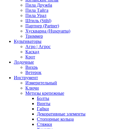
Пила Дружба
Пила Тайга
Пила Урал
Штиль (Stihl)
Партнер (Partner)
Хускварна (Husqvarna)
Триммер
Культиваторы
Агро | Агрос
Каскад
Крот
Лодочные
Вихрь
Ветерок
Инструмент
Измерительный
Ключи
Метизы крепежные
Болты
Винты
Гайки
Декоративные элементы
Стопорные кольца
Стяжки