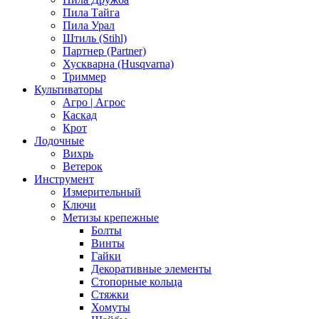
Пила Тайга
Пила Урал
Штиль (Stihl)
Партнер (Partner)
Хускварна (Husqvarna)
Триммер
Культиваторы
Агро | Агрос
Каскад
Крот
Лодочные
Вихрь
Ветерок
Инструмент
Измерительный
Ключи
Метизы крепежные
Болты
Винты
Гайки
Декоративные элементы
Стопорные кольца
Стяжки
Хомуты