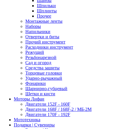
Шайбы
Шпильки
Шплинты
Прочее
Монтажные ленты
Наборы
Напильники
Отвертки и биты
Прочий инструмент
Расходники инструмент
Режущий
Резьбонарезной
Сад и огород
Средства защиты
Торцевые головки
Ударно-рычажный
Фонарики
Шарнирно-губцевый
Щетки и кисти
Моторы Лифан
Двигатели 152F - 160F
Двигатели 168F / 168F-2 / МБ-2М
Двигатели 170F - 192F
Мототехника
Подарки | Сувениры