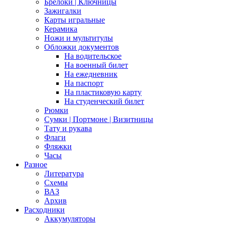
Брелоки | Ключницы
Зажигалки
Карты игральные
Керамика
Ножи и мультитулы
Обложки документов
На водительское
На военный билет
На ежедневник
На паспорт
На пластиковую карту
На студенческий билет
Рюмки
Сумки | Портмоне | Визитницы
Тату и рукава
Флаги
Фляжки
Часы
Разное
Литература
Схемы
ВАЗ
Архив
Расходники
Аккумуляторы