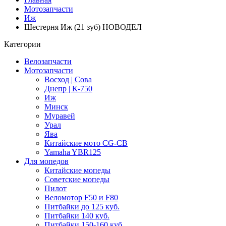
Мотозапчасти
Иж
Шестерня Иж (21 зуб) НОВОДЕЛ
Категории
Велозапчасти
Мотозапчасти
Восход | Сова
Днепр | К-750
Иж
Минск
Муравей
Урал
Ява
Китайские мото CG-CB
Yamaha YBR125
Для мопедов
Китайские мопеды
Советские мопеды
Пилот
Веломотор F50 и F80
Питбайки до 125 куб.
Питбайки 140 куб.
Питбайки 150-160 куб.