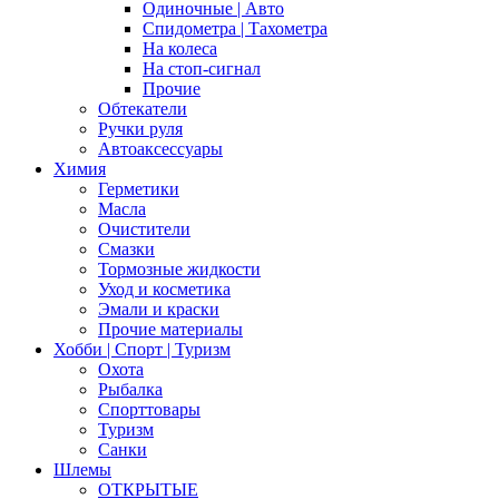
Одиночные | Авто
Спидометра | Тахометра
На колеса
На стоп-сигнал
Прочие
Обтекатели
Ручки руля
Автоаксессуары
Химия
Герметики
Масла
Очистители
Смазки
Тормозные жидкости
Уход и косметика
Эмали и краски
Прочие материалы
Хобби | Cпорт | Туризм
Охота
Рыбалка
Спорттовары
Туризм
Санки
Шлемы
ОТКРЫТЫЕ