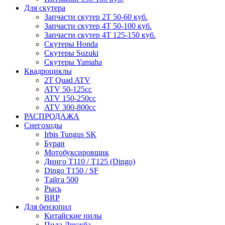
Для скутера
Запчасти скутер 2Т 50-60 куб.
Запчасти скутер 4Т 50-100 куб.
Запчасти скутер 4Т 125-150 куб.
Скутеры Honda
Скутеры Suzuki
Скутеры Yamaha
Квадроциклы
2T Quad ATV
ATV 50-125cc
ATV 150-250cc
ATV 300-800cc
РАСПРОДАЖА
Снегоходы
Irbis Tungus SK
Буран
Мотобуксировщик
Динго T110 / T125 (Dingo)
Dingo T150 / SF
Тайга 500
Рысь
BRP
Для бензопил
Китайские пилы
Пила Дружба