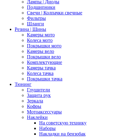
Лампы | Диоды
Подшипники
Свечи | Колпачки свечные
Фильтры
Шланги
Резина | Шины
Камеры мото
Колеса мото
Покрышки мото
Камеры вело
Покрышки вело
Комплектующие
Камеры тачка
Колеса тачка
Покрышки тачка
Тюнинг
Глушители
Защита рук
Зеркала
Кофры
Мотоаксессуары
Наклейки
На советскую технику
Наборы
Накладки на бензобак