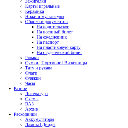
Зажигалки
Карты игральные
Керамика
Ножи и мультитулы
Обложки документов
На водительское
На военный билет
На ежедневник
На паспорт
На пластиковую карту
На студенческий билет
Рюмки
Сумки | Портмоне | Визитницы
Тату и рукава
Флаги
Фляжки
Часы
Разное
Литература
Схемы
ВАЗ
Архив
Расходники
Аккумуляторы
Лампы | Диоды