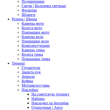
Подшипники
Свечи | Колпачки свечные
Фильтры
Шланги
Резина | Шины
Камеры мото
Колеса мото
Покрышки мото
Камеры вело
Покрышки вело
Комплектующие
Камеры тачка
Колеса тачка
Покрышки тачка
Тюнинг
Глушители
Защита рук
Зеркала
Кофры
Мотоаксессуары
Наклейки
На советскую технику
Наборы
Накладки на бензобак
Одиночные | Авто