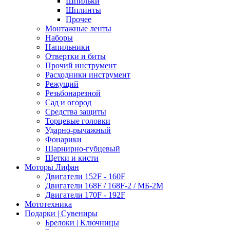
Шпильки
Шплинты
Прочее
Монтажные ленты
Наборы
Напильники
Отвертки и биты
Прочий инструмент
Расходники инструмент
Режущий
Резьбонарезной
Сад и огород
Средства защиты
Торцевые головки
Ударно-рычажный
Фонарики
Шарнирно-губцевый
Щетки и кисти
Моторы Лифан
Двигатели 152F - 160F
Двигатели 168F / 168F-2 / МБ-2М
Двигатели 170F - 192F
Мототехника
Подарки | Сувениры
Брелоки | Ключницы