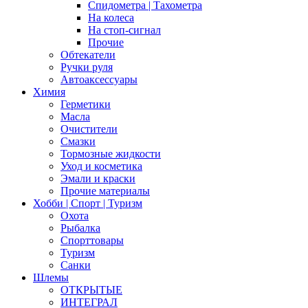
Спидометра | Тахометра
На колеса
На стоп-сигнал
Прочие
Обтекатели
Ручки руля
Автоаксессуары
Химия
Герметики
Масла
Очистители
Смазки
Тормозные жидкости
Уход и косметика
Эмали и краски
Прочие материалы
Хобби | Cпорт | Туризм
Охота
Рыбалка
Спорттовары
Туризм
Санки
Шлемы
ОТКРЫТЫЕ
ИНТЕГРАЛ