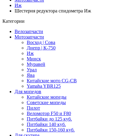
Иж
Шестерня редуктора спидометра Иж
Категории
Велозапчасти
Мотозапчасти
Восход | Сова
Днепр | К-750
Иж
Минск
Муравей
Урал
Ява
Китайские мото CG-CB
Yamaha YBR125
Для мопедов
Китайские мопеды
Советские мопеды
Пилот
Веломотор F50 и F80
Питбайки до 125 куб.
Питбайки 140 куб.
Питбайки 150-160 куб.
Для скутера