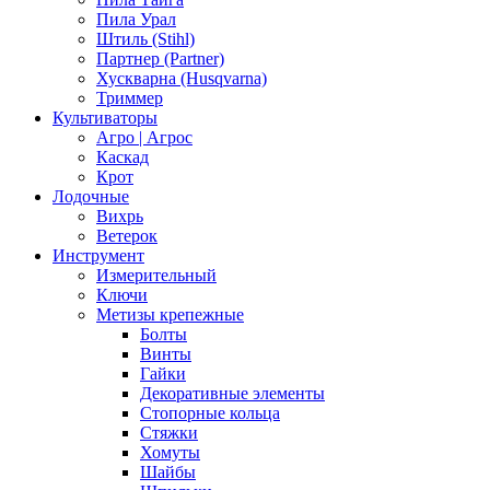
Пила Урал
Штиль (Stihl)
Партнер (Partner)
Хускварна (Husqvarna)
Триммер
Культиваторы
Агро | Агрос
Каскад
Крот
Лодочные
Вихрь
Ветерок
Инструмент
Измерительный
Ключи
Метизы крепежные
Болты
Винты
Гайки
Декоративные элементы
Стопорные кольца
Стяжки
Хомуты
Шайбы