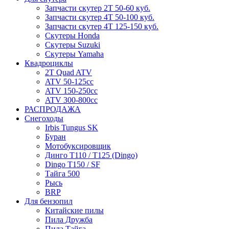
Запчасти скутер 2Т 50-60 куб.
Запчасти скутер 4Т 50-100 куб.
Запчасти скутер 4Т 125-150 куб.
Скутеры Honda
Скутеры Suzuki
Скутеры Yamaha
Квадроциклы
2T Quad ATV
ATV 50-125cc
ATV 150-250cc
ATV 300-800cc
РАСПРОДАЖА
Снегоходы
Irbis Tungus SK
Буран
Мотобуксировщик
Динго T110 / T125 (Dingo)
Dingo T150 / SF
Тайга 500
Рысь
BRP
Для бензопил
Китайские пилы
Пила Дружба
Пила Тайга