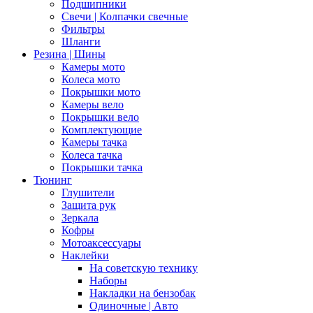
Подшипники
Свечи | Колпачки свечные
Фильтры
Шланги
Резина | Шины
Камеры мото
Колеса мото
Покрышки мото
Камеры вело
Покрышки вело
Комплектующие
Камеры тачка
Колеса тачка
Покрышки тачка
Тюнинг
Глушители
Защита рук
Зеркала
Кофры
Мотоаксессуары
Наклейки
На советскую технику
Наборы
Накладки на бензобак
Одиночные | Авто