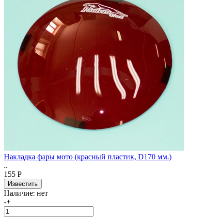
Накладка фары мото (красный пластик, D170 мм.)
..
155 Р
Наличие:
нет
-
+