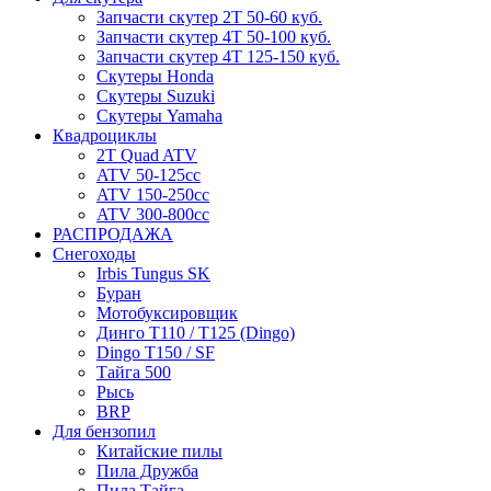
Запчасти скутер 2Т 50-60 куб.
Запчасти скутер 4Т 50-100 куб.
Запчасти скутер 4Т 125-150 куб.
Скутеры Honda
Скутеры Suzuki
Скутеры Yamaha
Квадроциклы
2T Quad ATV
ATV 50-125cc
ATV 150-250cc
ATV 300-800cc
РАСПРОДАЖА
Снегоходы
Irbis Tungus SK
Буран
Мотобуксировщик
Динго T110 / T125 (Dingo)
Dingo T150 / SF
Тайга 500
Рысь
BRP
Для бензопил
Китайские пилы
Пила Дружба
Пила Тайга