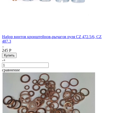
Набор винтов кронштейнов-рычагов руля CZ 472.5/6, CZ
487.3
..
245 Р
-
+
сравнение