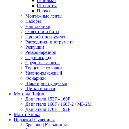
Шпильки
Шплинты
Прочее
Монтажные ленты
Наборы
Напильники
Отвертки и биты
Прочий инструмент
Расходники инструмент
Режущий
Резьбонарезной
Сад и огород
Средства защиты
Торцевые головки
Ударно-рычажный
Фонарики
Шарнирно-губцевый
Щетки и кисти
Моторы Лифан
Двигатели 152F - 160F
Двигатели 168F / 168F-2 / МБ-2М
Двигатели 170F - 192F
Мототехника
Подарки | Сувениры
Брелоки | Ключницы