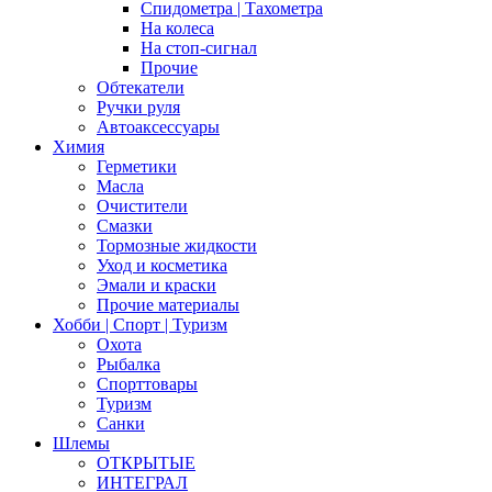
Спидометра | Тахометра
На колеса
На стоп-сигнал
Прочие
Обтекатели
Ручки руля
Автоаксессуары
Химия
Герметики
Масла
Очистители
Смазки
Тормозные жидкости
Уход и косметика
Эмали и краски
Прочие материалы
Хобби | Cпорт | Туризм
Охота
Рыбалка
Спорттовары
Туризм
Санки
Шлемы
ОТКРЫТЫЕ
ИНТЕГРАЛ