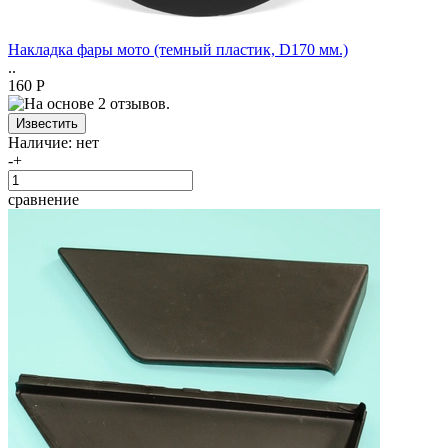
Накладка фары мото (темный пластик, D170 мм.)
..
160 Р
Наличие:
нет
-
+
сравнение