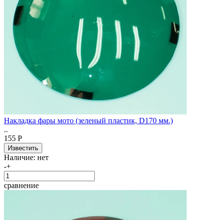
Накладка фары мото (зеленый пластик, D170 мм.)
..
155 Р
Наличие:
нет
-
+
сравнение