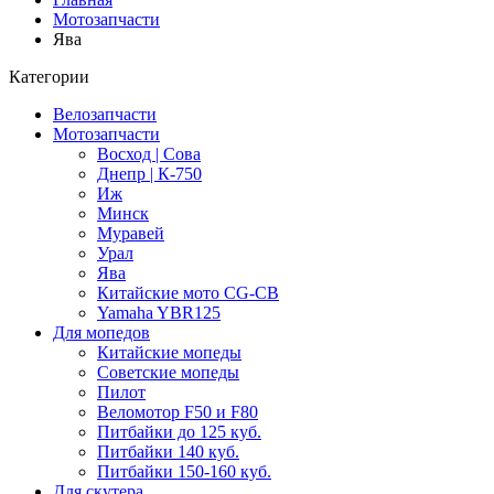
Мотозапчасти
Ява
Категории
Велозапчасти
Мотозапчасти
Восход | Сова
Днепр | К-750
Иж
Минск
Муравей
Урал
Ява
Китайские мото CG-CB
Yamaha YBR125
Для мопедов
Китайские мопеды
Советские мопеды
Пилот
Веломотор F50 и F80
Питбайки до 125 куб.
Питбайки 140 куб.
Питбайки 150-160 куб.
Для скутера