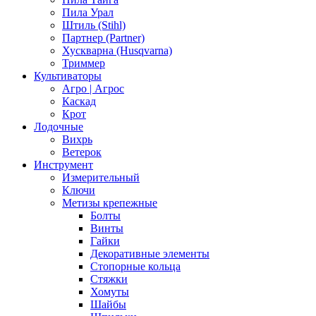
Пила Урал
Штиль (Stihl)
Партнер (Partner)
Хускварна (Husqvarna)
Триммер
Культиваторы
Агро | Агрос
Каскад
Крот
Лодочные
Вихрь
Ветерок
Инструмент
Измерительный
Ключи
Метизы крепежные
Болты
Винты
Гайки
Декоративные элементы
Стопорные кольца
Стяжки
Хомуты
Шайбы