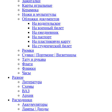
Зажигалки
Карты игральные
Керамика
Ножи и мультитулы
Обложки документов
На водительское
На военный билет
На ежедневник
На паспорт
На пластиковую карту
На студенческий билет
Рюмки
Сумки | Портмоне | Визитницы
Тату и рукава
Флаги
Фляжки
Часы
Разное
Литература
Схемы
ВАЗ
Архив
Расходники
Аккумуляторы
Лампы | Диоды