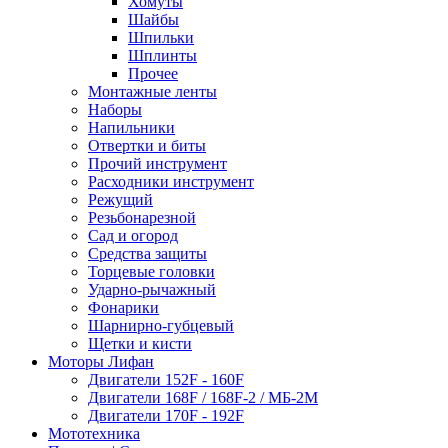
Хомуты
Шайбы
Шпильки
Шплинты
Прочее
Монтажные ленты
Наборы
Напильники
Отвертки и биты
Прочий инструмент
Расходники инструмент
Режущий
Резьбонарезной
Сад и огород
Средства защиты
Торцевые головки
Ударно-рычажный
Фонарики
Шарнирно-губцевый
Щетки и кисти
Моторы Лифан
Двигатели 152F - 160F
Двигатели 168F / 168F-2 / МБ-2М
Двигатели 170F - 192F
Мототехника