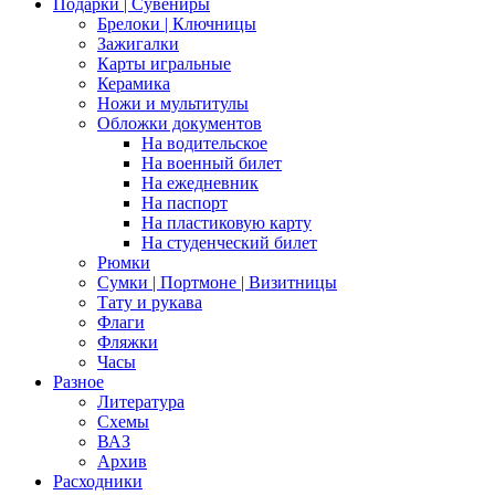
Подарки | Сувениры
Брелоки | Ключницы
Зажигалки
Карты игральные
Керамика
Ножи и мультитулы
Обложки документов
На водительское
На военный билет
На ежедневник
На паспорт
На пластиковую карту
На студенческий билет
Рюмки
Сумки | Портмоне | Визитницы
Тату и рукава
Флаги
Фляжки
Часы
Разное
Литература
Схемы
ВАЗ
Архив
Расходники