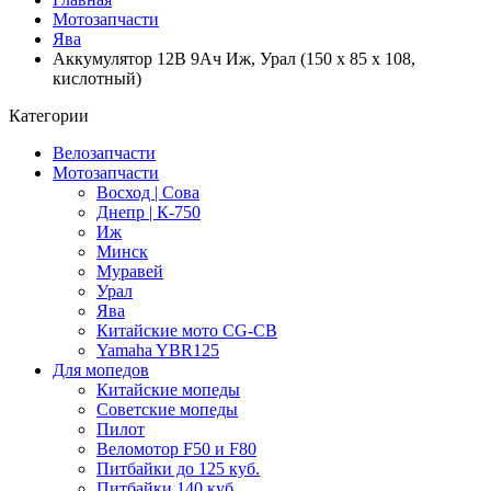
Мотозапчасти
Ява
Аккумулятор 12В 9Ач Иж, Урал (150 х 85 х 108,
кислотный)
Категории
Велозапчасти
Мотозапчасти
Восход | Сова
Днепр | К-750
Иж
Минск
Муравей
Урал
Ява
Китайские мото CG-CB
Yamaha YBR125
Для мопедов
Китайские мопеды
Советские мопеды
Пилот
Веломотор F50 и F80
Питбайки до 125 куб.
Питбайки 140 куб.