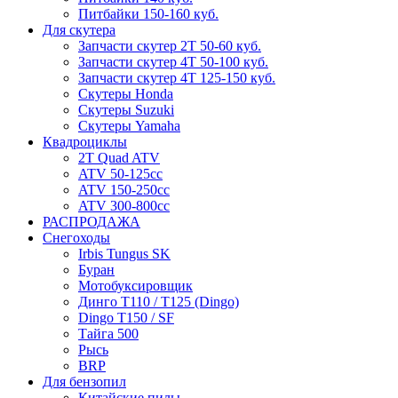
Питбайки 150-160 куб.
Для скутера
Запчасти скутер 2Т 50-60 куб.
Запчасти скутер 4Т 50-100 куб.
Запчасти скутер 4Т 125-150 куб.
Скутеры Honda
Скутеры Suzuki
Скутеры Yamaha
Квадроциклы
2T Quad ATV
ATV 50-125cc
ATV 150-250cc
ATV 300-800cc
РАСПРОДАЖА
Снегоходы
Irbis Tungus SK
Буран
Мотобуксировщик
Динго T110 / T125 (Dingo)
Dingo T150 / SF
Тайга 500
Рысь
BRP
Для бензопил
Китайские пилы