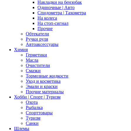
Накладки на бензобак
Одиночные | Авто
Спидометра | Тахометра
На колеса
На стоп-сигнал
Прочие
Обтекатели
Ручки руля
Автоаксессуары
Химия
Герметики
Масла
Очистители
Смазки
Тормозные жидкости
Уход и косметика
Эмали и краски
Прочие материалы
Хобби | Cпорт | Туризм
Охота
Рыбалка
Спорттовары
Туризм
Санки
Шлемы