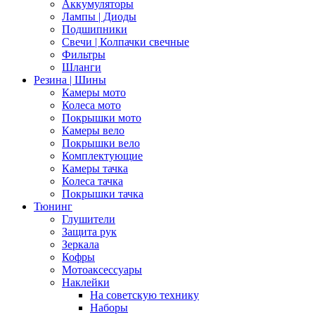
Аккумуляторы
Лампы | Диоды
Подшипники
Свечи | Колпачки свечные
Фильтры
Шланги
Резина | Шины
Камеры мото
Колеса мото
Покрышки мото
Камеры вело
Покрышки вело
Комплектующие
Камеры тачка
Колеса тачка
Покрышки тачка
Тюнинг
Глушители
Защита рук
Зеркала
Кофры
Мотоаксессуары
Наклейки
На советскую технику
Наборы