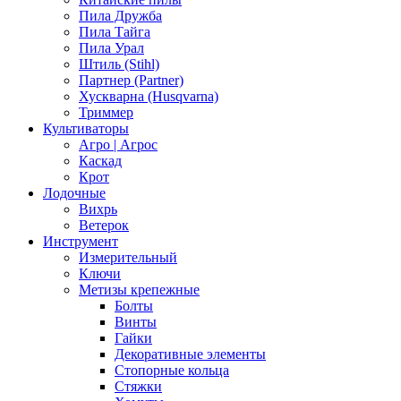
Пила Дружба
Пила Тайга
Пила Урал
Штиль (Stihl)
Партнер (Partner)
Хускварна (Husqvarna)
Триммер
Культиваторы
Агро | Агрос
Каскад
Крот
Лодочные
Вихрь
Ветерок
Инструмент
Измерительный
Ключи
Метизы крепежные
Болты
Винты
Гайки
Декоративные элементы
Стопорные кольца
Стяжки