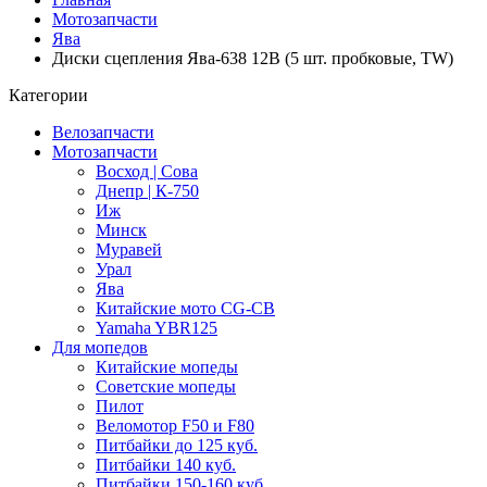
Мотозапчасти
Ява
Диски сцепления Ява-638 12В (5 шт. пробковые, TW)
Категории
Велозапчасти
Мотозапчасти
Восход | Сова
Днепр | К-750
Иж
Минск
Муравей
Урал
Ява
Китайские мото CG-CB
Yamaha YBR125
Для мопедов
Китайские мопеды
Советские мопеды
Пилот
Веломотор F50 и F80
Питбайки до 125 куб.
Питбайки 140 куб.
Питбайки 150-160 куб.