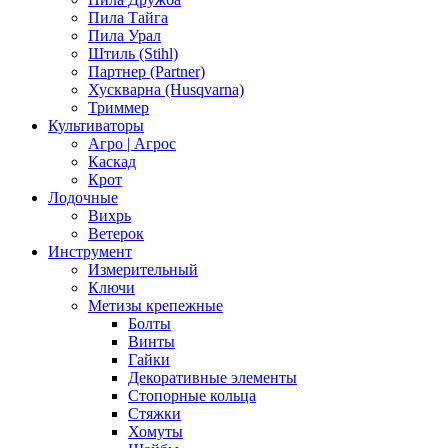
Пила Тайга
Пила Урал
Штиль (Stihl)
Партнер (Partner)
Хускварна (Husqvarna)
Триммер
Культиваторы
Агро | Агрос
Каскад
Крот
Лодочные
Вихрь
Ветерок
Инструмент
Измерительный
Ключи
Метизы крепежные
Болты
Винты
Гайки
Декоративные элементы
Стопорные кольца
Стяжки
Хомуты