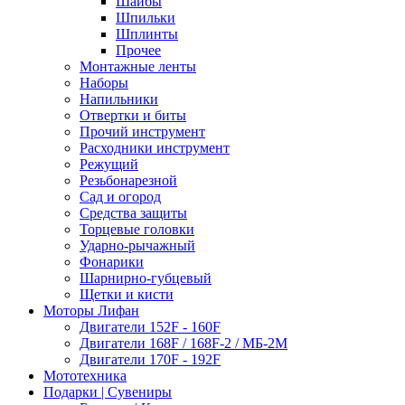
Шайбы
Шпильки
Шплинты
Прочее
Монтажные ленты
Наборы
Напильники
Отвертки и биты
Прочий инструмент
Расходники инструмент
Режущий
Резьбонарезной
Сад и огород
Средства защиты
Торцевые головки
Ударно-рычажный
Фонарики
Шарнирно-губцевый
Щетки и кисти
Моторы Лифан
Двигатели 152F - 160F
Двигатели 168F / 168F-2 / МБ-2М
Двигатели 170F - 192F
Мототехника
Подарки | Сувениры