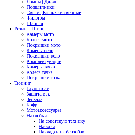
Лампы | Диоды
Подшипники
Свечи | Колпачки свечные
Фильтры
Шланги
Резина | Шины
Камеры мото
Колеса мото
Покрышки мото
Камеры вело
Покрышки вело
Комплектующие
Камеры тачка
Колеса тачка
Покрышки тачка
Тюнинг
Глушители
Защита рук
Зеркала
Кофры
Мотоаксессуары
Наклейки
На советскую технику
Наборы
Накладки на бензобак