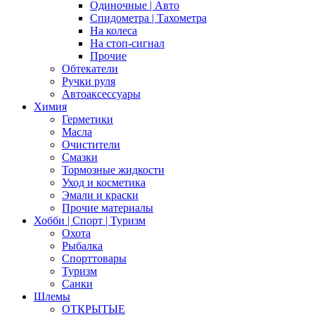
Одиночные | Авто
Спидометра | Тахометра
На колеса
На стоп-сигнал
Прочие
Обтекатели
Ручки руля
Автоаксессуары
Химия
Герметики
Масла
Очистители
Смазки
Тормозные жидкости
Уход и косметика
Эмали и краски
Прочие материалы
Хобби | Cпорт | Туризм
Охота
Рыбалка
Спорттовары
Туризм
Санки
Шлемы
ОТКРЫТЫЕ