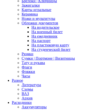
Брелоки | Ключницы
Зажигалки
Карты игральные
Керамика
Ножи и мультитулы
Обложки документов
На водительское
На военный билет
На ежедневник
На паспорт
На пластиковую карту
На студенческий билет
Рюмки
Сумки | Портмоне | Визитницы
Тату и рукава
Флаги
Фляжки
Часы
Разное
Литература
Схемы
ВАЗ
Архив
Расходники
Аккумуляторы