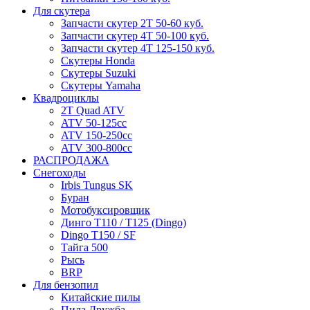
Для скутера
Запчасти скутер 2Т 50-60 куб.
Запчасти скутер 4Т 50-100 куб.
Запчасти скутер 4Т 125-150 куб.
Скутеры Honda
Скутеры Suzuki
Скутеры Yamaha
Квадроциклы
2T Quad ATV
ATV 50-125cc
ATV 150-250cc
ATV 300-800cc
РАСПРОДАЖА
Снегоходы
Irbis Tungus SK
Буран
Мотобуксировщик
Динго T110 / T125 (Dingo)
Dingo T150 / SF
Тайга 500
Рысь
BRP
Для бензопил
Китайские пилы
Пила Дружба