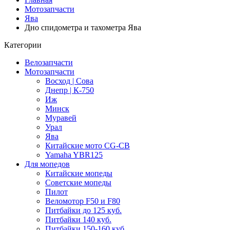
Мотозапчасти
Ява
Дно спидометра и тахометра Ява
Категории
Велозапчасти
Мотозапчасти
Восход | Сова
Днепр | К-750
Иж
Минск
Муравей
Урал
Ява
Китайские мото CG-CB
Yamaha YBR125
Для мопедов
Китайские мопеды
Советские мопеды
Пилот
Веломотор F50 и F80
Питбайки до 125 куб.
Питбайки 140 куб.
Питбайки 150-160 куб.