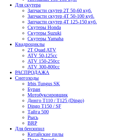
Для скутера
Запчасти скутер 2Т 50-60 куб.
Запчасти скутер 4Т 50-100 куб.
Запчасти скутер 4Т 125-150 куб.
Скутеры Honda
Скутеры Suzuki
Скутеры Yamaha
Квадроциклы
2T Quad ATV
ATV 50-125cc
ATV 150-250cc
ATV 300-800cc
РАСПРОДАЖА
Снегоходы
Irbis Tungus SK
Буран
Мотобуксировщик
Динго T110 / T125 (Dingo)
Dingo T150 / SF
Тайга 500
Рысь
BRP
Для бензопил
Китайские пилы
Пила Дружба