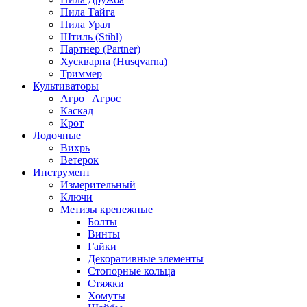
Пила Тайга
Пила Урал
Штиль (Stihl)
Партнер (Partner)
Хускварна (Husqvarna)
Триммер
Культиваторы
Агро | Агрос
Каскад
Крот
Лодочные
Вихрь
Ветерок
Инструмент
Измерительный
Ключи
Метизы крепежные
Болты
Винты
Гайки
Декоративные элементы
Стопорные кольца
Стяжки
Хомуты