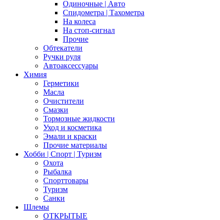
Одиночные | Авто
Спидометра | Тахометра
На колеса
На стоп-сигнал
Прочие
Обтекатели
Ручки руля
Автоаксессуары
Химия
Герметики
Масла
Очистители
Смазки
Тормозные жидкости
Уход и косметика
Эмали и краски
Прочие материалы
Хобби | Cпорт | Туризм
Охота
Рыбалка
Спорттовары
Туризм
Санки
Шлемы
ОТКРЫТЫЕ