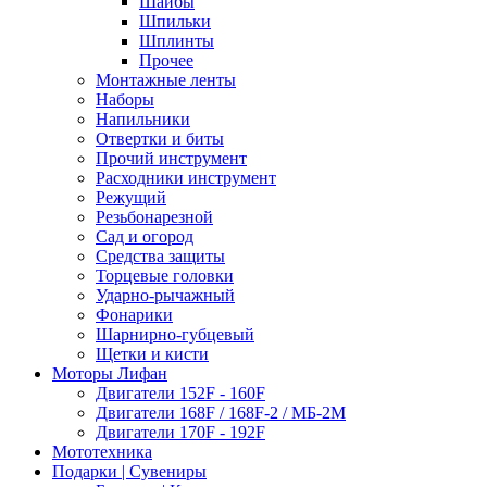
Шайбы
Шпильки
Шплинты
Прочее
Монтажные ленты
Наборы
Напильники
Отвертки и биты
Прочий инструмент
Расходники инструмент
Режущий
Резьбонарезной
Сад и огород
Средства защиты
Торцевые головки
Ударно-рычажный
Фонарики
Шарнирно-губцевый
Щетки и кисти
Моторы Лифан
Двигатели 152F - 160F
Двигатели 168F / 168F-2 / МБ-2М
Двигатели 170F - 192F
Мототехника
Подарки | Сувениры