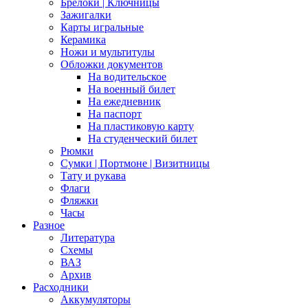
Брелоки | Ключницы
Зажигалки
Карты игральные
Керамика
Ножи и мультитулы
Обложки документов
На водительское
На военный билет
На ежедневник
На паспорт
На пластиковую карту
На студенческий билет
Рюмки
Сумки | Портмоне | Визитницы
Тату и рукава
Флаги
Фляжки
Часы
Разное
Литература
Схемы
ВАЗ
Архив
Расходники
Аккумуляторы