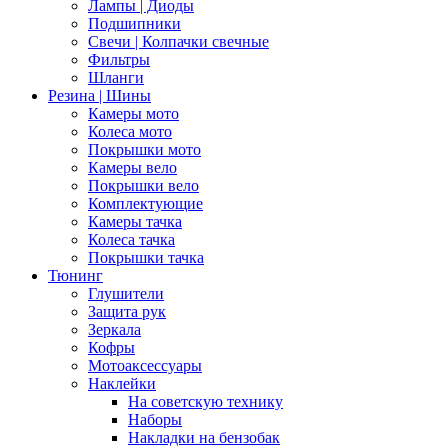
Лампы | Диоды
Подшипники
Свечи | Колпачки свечные
Фильтры
Шланги
Резина | Шины
Камеры мото
Колеса мото
Покрышки мото
Камеры вело
Покрышки вело
Комплектующие
Камеры тачка
Колеса тачка
Покрышки тачка
Тюнинг
Глушители
Защита рук
Зеркала
Кофры
Мотоаксессуары
Наклейки
На советскую технику
Наборы
Накладки на бензобак