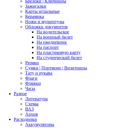
Брелоки | Ключницы
Зажигалки
Карты игральные
Керамика
Ножи и мультитулы
Обложки документов
На водительское
На военный билет
На ежедневник
На паспорт
На пластиковую карту
На студенческий билет
Рюмки
Сумки | Портмоне | Визитницы
Тату и рукава
Флаги
Фляжки
Часы
Разное
Литература
Схемы
ВАЗ
Архив
Расходники
Аккумуляторы