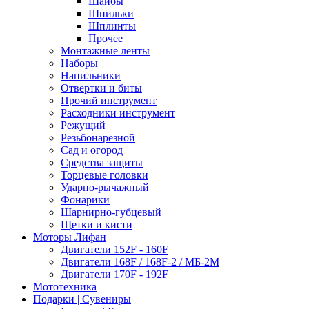
Шайбы
Шпильки
Шплинты
Прочее
Монтажные ленты
Наборы
Напильники
Отвертки и биты
Прочий инструмент
Расходники инструмент
Режущий
Резьбонарезной
Сад и огород
Средства защиты
Торцевые головки
Ударно-рычажный
Фонарики
Шарнирно-губцевый
Щетки и кисти
Моторы Лифан
Двигатели 152F - 160F
Двигатели 168F / 168F-2 / МБ-2М
Двигатели 170F - 192F
Мототехника
Подарки | Сувениры