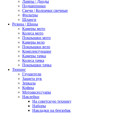
Лампы | Диоды
Подшипники
Свечи | Колпачки свечные
Фильтры
Шланги
Резина | Шины
Камеры мото
Колеса мото
Покрышки мото
Камеры вело
Покрышки вело
Комплектующие
Камеры тачка
Колеса тачка
Покрышки тачка
Тюнинг
Глушители
Защита рук
Зеркала
Кофры
Мотоаксессуары
Наклейки
На советскую технику
Наборы
Накладки на бензобак