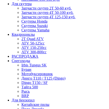
Для скутера
Запчасти скутер 2Т 50-60 куб.
Запчасти скутер 4Т 50-100 куб.
Запчасти скутер 4Т 125-150 куб.
Скутеры Honda
Скутеры Suzuki
Скутеры Yamaha
Квадроциклы
2T Quad ATV
ATV 50-125cc
ATV 150-250cc
ATV 300-800cc
РАСПРОДАЖА
Снегоходы
Irbis Tungus SK
Буран
Мотобуксировщик
Динго T110 / T125 (Dingo)
Dingo T150 / SF
Тайга 500
Рысь
BRP
Для бензопил
Китайские пилы
Пила Дружба