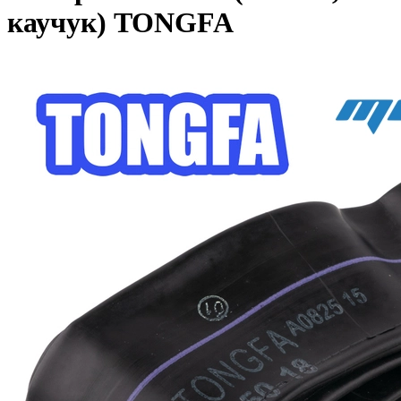
каучук) TONGFA