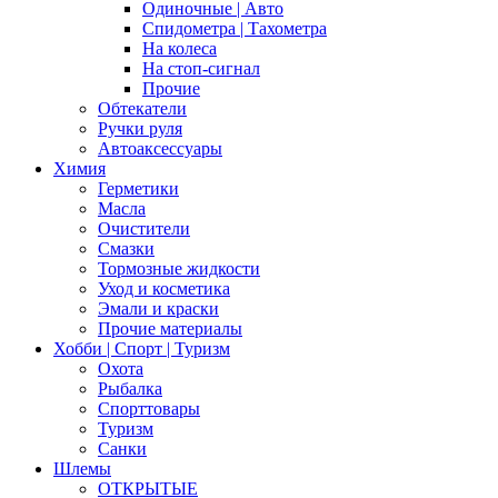
Одиночные | Авто
Спидометра | Тахометра
На колеса
На стоп-сигнал
Прочие
Обтекатели
Ручки руля
Автоаксессуары
Химия
Герметики
Масла
Очистители
Смазки
Тормозные жидкости
Уход и косметика
Эмали и краски
Прочие материалы
Хобби | Cпорт | Туризм
Охота
Рыбалка
Спорттовары
Туризм
Санки
Шлемы
ОТКРЫТЫЕ