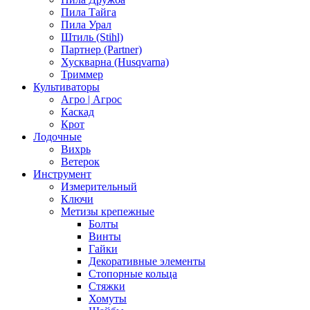
Пила Тайга
Пила Урал
Штиль (Stihl)
Партнер (Partner)
Хускварна (Husqvarna)
Триммер
Культиваторы
Агро | Агрос
Каскад
Крот
Лодочные
Вихрь
Ветерок
Инструмент
Измерительный
Ключи
Метизы крепежные
Болты
Винты
Гайки
Декоративные элементы
Стопорные кольца
Стяжки
Хомуты