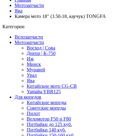
Мотозапчасти
Ява
Камера мото 18" (3.50-18, каучук) TONGFA
Категории
Велозапчасти
Мотозапчасти
Восход | Сова
Днепр | К-750
Иж
Минск
Муравей
Урал
Ява
Китайские мото CG-CB
Yamaha YBR125
Для мопедов
Китайские мопеды
Советские мопеды
Пилот
Веломотор F50 и F80
Питбайки до 125 куб.
Питбайки 140 куб.
Питбайки 150-160 куб.