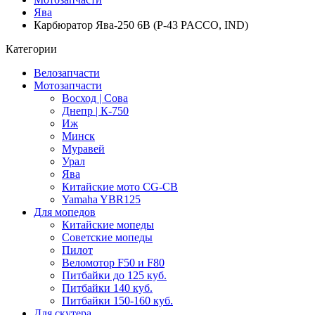
Ява
Карбюратор Ява-250 6В (P-43 PACCO, IND)
Категории
Велозапчасти
Мотозапчасти
Восход | Сова
Днепр | К-750
Иж
Минск
Муравей
Урал
Ява
Китайские мото CG-CB
Yamaha YBR125
Для мопедов
Китайские мопеды
Советские мопеды
Пилот
Веломотор F50 и F80
Питбайки до 125 куб.
Питбайки 140 куб.
Питбайки 150-160 куб.
Для скутера