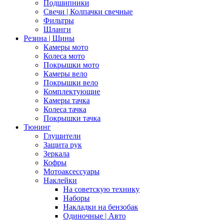
Подшипники
Свечи | Колпачки свечные
Фильтры
Шланги
Резина | Шины
Камеры мото
Колеса мото
Покрышки мото
Камеры вело
Покрышки вело
Комплектующие
Камеры тачка
Колеса тачка
Покрышки тачка
Тюнинг
Глушители
Защита рук
Зеркала
Кофры
Мотоаксессуары
Наклейки
На советскую технику
Наборы
Накладки на бензобак
Одиночные | Авто