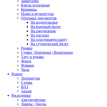
Зажигалки
Карты игральные
Керамика
Ножи и мультитулы
Обложки документов
На водительское
На военный билет
На ежедневник
На паспорт
На пластиковую карту
На студенческий билет
Рюмки
Сумки | Портмоне | Визитницы
Тату и рукава
Флаги
Фляжки
Часы
Разное
Литература
Схемы
ВАЗ
Архив
Расходники
Аккумуляторы
Лампы | Диоды