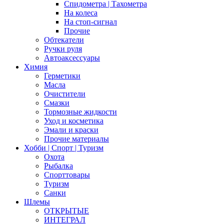
Спидометра | Тахометра
На колеса
На стоп-сигнал
Прочие
Обтекатели
Ручки руля
Автоаксессуары
Химия
Герметики
Масла
Очистители
Смазки
Тормозные жидкости
Уход и косметика
Эмали и краски
Прочие материалы
Хобби | Cпорт | Туризм
Охота
Рыбалка
Спорттовары
Туризм
Санки
Шлемы
ОТКРЫТЫЕ
ИНТЕГРАЛ