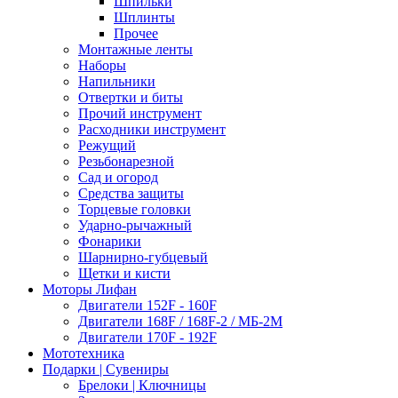
Шпильки
Шплинты
Прочее
Монтажные ленты
Наборы
Напильники
Отвертки и биты
Прочий инструмент
Расходники инструмент
Режущий
Резьбонарезной
Сад и огород
Средства защиты
Торцевые головки
Ударно-рычажный
Фонарики
Шарнирно-губцевый
Щетки и кисти
Моторы Лифан
Двигатели 152F - 160F
Двигатели 168F / 168F-2 / МБ-2М
Двигатели 170F - 192F
Мототехника
Подарки | Сувениры
Брелоки | Ключницы