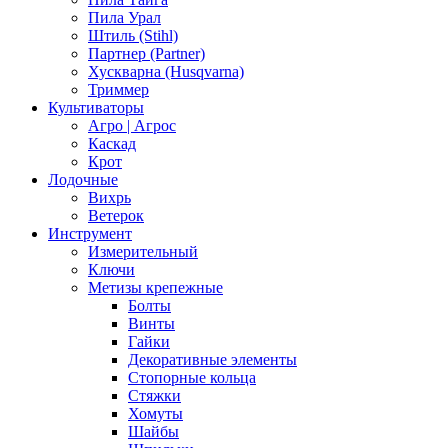
Пила Урал
Штиль (Stihl)
Партнер (Partner)
Хускварна (Husqvarna)
Триммер
Культиваторы
Агро | Агрос
Каскад
Крот
Лодочные
Вихрь
Ветерок
Инструмент
Измерительный
Ключи
Метизы крепежные
Болты
Винты
Гайки
Декоративные элементы
Стопорные кольца
Стяжки
Хомуты
Шайбы