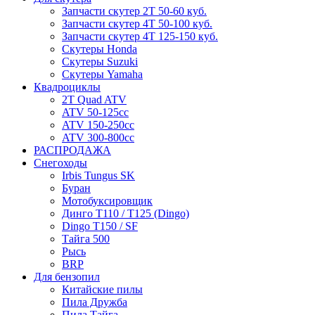
Запчасти скутер 2Т 50-60 куб.
Запчасти скутер 4Т 50-100 куб.
Запчасти скутер 4Т 125-150 куб.
Скутеры Honda
Скутеры Suzuki
Скутеры Yamaha
Квадроциклы
2T Quad ATV
ATV 50-125cc
ATV 150-250cc
ATV 300-800cc
РАСПРОДАЖА
Снегоходы
Irbis Tungus SK
Буран
Мотобуксировщик
Динго T110 / T125 (Dingo)
Dingo T150 / SF
Тайга 500
Рысь
BRP
Для бензопил
Китайские пилы
Пила Дружба
Пила Тайга