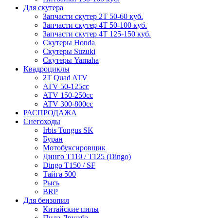
Для скутера
Запчасти скутер 2Т 50-60 куб.
Запчасти скутер 4Т 50-100 куб.
Запчасти скутер 4Т 125-150 куб.
Скутеры Honda
Скутеры Suzuki
Скутеры Yamaha
Квадроциклы
2T Quad ATV
ATV 50-125cc
ATV 150-250cc
ATV 300-800cc
РАСПРОДАЖА
Снегоходы
Irbis Tungus SK
Буран
Мотобуксировщик
Динго T110 / T125 (Dingo)
Dingo T150 / SF
Тайга 500
Рысь
BRP
Для бензопил
Китайские пилы
Пила Дружба