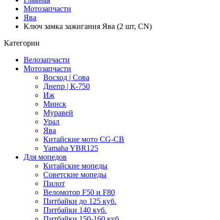
Мотозапчасти
Ява
Ключ замка зажигания Ява (2 шт, CN)
Категории
Велозапчасти
Мотозапчасти
Восход | Сова
Днепр | К-750
Иж
Минск
Муравей
Урал
Ява
Китайские мото CG-CB
Yamaha YBR125
Для мопедов
Китайские мопеды
Советские мопеды
Пилот
Веломотор F50 и F80
Питбайки до 125 куб.
Питбайки 140 куб.
Питбайки 150-160 куб.