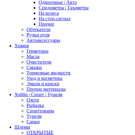
Одиночные | Авто
Спидометра | Тахометра
На колеса
На стоп-сигнал
Прочие
Обтекатели
Ручки руля
Автоаксессуары
Химия
Герметики
Масла
Очистители
Смазки
Тормозные жидкости
Уход и косметика
Эмали и краски
Прочие материалы
Хобби | Cпорт | Туризм
Охота
Рыбалка
Спорттовары
Туризм
Санки
Шлемы
ОТКРЫТЫЕ