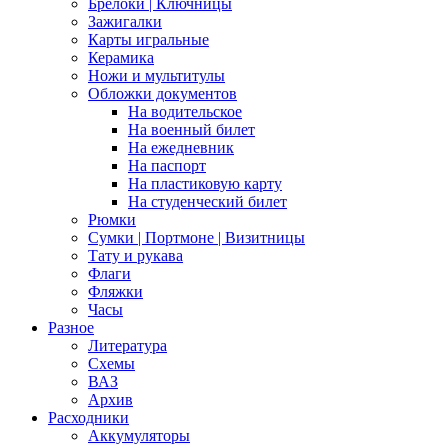
Брелоки | Ключницы
Зажигалки
Карты игральные
Керамика
Ножи и мультитулы
Обложки документов
На водительское
На военный билет
На ежедневник
На паспорт
На пластиковую карту
На студенческий билет
Рюмки
Сумки | Портмоне | Визитницы
Тату и рукава
Флаги
Фляжки
Часы
Разное
Литература
Схемы
ВАЗ
Архив
Расходники
Аккумуляторы