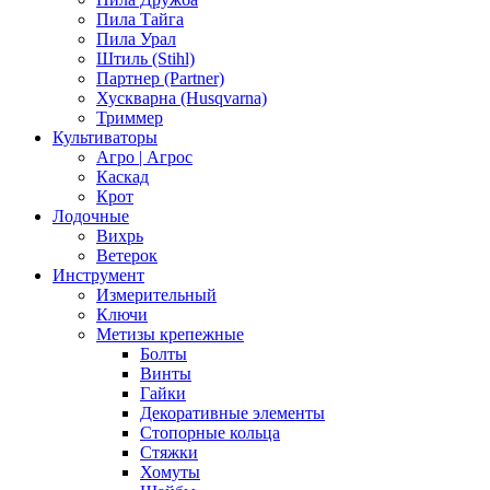
Пила Тайга
Пила Урал
Штиль (Stihl)
Партнер (Partner)
Хускварна (Husqvarna)
Триммер
Культиваторы
Агро | Агрос
Каскад
Крот
Лодочные
Вихрь
Ветерок
Инструмент
Измерительный
Ключи
Метизы крепежные
Болты
Винты
Гайки
Декоративные элементы
Стопорные кольца
Стяжки
Хомуты