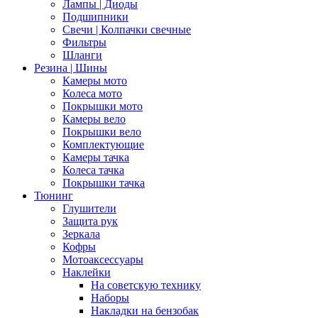
Лампы | Диоды
Подшипники
Свечи | Колпачки свечные
Фильтры
Шланги
Резина | Шины
Камеры мото
Колеса мото
Покрышки мото
Камеры вело
Покрышки вело
Комплектующие
Камеры тачка
Колеса тачка
Покрышки тачка
Тюнинг
Глушители
Защита рук
Зеркала
Кофры
Мотоаксессуары
Наклейки
На советскую технику
Наборы
Накладки на бензобак