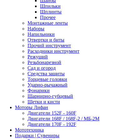
Шайбы
Шпильки
Шплинты
Прочее
Монтажные ленты
Наборы
Напильники
Отвертки и биты
Прочий инструмент
Расходники инструмент
Режущий
Резьбонарезной
Сад и огород
Средства защиты
Торцевые головки
Ударно-рычажный
Фонарики
Шарнирно-губцевый
Щетки и кисти
Моторы Лифан
Двигатели 152F - 160F
Двигатели 168F / 168F-2 / МБ-2М
Двигатели 170F - 192F
Мототехника
Подарки | Сувениры