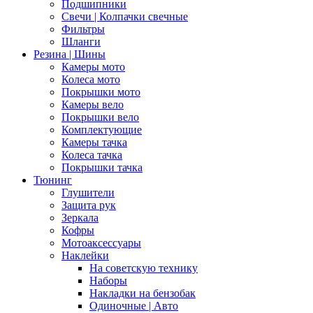
Подшипники
Свечи | Колпачки свечные
Фильтры
Шланги
Резина | Шины
Камеры мото
Колеса мото
Покрышки мото
Камеры вело
Покрышки вело
Комплектующие
Камеры тачка
Колеса тачка
Покрышки тачка
Тюнинг
Глушители
Защита рук
Зеркала
Кофры
Мотоаксессуары
Наклейки
На советскую технику
Наборы
Накладки на бензобак
Одиночные | Авто