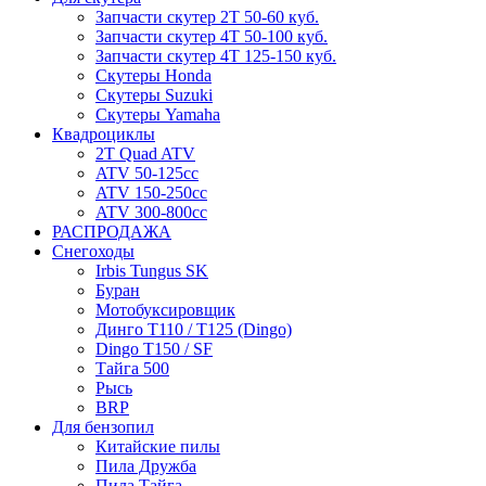
Запчасти скутер 2Т 50-60 куб.
Запчасти скутер 4Т 50-100 куб.
Запчасти скутер 4Т 125-150 куб.
Скутеры Honda
Скутеры Suzuki
Скутеры Yamaha
Квадроциклы
2T Quad ATV
ATV 50-125cc
ATV 150-250cc
ATV 300-800cc
РАСПРОДАЖА
Снегоходы
Irbis Tungus SK
Буран
Мотобуксировщик
Динго T110 / T125 (Dingo)
Dingo T150 / SF
Тайга 500
Рысь
BRP
Для бензопил
Китайские пилы
Пила Дружба
Пила Тайга