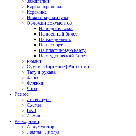
Зажигалки
Карты игральные
Керамика
Ножи и мультитулы
Обложки документов
На водительское
На военный билет
На ежедневник
На паспорт
На пластиковую карту
На студенческий билет
Рюмки
Сумки | Портмоне | Визитницы
Тату и рукава
Флаги
Фляжки
Часы
Разное
Литература
Схемы
ВАЗ
Архив
Расходники
Аккумуляторы
Лампы | Диоды