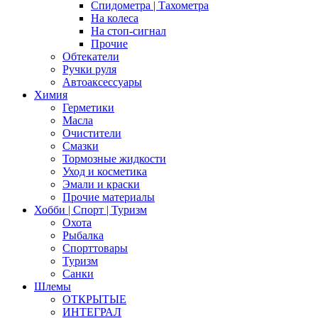
Спидометра | Тахометра
На колеса
На стоп-сигнал
Прочие
Обтекатели
Ручки руля
Автоаксессуары
Химия
Герметики
Масла
Очистители
Смазки
Тормозные жидкости
Уход и косметика
Эмали и краски
Прочие материалы
Хобби | Cпорт | Туризм
Охота
Рыбалка
Спорттовары
Туризм
Санки
Шлемы
ОТКРЫТЫЕ
ИНТЕГРАЛ