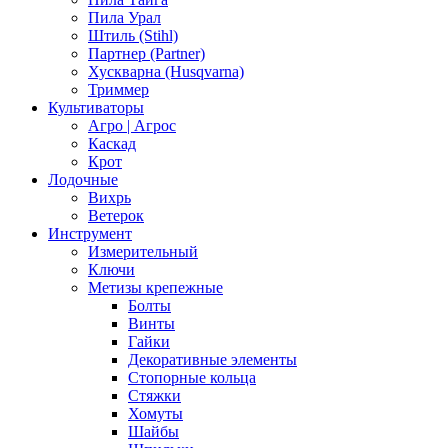
Пила Урал
Штиль (Stihl)
Партнер (Partner)
Хускварна (Husqvarna)
Триммер
Культиваторы
Агро | Агрос
Каскад
Крот
Лодочные
Вихрь
Ветерок
Инструмент
Измерительный
Ключи
Метизы крепежные
Болты
Винты
Гайки
Декоративные элементы
Стопорные кольца
Стяжки
Хомуты
Шайбы