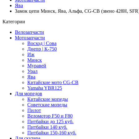
Ява
Замок цепи Минск, Ява, Альфа, CG-CB (звено 428H, SF
Категории
Велозапчасти
Мотозапчасти
Восход | Сова
Днепр | К-750
Иж
Минск
Муравей
Урал
Ява
Китайские мото CG-CB
Yamaha YBR125
Для мопедов
Китайские мопеды
Советские мопеды
Пилот
Веломотор F50 и F80
Питбайки до 125 куб.
Питбайки 140 куб.
Питбайки 150-160 куб.
Для скутера