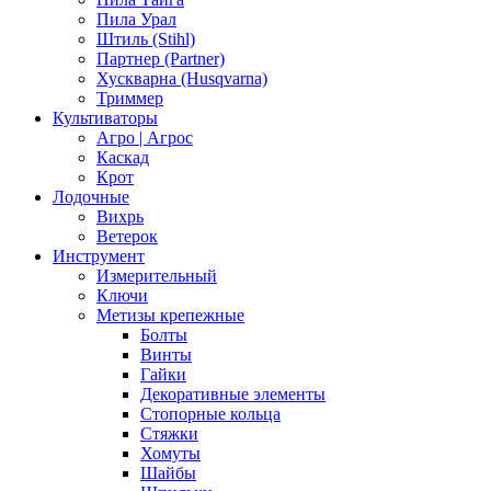
Пила Урал
Штиль (Stihl)
Партнер (Partner)
Хускварна (Husqvarna)
Триммер
Культиваторы
Агро | Агрос
Каскад
Крот
Лодочные
Вихрь
Ветерок
Инструмент
Измерительный
Ключи
Метизы крепежные
Болты
Винты
Гайки
Декоративные элементы
Стопорные кольца
Стяжки
Хомуты
Шайбы