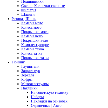
Подшипники
Свечи | Колпачки свечные
Фильтры
Шланги
Резина | Шины
Камеры мото
Колеса мото
Покрышки мото
Камеры вело
Покрышки вело
Комплектующие
Камеры тачка
Колеса тачка
Покрышки тачка
Тюнинг
Глушители
Защита рук
Зеркала
Кофры
Мотоаксессуары
Наклейки
На советскую технику
Наборы
Накладки на бензобак
Одиночные | Авто