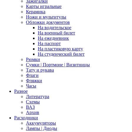
Зажигалки
Карты игральные
Керамика
Ножи и мультитулы
Обложки документов
На водительское
На военный билет
На ежедневник
На паспорт
На пластиковую карту
На студенческий билет
Рюмки
Сумки | Портмоне | Визитницы
Тату и рукава
Флаги
Фляжки
Часы
Разное
Литература
Схемы
ВАЗ
Архив
Расходники
Аккумуляторы
Лампы | Диоды