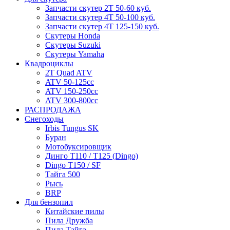
Запчасти скутер 2Т 50-60 куб.
Запчасти скутер 4Т 50-100 куб.
Запчасти скутер 4Т 125-150 куб.
Скутеры Honda
Скутеры Suzuki
Скутеры Yamaha
Квадроциклы
2T Quad ATV
ATV 50-125cc
ATV 150-250cc
ATV 300-800cc
РАСПРОДАЖА
Снегоходы
Irbis Tungus SK
Буран
Мотобуксировщик
Динго T110 / T125 (Dingo)
Dingo T150 / SF
Тайга 500
Рысь
BRP
Для бензопил
Китайские пилы
Пила Дружба
Пила Тайга