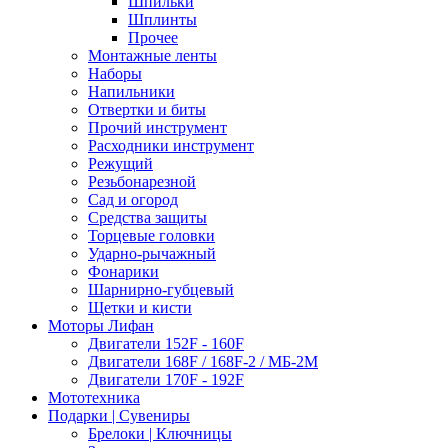
Шпильки
Шплинты
Прочее
Монтажные ленты
Наборы
Напильники
Отвертки и биты
Прочий инструмент
Расходники инструмент
Режущий
Резьбонарезной
Сад и огород
Средства защиты
Торцевые головки
Ударно-рычажный
Фонарики
Шарнирно-губцевый
Щетки и кисти
Моторы Лифан
Двигатели 152F - 160F
Двигатели 168F / 168F-2 / МБ-2М
Двигатели 170F - 192F
Мототехника
Подарки | Сувениры
Брелоки | Ключницы