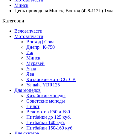
Минск
Цепь приводная Минск, Восход (428-112L) Тула
Категории
Велозапчасти
Мотозапчасти
Восход | Сова
Днепр | К-750
Иж
Минск
Муравей
Урал
Ява
Китайские мото CG-CB
Yamaha YBR125
Для мопедов
Китайские мопеды
Советские мопеды
Пилот
Веломотор F50 и F80
Питбайки до 125 куб.
Питбайки 140 куб.
Питбайки 150-160 куб.
Для скутера