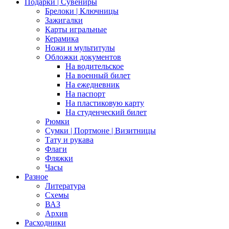
Подарки | Сувениры
Брелоки | Ключницы
Зажигалки
Карты игральные
Керамика
Ножи и мультитулы
Обложки документов
На водительское
На военный билет
На ежедневник
На паспорт
На пластиковую карту
На студенческий билет
Рюмки
Сумки | Портмоне | Визитницы
Тату и рукава
Флаги
Фляжки
Часы
Разное
Литература
Схемы
ВАЗ
Архив
Расходники