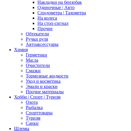
Накладки на бензобак
Одиночные | Авто
Спидометра | Тахометра
На колеса
На стоп-сигнал
Прочие
Обтекатели
Ручки руля
Автоаксессуары
Химия
Герметики
Масла
Очистители
Смазки
Тормозные жидкости
Уход и косметика
Эмали и краски
Прочие материалы
Хобби | Cпорт | Туризм
Охота
Рыбалка
Спорттовары
Туризм
Санки
Шлемы