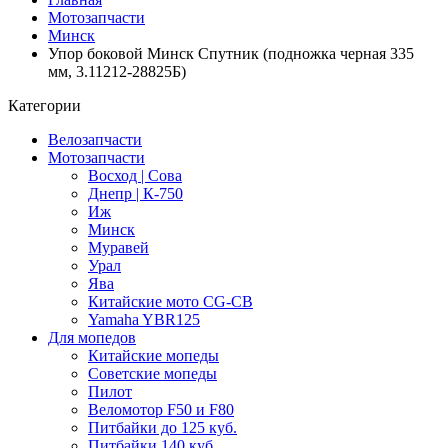
Мотозапчасти
Минск
Упор боковой Минск Спутник (подножка черная 335
мм, 3.11212-28825Б)
Категории
Велозапчасти
Мотозапчасти
Восход | Сова
Днепр | К-750
Иж
Минск
Муравей
Урал
Ява
Китайские мото CG-CB
Yamaha YBR125
Для мопедов
Китайские мопеды
Советские мопеды
Пилот
Веломотор F50 и F80
Питбайки до 125 куб.
Питбайки 140 куб.