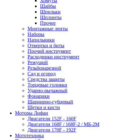
Хомуты
Шайбы
Шпильки
Шплинты
Прочее
Монтажные ленты
Наборы
Напильники
Отвертки и биты
Прочий инструмент
Расходники инструмент
Режущий
Резьбонарезной
Сад и огород
Средства защиты
Торцевые головки
Ударно-рычажный
Фонарики
Шарнирно-губцевый
Щетки и кисти
Моторы Лифан
Двигатели 152F - 160F
Двигатели 168F / 168F-2 / МБ-2М
Двигатели 170F - 192F
Мототехника