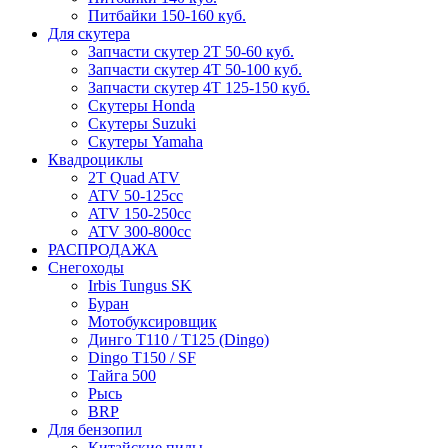
Питбайки 150-160 куб.
Для скутера
Запчасти скутер 2Т 50-60 куб.
Запчасти скутер 4Т 50-100 куб.
Запчасти скутер 4Т 125-150 куб.
Скутеры Honda
Скутеры Suzuki
Скутеры Yamaha
Квадроциклы
2T Quad ATV
ATV 50-125cc
ATV 150-250cc
ATV 300-800cc
РАСПРОДАЖА
Снегоходы
Irbis Tungus SK
Буран
Мотобуксировщик
Динго T110 / T125 (Dingo)
Dingo T150 / SF
Тайга 500
Рысь
BRP
Для бензопил
Китайские пилы