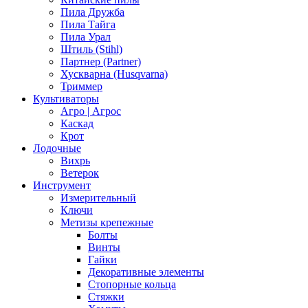
Пила Дружба
Пила Тайга
Пила Урал
Штиль (Stihl)
Партнер (Partner)
Хускварна (Husqvarna)
Триммер
Культиваторы
Агро | Агрос
Каскад
Крот
Лодочные
Вихрь
Ветерок
Инструмент
Измерительный
Ключи
Метизы крепежные
Болты
Винты
Гайки
Декоративные элементы
Стопорные кольца
Стяжки