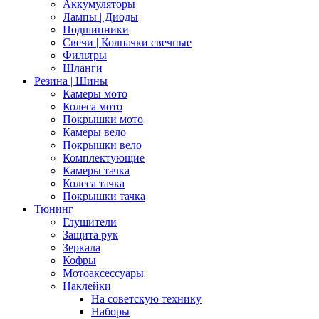
Аккумуляторы
Лампы | Диоды
Подшипники
Свечи | Колпачки свечные
Фильтры
Шланги
Резина | Шины
Камеры мото
Колеса мото
Покрышки мото
Камеры вело
Покрышки вело
Комплектующие
Камеры тачка
Колеса тачка
Покрышки тачка
Тюнинг
Глушители
Защита рук
Зеркала
Кофры
Мотоаксессуары
Наклейки
На советскую технику
Наборы