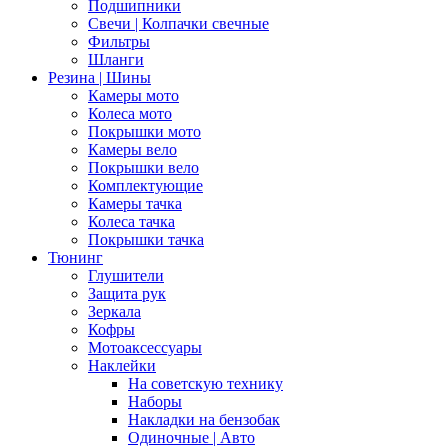
Подшипники
Свечи | Колпачки свечные
Фильтры
Шланги
Резина | Шины
Камеры мото
Колеса мото
Покрышки мото
Камеры вело
Покрышки вело
Комплектующие
Камеры тачка
Колеса тачка
Покрышки тачка
Тюнинг
Глушители
Защита рук
Зеркала
Кофры
Мотоаксессуары
Наклейки
На советскую технику
Наборы
Накладки на бензобак
Одиночные | Авто