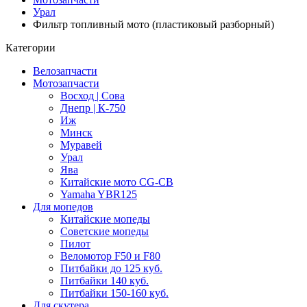
Урал
Фильтр топливный мото (пластиковый разборный)
Категории
Велозапчасти
Мотозапчасти
Восход | Сова
Днепр | К-750
Иж
Минск
Муравей
Урал
Ява
Китайские мото CG-CB
Yamaha YBR125
Для мопедов
Китайские мопеды
Советские мопеды
Пилот
Веломотор F50 и F80
Питбайки до 125 куб.
Питбайки 140 куб.
Питбайки 150-160 куб.
Для скутера