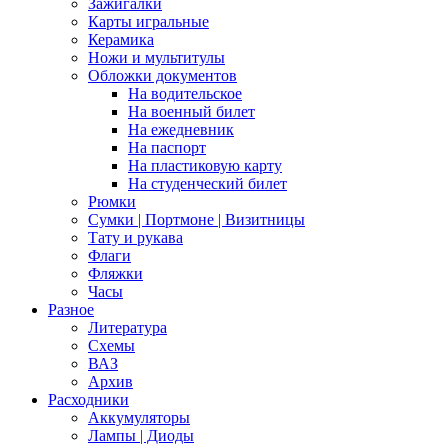
Зажигалки
Карты игральные
Керамика
Ножи и мультитулы
Обложки документов
На водительское
На военный билет
На ежедневник
На паспорт
На пластиковую карту
На студенческий билет
Рюмки
Сумки | Портмоне | Визитницы
Тату и рукава
Флаги
Фляжки
Часы
Разное
Литература
Схемы
ВАЗ
Архив
Расходники
Аккумуляторы
Лампы | Диоды