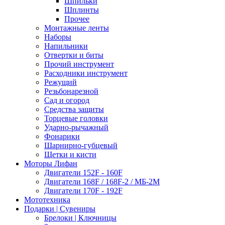
Шпильки
Шплинты
Прочее
Монтажные ленты
Наборы
Напильники
Отвертки и биты
Прочий инструмент
Расходники инструмент
Режущий
Резьбонарезной
Сад и огород
Средства защиты
Торцевые головки
Ударно-рычажный
Фонарики
Шарнирно-губцевый
Щетки и кисти
Моторы Лифан
Двигатели 152F - 160F
Двигатели 168F / 168F-2 / МБ-2М
Двигатели 170F - 192F
Мототехника
Подарки | Сувениры
Брелоки | Ключницы