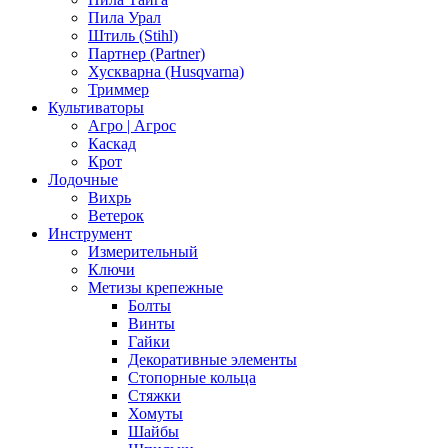
Пила Урал
Штиль (Stihl)
Партнер (Partner)
Хускварна (Husqvarna)
Триммер
Культиваторы
Агро | Агрос
Каскад
Крот
Лодочные
Вихрь
Ветерок
Инструмент
Измерительный
Ключи
Метизы крепежные
Болты
Винты
Гайки
Декоративные элементы
Стопорные кольца
Стяжки
Хомуты
Шайбы