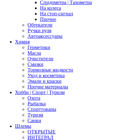
Спидометра | Тахометра
На колеса
На стоп-сигнал
Прочие
Обтекатели
Ручки руля
Автоаксессуары
Химия
Герметики
Масла
Очистители
Смазки
Тормозные жидкости
Уход и косметика
Эмали и краски
Прочие материалы
Хобби | Cпорт | Туризм
Охота
Рыбалка
Спорттовары
Туризм
Санки
Шлемы
ОТКРЫТЫЕ
ИНТЕГРАЛ