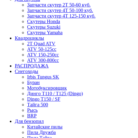
Запчасти скутер 2Т 50-60 куб.
Запчасти скутер 4Т 50-100 куб.
Запчасти скутер 4Т 125-150 куб.
Скутеры Honda
Скутеры Suzuki
Скутеры Yamaha
Квадроциклы
2T Quad ATV
ATV 50-125cc
ATV 150-250cc
ATV 300-800cc
РАСПРОДАЖА
Снегоходы
Irbis Tungus SK
Буран
Мотобуксировщик
Динго T110 / T125 (Dingo)
Dingo T150 / SF
Тайга 500
Рысь
BRP
Для бензопил
Китайские пилы
Пила Дружба
Пила Тайга