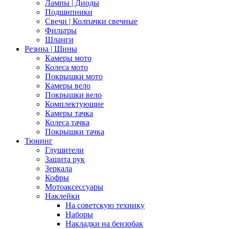
Лампы | Диоды
Подшипники
Свечи | Колпачки свечные
Фильтры
Шланги
Резина | Шины
Камеры мото
Колеса мото
Покрышки мото
Камеры вело
Покрышки вело
Комплектующие
Камеры тачка
Колеса тачка
Покрышки тачка
Тюнинг
Глушители
Защита рук
Зеркала
Кофры
Мотоаксессуары
Наклейки
На советскую технику
Наборы
Накладки на бензобак