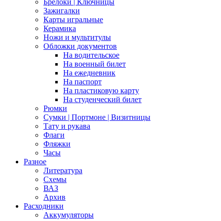
Брелоки | Ключницы
Зажигалки
Карты игральные
Керамика
Ножи и мультитулы
Обложки документов
На водительское
На военный билет
На ежедневник
На паспорт
На пластиковую карту
На студенческий билет
Рюмки
Сумки | Портмоне | Визитницы
Тату и рукава
Флаги
Фляжки
Часы
Разное
Литература
Схемы
ВАЗ
Архив
Расходники
Аккумуляторы