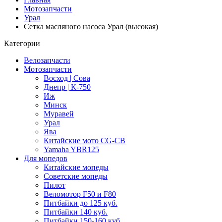
Мотозапчасти
Урал
Сетка масляного насоса Урал (высокая)
Категории
Велозапчасти
Мотозапчасти
Восход | Сова
Днепр | К-750
Иж
Минск
Муравей
Урал
Ява
Китайские мото CG-CB
Yamaha YBR125
Для мопедов
Китайские мопеды
Советские мопеды
Пилот
Веломотор F50 и F80
Питбайки до 125 куб.
Питбайки 140 куб.
Питбайки 150-160 куб.