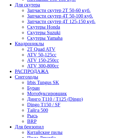
Для скутера
Запчасти скутер 2Т 50-60 куб.
Запчасти скутер 4Т 50-100 куб.
Запчасти скутер 4Т 125-150 куб.
Скутеры Honda
Скутеры Suzuki
Скутеры Yamaha
Квадроциклы
2T Quad ATV
ATV 50-125cc
ATV 150-250cc
ATV 300-800cc
РАСПРОДАЖА
Снегоходы
Irbis Tungus SK
Буран
Мотобуксировщик
Динго T110 / T125 (Dingo)
Dingo T150 / SF
Тайга 500
Рысь
BRP
Для бензопил
Китайские пилы
Пила Дружба