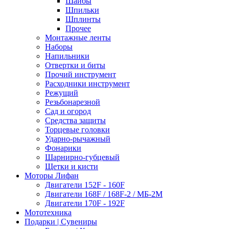
Шайбы
Шпильки
Шплинты
Прочее
Монтажные ленты
Наборы
Напильники
Отвертки и биты
Прочий инструмент
Расходники инструмент
Режущий
Резьбонарезной
Сад и огород
Средства защиты
Торцевые головки
Ударно-рычажный
Фонарики
Шарнирно-губцевый
Щетки и кисти
Моторы Лифан
Двигатели 152F - 160F
Двигатели 168F / 168F-2 / МБ-2М
Двигатели 170F - 192F
Мототехника
Подарки | Сувениры