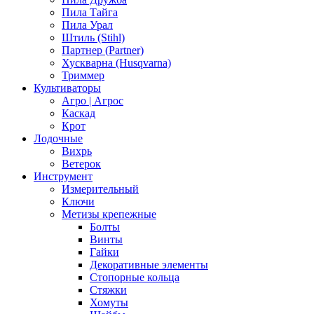
Пила Тайга
Пила Урал
Штиль (Stihl)
Партнер (Partner)
Хускварна (Husqvarna)
Триммер
Культиваторы
Агро | Агрос
Каскад
Крот
Лодочные
Вихрь
Ветерок
Инструмент
Измерительный
Ключи
Метизы крепежные
Болты
Винты
Гайки
Декоративные элементы
Стопорные кольца
Стяжки
Хомуты