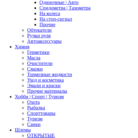
Одиночные | Авто
Спидометра | Тахометра
На колеса
На стоп-сигнал
Прочие
Обтекатели
Ручки руля
Автоаксессуары
Химия
Герметики
Масла
Очистители
Смазки
Тормозные жидкости
Уход и косметика
Эмали и краски
Прочие материалы
Хобби | Cпорт | Туризм
Охота
Рыбалка
Спорттовары
Туризм
Санки
Шлемы
ОТКРЫТЫЕ