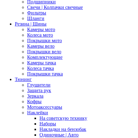
Подшипники
Свечи | Колпачки свечные
Фильтры
Шланги
Резина | Шины
Камеры мото
Колеса мото
Покрышки мото
Камеры вело
Покрышки вело
Комплектующие
Камеры тачка
Колеса тачка
Покрышки тачка
Тюнинг
Глушители
Защита рук
Зеркала
Кофры
Мотоаксессуары
Наклейки
На советскую технику
Наборы
Накладки на бензобак
Одиночные | Авто