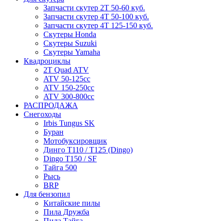
Запчасти скутер 2Т 50-60 куб.
Запчасти скутер 4Т 50-100 куб.
Запчасти скутер 4Т 125-150 куб.
Скутеры Honda
Скутеры Suzuki
Скутеры Yamaha
Квадроциклы
2T Quad ATV
ATV 50-125cc
ATV 150-250cc
ATV 300-800cc
РАСПРОДАЖА
Снегоходы
Irbis Tungus SK
Буран
Мотобуксировщик
Динго T110 / T125 (Dingo)
Dingo T150 / SF
Тайга 500
Рысь
BRP
Для бензопил
Китайские пилы
Пила Дружба
Пила Тайга