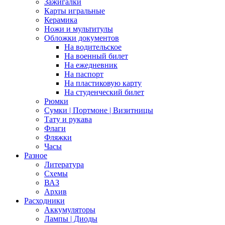
Зажигалки
Карты игральные
Керамика
Ножи и мультитулы
Обложки документов
На водительское
На военный билет
На ежедневник
На паспорт
На пластиковую карту
На студенческий билет
Рюмки
Сумки | Портмоне | Визитницы
Тату и рукава
Флаги
Фляжки
Часы
Разное
Литература
Схемы
ВАЗ
Архив
Расходники
Аккумуляторы
Лампы | Диоды