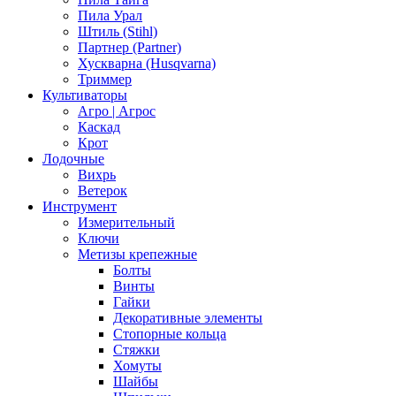
Пила Урал
Штиль (Stihl)
Партнер (Partner)
Хускварна (Husqvarna)
Триммер
Культиваторы
Агро | Агрос
Каскад
Крот
Лодочные
Вихрь
Ветерок
Инструмент
Измерительный
Ключи
Метизы крепежные
Болты
Винты
Гайки
Декоративные элементы
Стопорные кольца
Стяжки
Хомуты
Шайбы