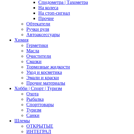
Спидометра | Тахометра
На колеса
На стоп-сигнал
Прочие
Обтекатели
Ручки руля
Автоаксессуары
Химия
Герметики
Масла
Очистители
Смазки
Тормозные жидкости
Уход и косметика
Эмали и краски
Прочие материалы
Хобби | Cпорт | Туризм
Охота
Рыбалка
Спорттовары
Туризм
Санки
Шлемы
ОТКРЫТЫЕ
ИНТЕГРАЛ