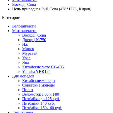
Восход | Сова
Цепь приводная ЗиД Сова (428*122L, Киров)
Категории
Велозапчасти
Мотозапчасти
Восход | Сова
Днепр | К-750
Иж
Минск
Муравей
Урал
Ява
Китайские мото CG-CB
Yamaha YBR125
Для мопедов
Китайские мопеды
Советские мопеды
Пилот
Веломотор F50 и F80
Питбайки до 125 куб.
Питбайки 140 куб.
Питбайки 150-160 куб.
Для скутера