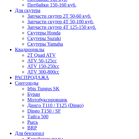
Питбайки 150-160 куб.
Для скутера
Запчасти скутер 2Т 50-60 куб.
Запчасти скутер 4Т 50-100 куб.
Запчасти скутер 4Т 125-150 куб.
Скутеры Honda
Скутеры Suzuki
Скутеры Yamaha
Квадроциклы
2T Quad ATV
ATV 50-125cc
ATV 150-250cc
ATV 300-800cc
РАСПРОДАЖА
Снегоходы
Irbis Tungus SK
Буран
Мотобуксировщик
Динго T110 / T125 (Dingo)
Dingo T150 / SF
Тайга 500
Рысь
BRP
Для бензопил
Китайские пилы