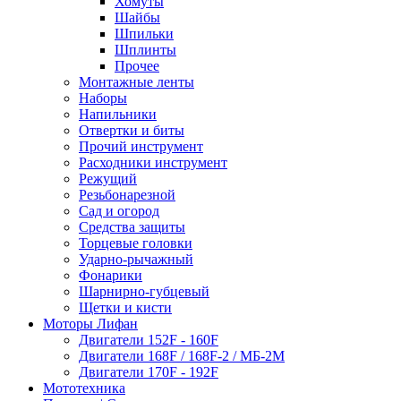
Хомуты
Шайбы
Шпильки
Шплинты
Прочее
Монтажные ленты
Наборы
Напильники
Отвертки и биты
Прочий инструмент
Расходники инструмент
Режущий
Резьбонарезной
Сад и огород
Средства защиты
Торцевые головки
Ударно-рычажный
Фонарики
Шарнирно-губцевый
Щетки и кисти
Моторы Лифан
Двигатели 152F - 160F
Двигатели 168F / 168F-2 / МБ-2М
Двигатели 170F - 192F
Мототехника