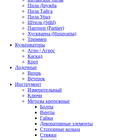
Пила Дружба
Пила Тайга
Пила Урал
Штиль (Stihl)
Партнер (Partner)
Хускварна (Husqvarna)
Триммер
Культиваторы
Агро | Агрос
Каскад
Крот
Лодочные
Вихрь
Ветерок
Инструмент
Измерительный
Ключи
Метизы крепежные
Болты
Винты
Гайки
Декоративные элементы
Стопорные кольца
Стяжки