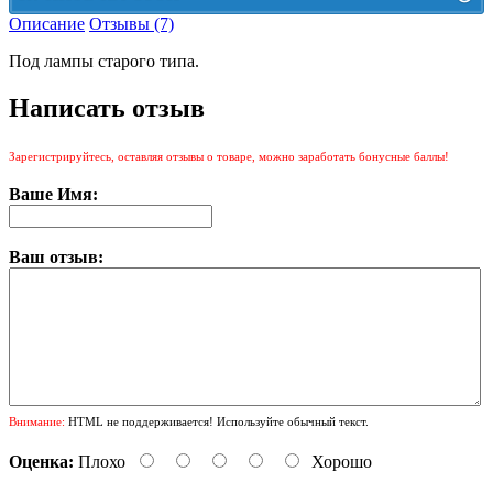
Описание
Отзывы (7)
Цена на Озон включает доставку, упаковку и комиссии маркетплейса
Под лампы старого типа.
Этот товар можно приобрести на Озон. Для перехода в маркетплейс
перейдите по ссылке ниже.
Написать отзыв
КУПИТЬ НА ОЗОН
Зарегистрируйтесь, оставляя отзывы о товаре, можно заработать бонусные баллы!
Ваше Имя:
Ваш отзыв:
Внимание:
HTML не поддерживается! Используйте обычный текст.
Оценка:
Плохо
Хорошо