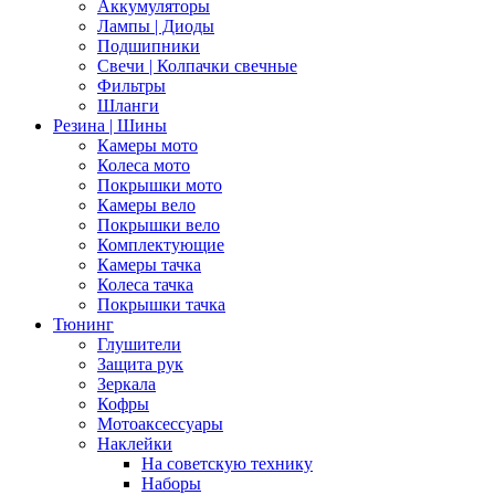
Аккумуляторы
Лампы | Диоды
Подшипники
Свечи | Колпачки свечные
Фильтры
Шланги
Резина | Шины
Камеры мото
Колеса мото
Покрышки мото
Камеры вело
Покрышки вело
Комплектующие
Камеры тачка
Колеса тачка
Покрышки тачка
Тюнинг
Глушители
Защита рук
Зеркала
Кофры
Мотоаксессуары
Наклейки
На советскую технику
Наборы