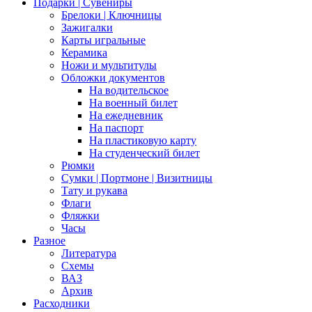
Подарки | Сувениры
Брелоки | Ключницы
Зажигалки
Карты игральные
Керамика
Ножи и мультитулы
Обложки документов
На водительское
На военный билет
На ежедневник
На паспорт
На пластиковую карту
На студенческий билет
Рюмки
Сумки | Портмоне | Визитницы
Тату и рукава
Флаги
Фляжки
Часы
Разное
Литература
Схемы
ВАЗ
Архив
Расходники