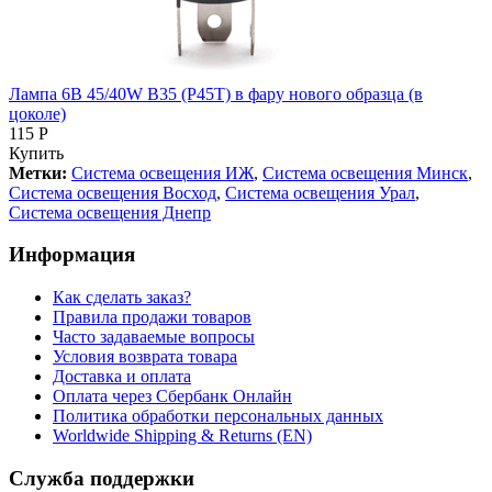
Лампа 6В 45/40W B35 (P45T) в фару нового образца (в
цоколе)
115 Р
Купить
Метки:
Система освещения ИЖ
,
Система освещения Минск
,
Система освещения Восход
,
Система освещения Урал
,
Система освещения Днепр
Информация
Как сделать заказ?
Правила продажи товаров
Часто задаваемые вопросы
Условия возврата товара
Доставка и оплата
Оплата через Сбербанк Онлайн
Политика обработки персональных данных
Worldwide Shipping & Returns (EN)
Служба поддержки