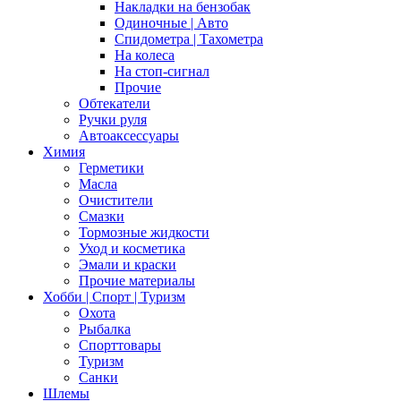
Накладки на бензобак
Одиночные | Авто
Спидометра | Тахометра
На колеса
На стоп-сигнал
Прочие
Обтекатели
Ручки руля
Автоаксессуары
Химия
Герметики
Масла
Очистители
Смазки
Тормозные жидкости
Уход и косметика
Эмали и краски
Прочие материалы
Хобби | Cпорт | Туризм
Охота
Рыбалка
Спорттовары
Туризм
Санки
Шлемы