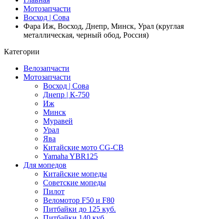
Мотозапчасти
Восход | Сова
Фара Иж, Восход, Днепр, Минск, Урал (круглая
металлическая, черный обод, Россия)
Категории
Велозапчасти
Мотозапчасти
Восход | Сова
Днепр | К-750
Иж
Минск
Муравей
Урал
Ява
Китайские мото CG-CB
Yamaha YBR125
Для мопедов
Китайские мопеды
Советские мопеды
Пилот
Веломотор F50 и F80
Питбайки до 125 куб.
Питбайки 140 куб.