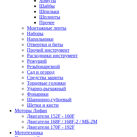
Хомуты
Шайбы
Шпильки
Шплинты
Прочее
Монтажные ленты
Наборы
Напильники
Отвертки и биты
Прочий инструмент
Расходники инструмент
Режущий
Резьбонарезной
Сад и огород
Средства защиты
Торцевые головки
Ударно-рычажный
Фонарики
Шарнирно-губцевый
Щетки и кисти
Моторы Лифан
Двигатели 152F - 160F
Двигатели 168F / 168F-2 / МБ-2М
Двигатели 170F - 192F
Мототехника