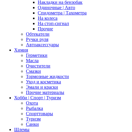
Накладки на бензобак
Одиночные | Авто
Спидометра | Тахометра
На колеса
На стоп-сигнал
Прочие
Обтекатели
Ручки руля
Автоаксессуары
Химия
Герметики
Масла
Очистители
Смазки
Тормозные жидкости
Уход и косметика
Эмали и краски
Прочие материалы
Хобби | Cпорт | Туризм
Охота
Рыбалка
Спорттовары
Туризм
Санки
Шлемы