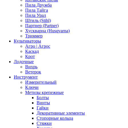
Пила Дружба
Пила Тайга
Пила Урал
Штиль (Stihl)
Партнер (Partner)
Хускварна (Husqvarna)
Триммер
Культиваторы
Агро | Агрос
Каскад
Крот
Лодочные
Вихрь
Ветерок
Инструмент
Измерительный
Ключи
Метизы крепежные
Болты
Винты
Гайки
Декоративные элементы
Стопорные кольца
Стяжки