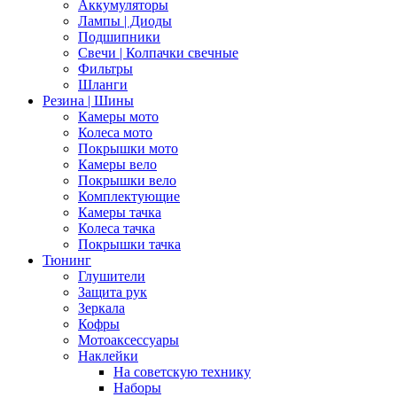
Аккумуляторы
Лампы | Диоды
Подшипники
Свечи | Колпачки свечные
Фильтры
Шланги
Резина | Шины
Камеры мото
Колеса мото
Покрышки мото
Камеры вело
Покрышки вело
Комплектующие
Камеры тачка
Колеса тачка
Покрышки тачка
Тюнинг
Глушители
Защита рук
Зеркала
Кофры
Мотоаксессуары
Наклейки
На советскую технику
Наборы