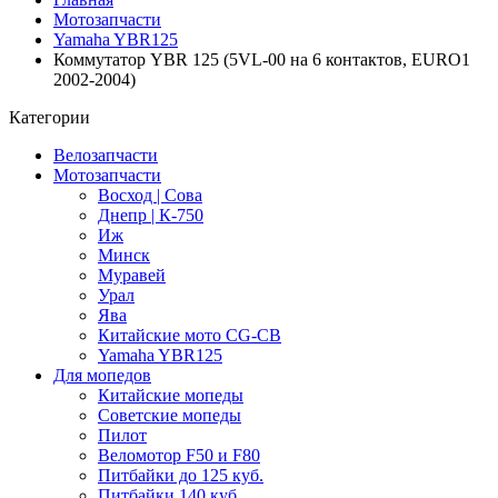
Мотозапчасти
Yamaha YBR125
Коммутатор YBR 125 (5VL-00 на 6 контактов, EURO1
2002-2004)
Категории
Велозапчасти
Мотозапчасти
Восход | Сова
Днепр | К-750
Иж
Минск
Муравей
Урал
Ява
Китайские мото CG-CB
Yamaha YBR125
Для мопедов
Китайские мопеды
Советские мопеды
Пилот
Веломотор F50 и F80
Питбайки до 125 куб.
Питбайки 140 куб.