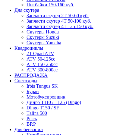
Питбайки 150-160 куб.
Для скутера
Запчасти скутер 2Т 50-60 куб.
Запчасти скутер 4Т 50-100 куб.
Запчасти скутер 4Т 125-150 куб.
Скутеры Honda
Скутеры Suzuki
Скутеры Yamaha
Квадроциклы
2T Quad ATV
ATV 50-125cc
ATV 150-250cc
ATV 300-800cc
РАСПРОДАЖА
Снегоходы
Irbis Tungus SK
Буран
Мотобуксировщик
Динго T110 / T125 (Dingo)
Dingo T150 / SF
Тайга 500
Рысь
BRP
Для бензопил
Китайские пилы