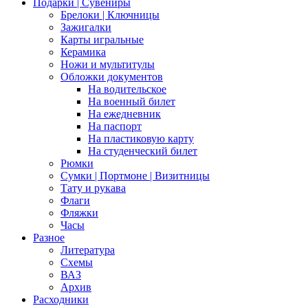
Подарки | Сувениры
Брелоки | Ключницы
Зажигалки
Карты игральные
Керамика
Ножи и мультитулы
Обложки документов
На водительское
На военный билет
На ежедневник
На паспорт
На пластиковую карту
На студенческий билет
Рюмки
Сумки | Портмоне | Визитницы
Тату и рукава
Флаги
Фляжки
Часы
Разное
Литература
Схемы
ВАЗ
Архив
Расходники