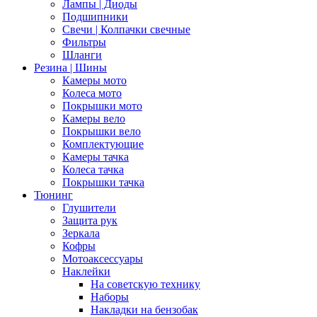
Лампы | Диоды
Подшипники
Свечи | Колпачки свечные
Фильтры
Шланги
Резина | Шины
Камеры мото
Колеса мото
Покрышки мото
Камеры вело
Покрышки вело
Комплектующие
Камеры тачка
Колеса тачка
Покрышки тачка
Тюнинг
Глушители
Защита рук
Зеркала
Кофры
Мотоаксессуары
Наклейки
На советскую технику
Наборы
Накладки на бензобак