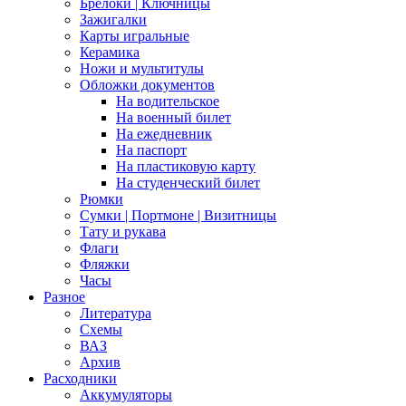
Брелоки | Ключницы
Зажигалки
Карты игральные
Керамика
Ножи и мультитулы
Обложки документов
На водительское
На военный билет
На ежедневник
На паспорт
На пластиковую карту
На студенческий билет
Рюмки
Сумки | Портмоне | Визитницы
Тату и рукава
Флаги
Фляжки
Часы
Разное
Литература
Схемы
ВАЗ
Архив
Расходники
Аккумуляторы