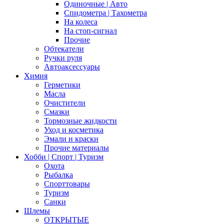
Одиночные | Авто
Спидометра | Тахометра
На колеса
На стоп-сигнал
Прочие
Обтекатели
Ручки руля
Автоаксессуары
Химия
Герметики
Масла
Очистители
Смазки
Тормозные жидкости
Уход и косметика
Эмали и краски
Прочие материалы
Хобби | Cпорт | Туризм
Охота
Рыбалка
Спорттовары
Туризм
Санки
Шлемы
ОТКРЫТЫЕ