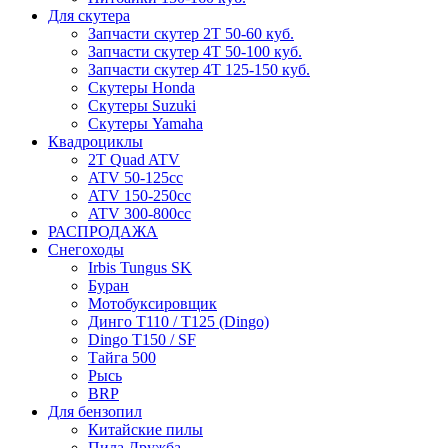
Для скутера
Запчасти скутер 2Т 50-60 куб.
Запчасти скутер 4Т 50-100 куб.
Запчасти скутер 4Т 125-150 куб.
Скутеры Honda
Скутеры Suzuki
Скутеры Yamaha
Квадроциклы
2T Quad ATV
ATV 50-125cc
ATV 150-250cc
ATV 300-800cc
РАСПРОДАЖА
Снегоходы
Irbis Tungus SK
Буран
Мотобуксировщик
Динго T110 / T125 (Dingo)
Dingo T150 / SF
Тайга 500
Рысь
BRP
Для бензопил
Китайские пилы
Пила Дружба