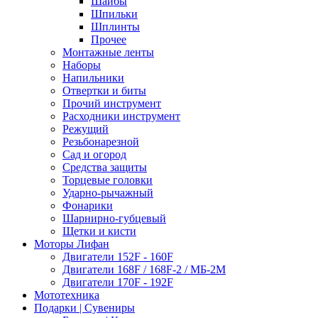
Шайбы
Шпильки
Шплинты
Прочее
Монтажные ленты
Наборы
Напильники
Отвертки и биты
Прочий инструмент
Расходники инструмент
Режущий
Резьбонарезной
Сад и огород
Средства защиты
Торцевые головки
Ударно-рычажный
Фонарики
Шарнирно-губцевый
Щетки и кисти
Моторы Лифан
Двигатели 152F - 160F
Двигатели 168F / 168F-2 / МБ-2М
Двигатели 170F - 192F
Мототехника
Подарки | Сувениры