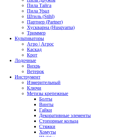
Пила Тайга
Пила Урал
Штиль (Stihl)
Партнер (Partner)
Хускварна (Husqvarna)
Триммер
Культиваторы
Агро | Агрос
Каскад
Крот
Лодочные
Вихрь
Ветерок
Инструмент
Измерительный
Ключи
Метизы крепежные
Болты
Винты
Гайки
Декоративные элементы
Стопорные кольца
Стяжки
Хомуты