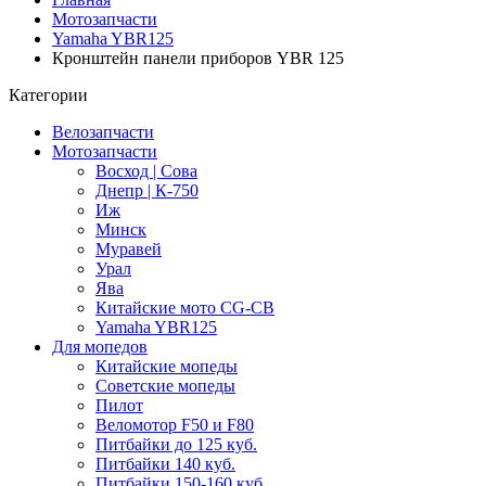
Мотозапчасти
Yamaha YBR125
Кронштейн панели приборов YBR 125
Категории
Велозапчасти
Мотозапчасти
Восход | Сова
Днепр | К-750
Иж
Минск
Муравей
Урал
Ява
Китайские мото CG-CB
Yamaha YBR125
Для мопедов
Китайские мопеды
Советские мопеды
Пилот
Веломотор F50 и F80
Питбайки до 125 куб.
Питбайки 140 куб.
Питбайки 150-160 куб.