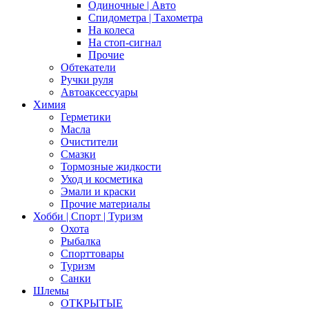
Одиночные | Авто
Спидометра | Тахометра
На колеса
На стоп-сигнал
Прочие
Обтекатели
Ручки руля
Автоаксессуары
Химия
Герметики
Масла
Очистители
Смазки
Тормозные жидкости
Уход и косметика
Эмали и краски
Прочие материалы
Хобби | Cпорт | Туризм
Охота
Рыбалка
Спорттовары
Туризм
Санки
Шлемы
ОТКРЫТЫЕ