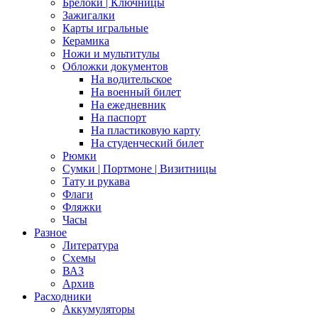
Брелоки | Ключницы
Зажигалки
Карты игральные
Керамика
Ножи и мультитулы
Обложки документов
На водительское
На военный билет
На ежедневник
На паспорт
На пластиковую карту
На студенческий билет
Рюмки
Сумки | Портмоне | Визитницы
Тату и рукава
Флаги
Фляжки
Часы
Разное
Литература
Схемы
ВАЗ
Архив
Расходники
Аккумуляторы