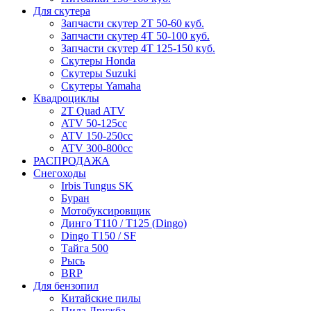
Для скутера
Запчасти скутер 2Т 50-60 куб.
Запчасти скутер 4Т 50-100 куб.
Запчасти скутер 4Т 125-150 куб.
Скутеры Honda
Скутеры Suzuki
Скутеры Yamaha
Квадроциклы
2T Quad ATV
ATV 50-125cc
ATV 150-250cc
ATV 300-800cc
РАСПРОДАЖА
Снегоходы
Irbis Tungus SK
Буран
Мотобуксировщик
Динго T110 / T125 (Dingo)
Dingo T150 / SF
Тайга 500
Рысь
BRP
Для бензопил
Китайские пилы
Пила Дружба