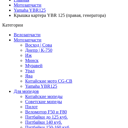
Мотозапчасти
Yamaha YBR125
Крышка картера YBR 125 (правая, генератора)
Категории
Велозапчасти
Мотозапчасти
Восход | Сова
Днепр | К-750
Иж
Минск
Муравей
Урал
Ява
Китайские мото CG-CB
Yamaha YBR125
Для мопедов
Китайские мопеды
Советские мопеды
Пилот
Веломотор F50 и F80
Питбайки до 125 куб.
Питбайки 140 куб.
Питбайки 150-160 куб.