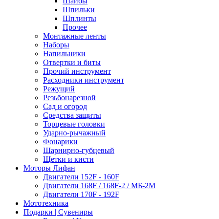
Шайбы
Шпильки
Шплинты
Прочее
Монтажные ленты
Наборы
Напильники
Отвертки и биты
Прочий инструмент
Расходники инструмент
Режущий
Резьбонарезной
Сад и огород
Средства защиты
Торцевые головки
Ударно-рычажный
Фонарики
Шарнирно-губцевый
Щетки и кисти
Моторы Лифан
Двигатели 152F - 160F
Двигатели 168F / 168F-2 / МБ-2М
Двигатели 170F - 192F
Мототехника
Подарки | Сувениры