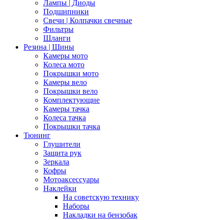
Лампы | Диоды
Подшипники
Свечи | Колпачки свечные
Фильтры
Шланги
Резина | Шины
Камеры мото
Колеса мото
Покрышки мото
Камеры вело
Покрышки вело
Комплектующие
Камеры тачка
Колеса тачка
Покрышки тачка
Тюнинг
Глушители
Защита рук
Зеркала
Кофры
Мотоаксессуары
Наклейки
На советскую технику
Наборы
Накладки на бензобак