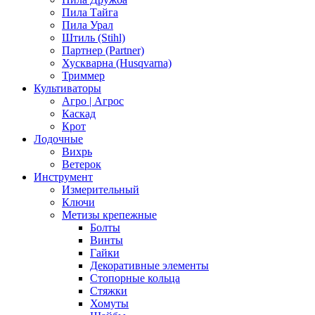
Пила Тайга
Пила Урал
Штиль (Stihl)
Партнер (Partner)
Хускварна (Husqvarna)
Триммер
Культиваторы
Агро | Агрос
Каскад
Крот
Лодочные
Вихрь
Ветерок
Инструмент
Измерительный
Ключи
Метизы крепежные
Болты
Винты
Гайки
Декоративные элементы
Стопорные кольца
Стяжки
Хомуты