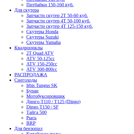
Питбайки 150-160 куб.
Для скутера
Запчасти скутер 2Т 50-60 куб.
Запчасти скутер 4Т 50-100 куб.
Запчасти скутер 4Т 125-150 куб.
Скутеры Honda
Скутеры Suzuki
Скутеры Yamaha
Квадроциклы
2T Quad ATV
ATV 50-125cc
ATV 150-250cc
ATV 300-800cc
РАСПРОДАЖА
Снегоходы
Irbis Tungus SK
Буран
Мотобуксировщик
Динго T110 / T125 (Dingo)
Dingo T150 / SF
Тайга 500
Рысь
BRP
Для бензопил
Китайские пилы