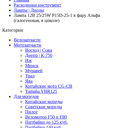
Расходники инструмент
Лампы | Диоды
Лампа 12В 25/25W P15D-25-1 в фару Альфа
(галогеновая, в цоколе)
Категории
Велозапчасти
Мотозапчасти
Восход | Сова
Днепр | К-750
Иж
Минск
Муравей
Урал
Ява
Китайские мото CG-CB
Yamaha YBR125
Для мопедов
Китайские мопеды
Советские мопеды
Пилот
Веломотор F50 и F80
Питбайки до 125 куб.
Питбайки 140 куб.