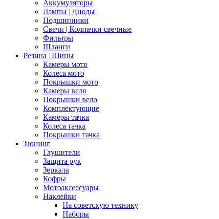
Аккумуляторы
Лампы | Диоды
Подшипники
Свечи | Колпачки свечные
Фильтры
Шланги
Резина | Шины
Камеры мото
Колеса мото
Покрышки мото
Камеры вело
Покрышки вело
Комплектующие
Камеры тачка
Колеса тачка
Покрышки тачка
Тюнинг
Глушители
Защита рук
Зеркала
Кофры
Мотоаксессуары
Наклейки
На советскую технику
Наборы