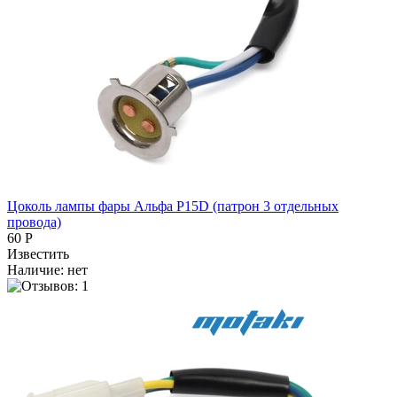
Цоколь лампы фары Альфа P15D (патрон 3 отдельных
провода)
60 Р
Известить
Наличие:
нет