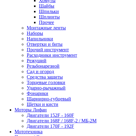
Хомуты
Шайбы
Шпильки
Шплинты
Прочее
Монтажные ленты
Наборы
Напильники
Отвертки и биты
Прочий инструмент
Расходники инструмент
Режущий
Резьбонарезной
Сад и огород
Средства защиты
Торцевые головки
Ударно-рычажный
Фонарики
Шарнирно-губцевый
Щетки и кисти
Моторы Лифан
Двигатели 152F - 160F
Двигатели 168F / 168F-2 / МБ-2М
Двигатели 170F - 192F
Мототехника