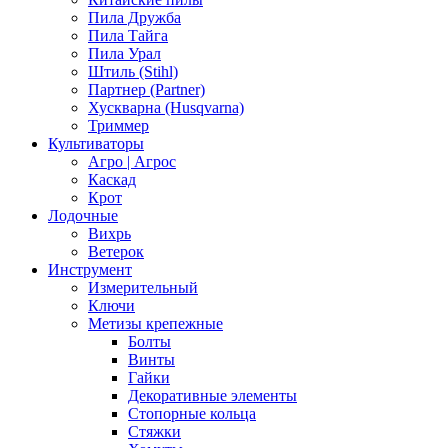
Пила Дружба
Пила Тайга
Пила Урал
Штиль (Stihl)
Партнер (Partner)
Хускварна (Husqvarna)
Триммер
Культиваторы
Агро | Агрос
Каскад
Крот
Лодочные
Вихрь
Ветерок
Инструмент
Измерительный
Ключи
Метизы крепежные
Болты
Винты
Гайки
Декоративные элементы
Стопорные кольца
Стяжки