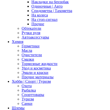
Накладки на бензобак
Одиночные | Авто
Спидометра | Тахометра
На колеса
На стоп-сигнал
Прочие
Обтекатели
Ручки руля
Автоаксессуары
Химия
Герметики
Масла
Очистители
Смазки
Тормозные жидкости
Уход и косметика
Эмали и краски
Прочие материалы
Хобби | Cпорт | Туризм
Охота
Рыбалка
Спорттовары
Туризм
Санки
Шлемы