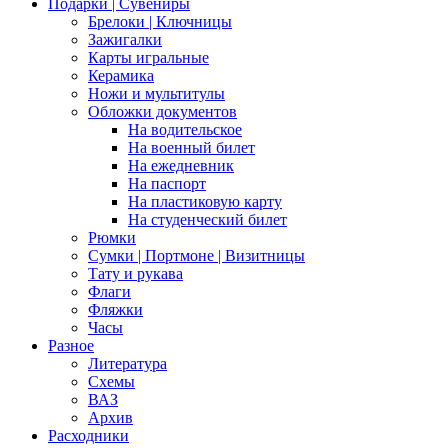
Подарки | Сувениры
Брелоки | Ключницы
Зажигалки
Карты игральные
Керамика
Ножи и мультитулы
Обложки документов
На водительское
На военный билет
На ежедневник
На паспорт
На пластиковую карту
На студенческий билет
Рюмки
Сумки | Портмоне | Визитницы
Тату и рукава
Флаги
Фляжки
Часы
Разное
Литература
Схемы
ВАЗ
Архив
Расходники