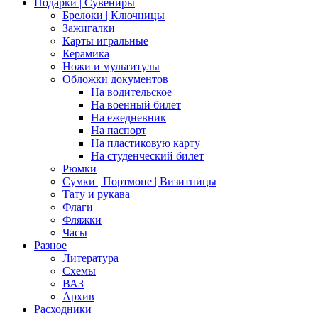
Подарки | Сувениры
Брелоки | Ключницы
Зажигалки
Карты игральные
Керамика
Ножи и мультитулы
Обложки документов
На водительское
На военный билет
На ежедневник
На паспорт
На пластиковую карту
На студенческий билет
Рюмки
Сумки | Портмоне | Визитницы
Тату и рукава
Флаги
Фляжки
Часы
Разное
Литература
Схемы
ВАЗ
Архив
Расходники