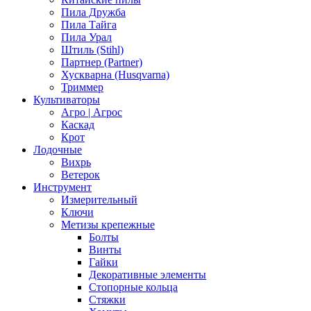
Пила Дружба
Пила Тайга
Пила Урал
Штиль (Stihl)
Партнер (Partner)
Хускварна (Husqvarna)
Триммер
Культиваторы
Агро | Агрос
Каскад
Крот
Лодочные
Вихрь
Ветерок
Инструмент
Измерительный
Ключи
Метизы крепежные
Болты
Винты
Гайки
Декоративные элементы
Стопорные кольца
Стяжки