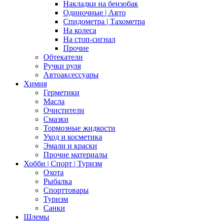
Накладки на бензобак
Одиночные | Авто
Спидометра | Тахометра
На колеса
На стоп-сигнал
Прочие
Обтекатели
Ручки руля
Автоаксессуары
Химия
Герметики
Масла
Очистители
Смазки
Тормозные жидкости
Уход и косметика
Эмали и краски
Прочие материалы
Хобби | Cпорт | Туризм
Охота
Рыбалка
Спорттовары
Туризм
Санки
Шлемы