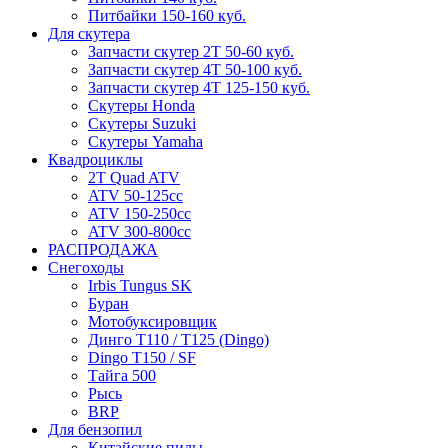
Питбайки 150-160 куб.
Для скутера
Запчасти скутер 2Т 50-60 куб.
Запчасти скутер 4Т 50-100 куб.
Запчасти скутер 4Т 125-150 куб.
Скутеры Honda
Скутеры Suzuki
Скутеры Yamaha
Квадроциклы
2T Quad ATV
ATV 50-125cc
ATV 150-250cc
ATV 300-800cc
РАСПРОДАЖА
Снегоходы
Irbis Tungus SK
Буран
Мотобуксировщик
Динго T110 / T125 (Dingo)
Dingo T150 / SF
Тайга 500
Рысь
BRP
Для бензопил
Китайские пилы