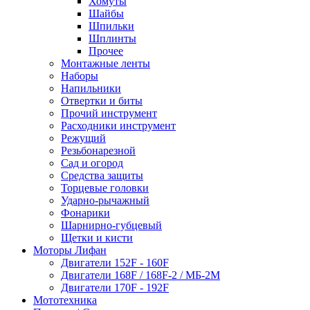
Хомуты
Шайбы
Шпильки
Шплинты
Прочее
Монтажные ленты
Наборы
Напильники
Отвертки и биты
Прочий инструмент
Расходники инструмент
Режущий
Резьбонарезной
Сад и огород
Средства защиты
Торцевые головки
Ударно-рычажный
Фонарики
Шарнирно-губцевый
Щетки и кисти
Моторы Лифан
Двигатели 152F - 160F
Двигатели 168F / 168F-2 / МБ-2М
Двигатели 170F - 192F
Мототехника