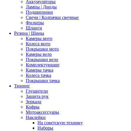
Аккумуляторы
Лампы | Диоды
Подшипники
Свечи | Колпачки свечные
Фильтры
Шланги
Резина | Шины
Камеры мото
Колеса мото
Покрышки мото
Камеры вело
Покрышки вело
Комплектующие
Камеры тачка
Колеса тачка
Покрышки тачка
Тюнинг
Глушители
Защита рук
Зеркала
Кофры
Мотоаксессуары
Наклейки
На советскую технику
Наборы