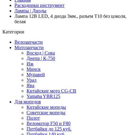
Расходники инструмент
Лампы | Диоды
Лампа 12В LED, 4 диода 3мм., разъем T10 без цоколя,
белая
Категории
Велозапчасти
Мотозапчасти
Восход | Сова
Днепр | К-750
Иж
Минск
Муравей
Урал
Ява
Китайские мото CG-CB
Yamaha YBR125
Для мопедов
Китайские мопеды
Советские мопеды
Пилот
Веломотор F50 и F80
Питбайки до 125 куб.
Питбайки 140 куб.