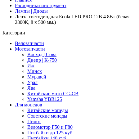
Расходники инструмент
Лампы | Диоды
Лента светодиодная Ecola LED PRO 12В 4.8Вт (белая
2800К, 8 x 500 мм.)
Категории
Велозапчасти
Мотозапчасти
Восход | Сова
Днепр | К-750
Иж
Минск
Муравей
Урал
Ява
Китайские мото CG-CB
Yamaha YBR125
Для мопедов
Китайские мопеды
Советские мопеды
Пилот
Веломотор F50 и F80
Питбайки до 125 куб.
Питбайки 140 куб.