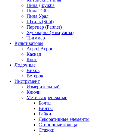
Пила Дружба
Пила Тайга
Пила Урал
Штиль (Stihl)
Партнер (Partner)
Хускварна (Husqvarna)
Триммер
Культиваторы
Агро | Агрос
Каскад
Крот
Лодочные
Вихрь
Ветерок
Инструмент
Измерительный
Ключи
Метизы крепежные
Болты
Винты
Гайки
Декоративные элементы
Стопорные кольца
Стяжки