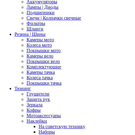
Аккумуляторы
Лампы | Диоды
Подшипники
Свечи | Колпачки свечные
Фильтры
Шланги
Резина | Шины
Камеры мото
Колеса мото
Покрышки мото
Камеры вело
Покрышки вело
Комплектующие
Камеры тачка
Колеса тачка
Покрышки тачка
Тюнинг
Глушители
Защита рук
Зеркала
Кофры
Мотоаксессуары
Наклейки
На советскую технику
Наборы