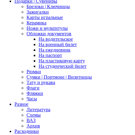
Подарки | Сувениры
Брелоки | Ключницы
Зажигалки
Карты игральные
Керамика
Ножи и мультитулы
Обложки документов
На водительское
На военный билет
На ежедневник
На паспорт
На пластиковую карту
На студенческий билет
Рюмки
Сумки | Портмоне | Визитницы
Тату и рукава
Флаги
Фляжки
Часы
Разное
Литература
Схемы
ВАЗ
Архив
Расходники