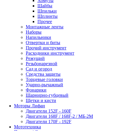
Хомуты
Шайбы
Шпильки
Шплинты
Прочее
Монтажные ленты
Наборы
Напильники
Отвертки и биты
Прочий инструмент
Расходники инструмент
Режущий
Резьбонарезной
Сад и огород
Средства защиты
Торцевые головки
Ударно-рычажный
Фонарики
Шарнирно-губцевый
Щетки и кисти
Моторы Лифан
Двигатели 152F - 160F
Двигатели 168F / 168F-2 / МБ-2М
Двигатели 170F - 192F
Мототехника