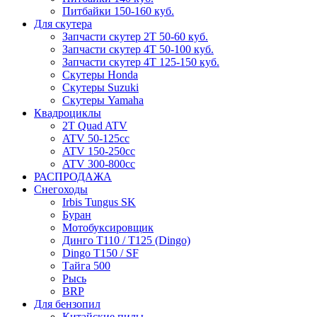
Питбайки 150-160 куб.
Для скутера
Запчасти скутер 2Т 50-60 куб.
Запчасти скутер 4Т 50-100 куб.
Запчасти скутер 4Т 125-150 куб.
Скутеры Honda
Скутеры Suzuki
Скутеры Yamaha
Квадроциклы
2T Quad ATV
ATV 50-125cc
ATV 150-250cc
ATV 300-800cc
РАСПРОДАЖА
Снегоходы
Irbis Tungus SK
Буран
Мотобуксировщик
Динго T110 / T125 (Dingo)
Dingo T150 / SF
Тайга 500
Рысь
BRP
Для бензопил
Китайские пилы