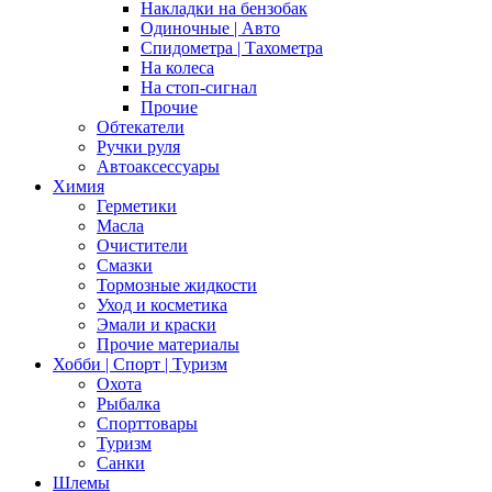
Накладки на бензобак
Одиночные | Авто
Спидометра | Тахометра
На колеса
На стоп-сигнал
Прочие
Обтекатели
Ручки руля
Автоаксессуары
Химия
Герметики
Масла
Очистители
Смазки
Тормозные жидкости
Уход и косметика
Эмали и краски
Прочие материалы
Хобби | Cпорт | Туризм
Охота
Рыбалка
Спорттовары
Туризм
Санки
Шлемы