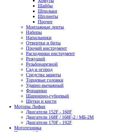
Хомуты
Шайбы
Шпильки
Шплинты
Прочее
Монтажные ленты
Наборы
Напильники
Отвертки и биты
Прочий инструмент
Расходники инструмент
Режущий
Резьбонарезной
Сад и огород
Средства защиты
Торцевые головки
Ударно-рычажный
Фонарики
Шарнирно-губцевый
Щетки и кисти
Моторы Лифан
Двигатели 152F - 160F
Двигатели 168F / 168F-2 / МБ-2М
Двигатели 170F - 192F
Мототехника