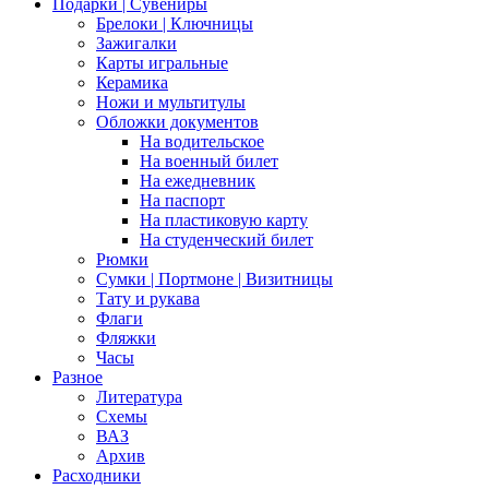
Подарки | Сувениры
Брелоки | Ключницы
Зажигалки
Карты игральные
Керамика
Ножи и мультитулы
Обложки документов
На водительское
На военный билет
На ежедневник
На паспорт
На пластиковую карту
На студенческий билет
Рюмки
Сумки | Портмоне | Визитницы
Тату и рукава
Флаги
Фляжки
Часы
Разное
Литература
Схемы
ВАЗ
Архив
Расходники