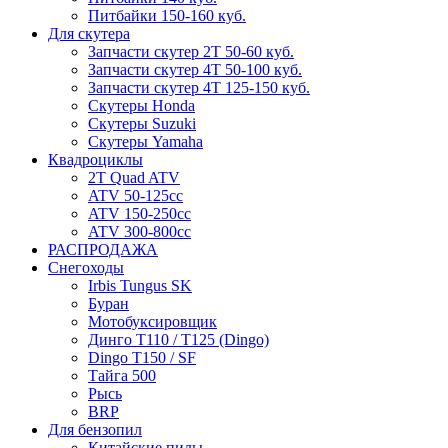
Питбайки 150-160 куб.
Для скутера
Запчасти скутер 2Т 50-60 куб.
Запчасти скутер 4Т 50-100 куб.
Запчасти скутер 4Т 125-150 куб.
Скутеры Honda
Скутеры Suzuki
Скутеры Yamaha
Квадроциклы
2T Quad ATV
ATV 50-125cc
ATV 150-250cc
ATV 300-800cc
РАСПРОДАЖА
Снегоходы
Irbis Tungus SK
Буран
Мотобуксировщик
Динго T110 / T125 (Dingo)
Dingo T150 / SF
Тайга 500
Рысь
BRP
Для бензопил
Китайские пилы