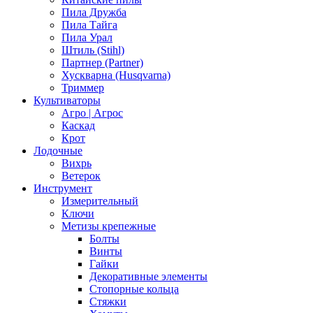
Пила Дружба
Пила Тайга
Пила Урал
Штиль (Stihl)
Партнер (Partner)
Хускварна (Husqvarna)
Триммер
Культиваторы
Агро | Агрос
Каскад
Крот
Лодочные
Вихрь
Ветерок
Инструмент
Измерительный
Ключи
Метизы крепежные
Болты
Винты
Гайки
Декоративные элементы
Стопорные кольца
Стяжки