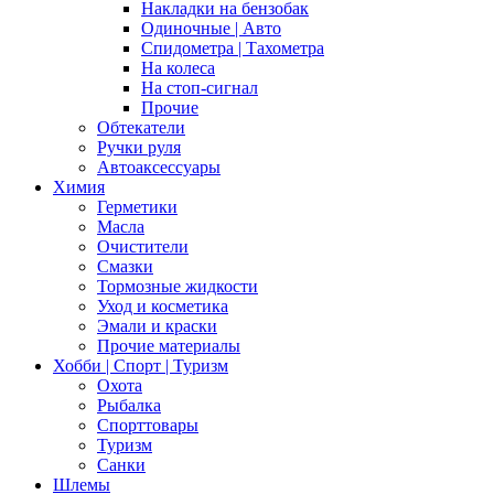
Накладки на бензобак
Одиночные | Авто
Спидометра | Тахометра
На колеса
На стоп-сигнал
Прочие
Обтекатели
Ручки руля
Автоаксессуары
Химия
Герметики
Масла
Очистители
Смазки
Тормозные жидкости
Уход и косметика
Эмали и краски
Прочие материалы
Хобби | Cпорт | Туризм
Охота
Рыбалка
Спорттовары
Туризм
Санки
Шлемы