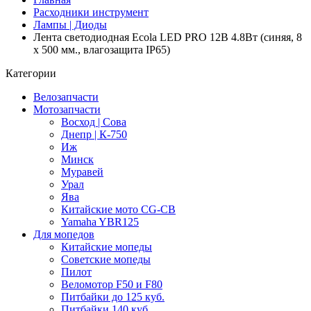
Расходники инструмент
Лампы | Диоды
Лента светодиодная Ecola LED PRO 12В 4.8Вт (синяя, 8
x 500 мм., влагозащита IP65)
Категории
Велозапчасти
Мотозапчасти
Восход | Сова
Днепр | К-750
Иж
Минск
Муравей
Урал
Ява
Китайские мото CG-CB
Yamaha YBR125
Для мопедов
Китайские мопеды
Советские мопеды
Пилот
Веломотор F50 и F80
Питбайки до 125 куб.
Питбайки 140 куб.