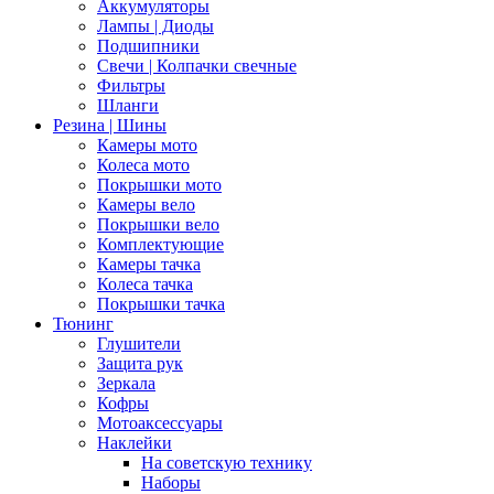
Аккумуляторы
Лампы | Диоды
Подшипники
Свечи | Колпачки свечные
Фильтры
Шланги
Резина | Шины
Камеры мото
Колеса мото
Покрышки мото
Камеры вело
Покрышки вело
Комплектующие
Камеры тачка
Колеса тачка
Покрышки тачка
Тюнинг
Глушители
Защита рук
Зеркала
Кофры
Мотоаксессуары
Наклейки
На советскую технику
Наборы