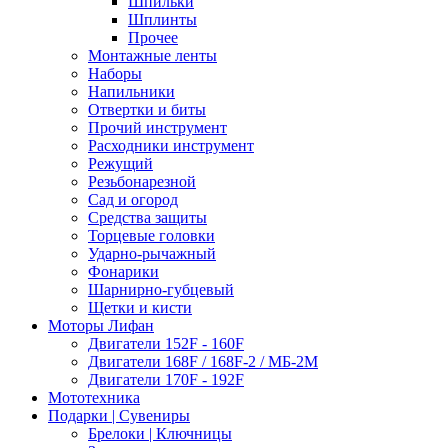
Шпильки
Шплинты
Прочее
Монтажные ленты
Наборы
Напильники
Отвертки и биты
Прочий инструмент
Расходники инструмент
Режущий
Резьбонарезной
Сад и огород
Средства защиты
Торцевые головки
Ударно-рычажный
Фонарики
Шарнирно-губцевый
Щетки и кисти
Моторы Лифан
Двигатели 152F - 160F
Двигатели 168F / 168F-2 / МБ-2М
Двигатели 170F - 192F
Мототехника
Подарки | Сувениры
Брелоки | Ключницы