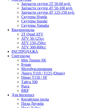
Запчасти скутер 2Т 50-60 куб.
Запчасти скутер 4Т 50-100 куб.
Запчасти скутер 4Т 125-150 куб.
Скутеры Honda
Скутеры Suzuki
Скутеры Yamaha
Квадроциклы
2T Quad ATV
ATV 50-125cc
ATV 150-250cc
ATV 300-800cc
РАСПРОДАЖА
Снегоходы
Irbis Tungus SK
Буран
Мотобуксировщик
Динго T110 / T125 (Dingo)
Dingo T150 / SF
Тайга 500
Рысь
BRP
Для бензопил
Китайские пилы
Пила Дружба
Пила Тайга