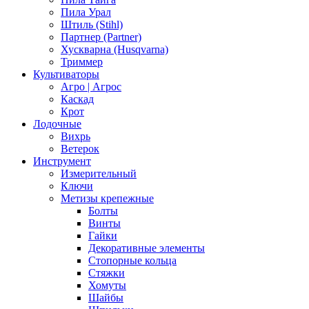
Пила Урал
Штиль (Stihl)
Партнер (Partner)
Хускварна (Husqvarna)
Триммер
Культиваторы
Агро | Агрос
Каскад
Крот
Лодочные
Вихрь
Ветерок
Инструмент
Измерительный
Ключи
Метизы крепежные
Болты
Винты
Гайки
Декоративные элементы
Стопорные кольца
Стяжки
Хомуты
Шайбы