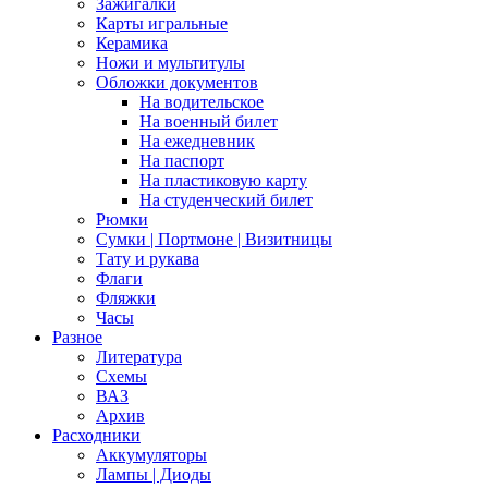
Зажигалки
Карты игральные
Керамика
Ножи и мультитулы
Обложки документов
На водительское
На военный билет
На ежедневник
На паспорт
На пластиковую карту
На студенческий билет
Рюмки
Сумки | Портмоне | Визитницы
Тату и рукава
Флаги
Фляжки
Часы
Разное
Литература
Схемы
ВАЗ
Архив
Расходники
Аккумуляторы
Лампы | Диоды