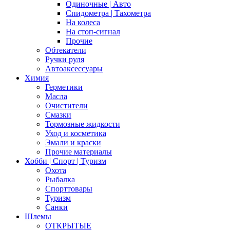
Одиночные | Авто
Спидометра | Тахометра
На колеса
На стоп-сигнал
Прочие
Обтекатели
Ручки руля
Автоаксессуары
Химия
Герметики
Масла
Очистители
Смазки
Тормозные жидкости
Уход и косметика
Эмали и краски
Прочие материалы
Хобби | Cпорт | Туризм
Охота
Рыбалка
Спорттовары
Туризм
Санки
Шлемы
ОТКРЫТЫЕ