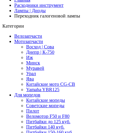
Расходники инструмент
Лампы | Диоды
Переходник галогеновой лампы
Категории
Велозапчасти
Мотозапчасти
Восход | Сова
Днепр | К-750
Иж
Минск
Муравей
Урал
Ява
Китайские мото CG-CB
Yamaha YBR125
Для мопедов
Китайские мопеды
Советские мопеды
Пилот
Веломотор F50 и F80
Питбайки до 125 куб.
Питбайки 140 куб.
Питбайки 150-160 куб.