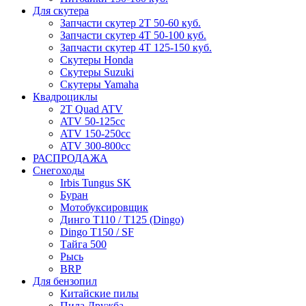
Для скутера
Запчасти скутер 2Т 50-60 куб.
Запчасти скутер 4Т 50-100 куб.
Запчасти скутер 4Т 125-150 куб.
Скутеры Honda
Скутеры Suzuki
Скутеры Yamaha
Квадроциклы
2T Quad ATV
ATV 50-125cc
ATV 150-250cc
ATV 300-800cc
РАСПРОДАЖА
Снегоходы
Irbis Tungus SK
Буран
Мотобуксировщик
Динго T110 / T125 (Dingo)
Dingo T150 / SF
Тайга 500
Рысь
BRP
Для бензопил
Китайские пилы
Пила Дружба