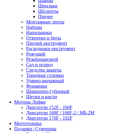
Шайбы
Шпильки
Шплинты
Прочее
Монтажные ленты
Наборы
Напильники
Отвертки и биты
Прочий инструмент
Расходники инструмент
Режущий
Резьбонарезной
Сад и огород
Средства защиты
Торцевые головки
Ударно-рычажный
Фонарики
Шарнирно-губцевый
Щетки и кисти
Моторы Лифан
Двигатели 152F - 160F
Двигатели 168F / 168F-2 / МБ-2М
Двигатели 170F - 192F
Мототехника
Подарки | Сувениры