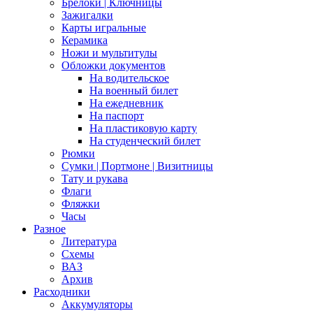
Брелоки | Ключницы
Зажигалки
Карты игральные
Керамика
Ножи и мультитулы
Обложки документов
На водительское
На военный билет
На ежедневник
На паспорт
На пластиковую карту
На студенческий билет
Рюмки
Сумки | Портмоне | Визитницы
Тату и рукава
Флаги
Фляжки
Часы
Разное
Литература
Схемы
ВАЗ
Архив
Расходники
Аккумуляторы