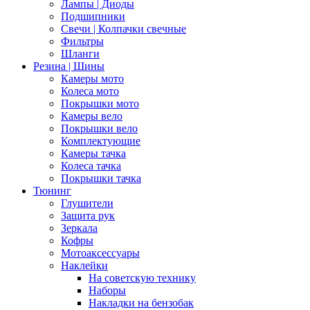
Лампы | Диоды
Подшипники
Свечи | Колпачки свечные
Фильтры
Шланги
Резина | Шины
Камеры мото
Колеса мото
Покрышки мото
Камеры вело
Покрышки вело
Комплектующие
Камеры тачка
Колеса тачка
Покрышки тачка
Тюнинг
Глушители
Защита рук
Зеркала
Кофры
Мотоаксессуары
Наклейки
На советскую технику
Наборы
Накладки на бензобак