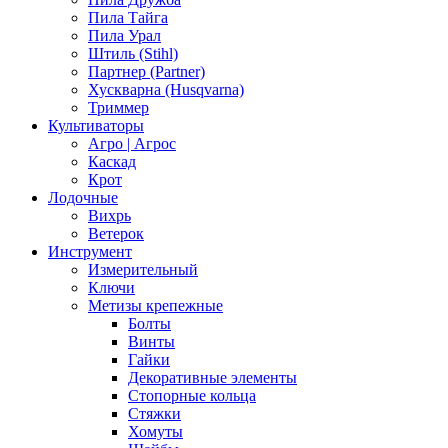
Пила Тайга
Пила Урал
Штиль (Stihl)
Партнер (Partner)
Хускварна (Husqvarna)
Триммер
Культиваторы
Агро | Агрос
Каскад
Крот
Лодочные
Вихрь
Ветерок
Инструмент
Измерительный
Ключи
Метизы крепежные
Болты
Винты
Гайки
Декоративные элементы
Стопорные кольца
Стяжки
Хомуты