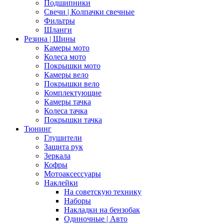
Подшипники
Свечи | Колпачки свечные
Фильтры
Шланги
Резина | Шины
Камеры мото
Колеса мото
Покрышки мото
Камеры вело
Покрышки вело
Комплектующие
Камеры тачка
Колеса тачка
Покрышки тачка
Тюнинг
Глушители
Защита рук
Зеркала
Кофры
Мотоаксессуары
Наклейки
На советскую технику
Наборы
Накладки на бензобак
Одиночные | Авто