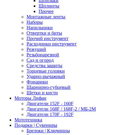
Шпильки
Шплинты
Прочее
Монтажные ленты
Наборы
Напильники
Отвертки и биты
Прочий инструмент
Расходники инструмент
Режущий
Резьбонарезной
Сад и огород
Средства защиты
Торцевые головки
Ударно-рычажный
Фонарики
Шарнирно-губцевый
Щетки и кисти
Моторы Лифан
Двигатели 152F - 160F
Двигатели 168F / 168F-2 / МБ-2М
Двигатели 170F - 192F
Мототехника
Подарки | Сувениры
Брелоки | Ключницы