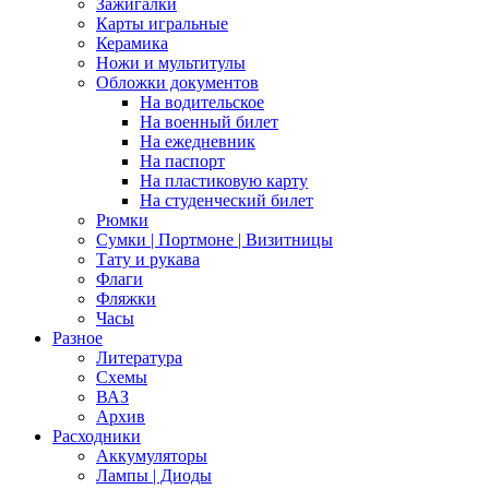
Зажигалки
Карты игральные
Керамика
Ножи и мультитулы
Обложки документов
На водительское
На военный билет
На ежедневник
На паспорт
На пластиковую карту
На студенческий билет
Рюмки
Сумки | Портмоне | Визитницы
Тату и рукава
Флаги
Фляжки
Часы
Разное
Литература
Схемы
ВАЗ
Архив
Расходники
Аккумуляторы
Лампы | Диоды