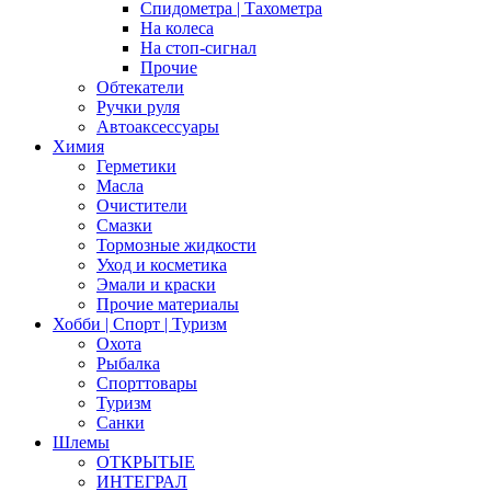
Спидометра | Тахометра
На колеса
На стоп-сигнал
Прочие
Обтекатели
Ручки руля
Автоаксессуары
Химия
Герметики
Масла
Очистители
Смазки
Тормозные жидкости
Уход и косметика
Эмали и краски
Прочие материалы
Хобби | Cпорт | Туризм
Охота
Рыбалка
Спорттовары
Туризм
Санки
Шлемы
ОТКРЫТЫЕ
ИНТЕГРАЛ