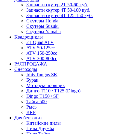
Запчасти скутер 2Т 50-60 куб.
Запчасти скутер 4Т 50-100 куб.
Запчасти скутер 4Т 125-150 куб.
Скутеры Honda
Скутеры Suzuki
Скутеры Yamaha
Квадроциклы
2T Quad ATV
ATV 50-125cc
ATV 150-250cc
ATV 300-800cc
РАСПРОДАЖА
Снегоходы
Irbis Tungus SK
Буран
Мотобуксировщик
Динго T110 / T125 (Dingo)
Dingo T150 / SF
Тайга 500
Рысь
BRP
Для бензопил
Китайские пилы
Пила Дружба
Пила Тайга