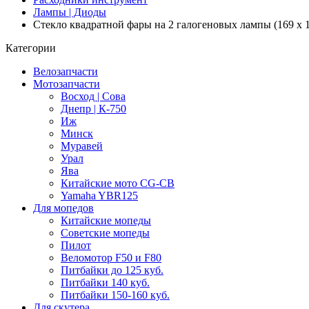
Лампы | Диоды
Стекло квадратной фары на 2 галогеновых лампы (169 x 1
Категории
Велозапчасти
Мотозапчасти
Восход | Сова
Днепр | К-750
Иж
Минск
Муравей
Урал
Ява
Китайские мото CG-CB
Yamaha YBR125
Для мопедов
Китайские мопеды
Советские мопеды
Пилот
Веломотор F50 и F80
Питбайки до 125 куб.
Питбайки 140 куб.
Питбайки 150-160 куб.
Для скутера