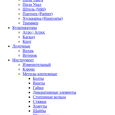
Пила Урал
Штиль (Stihl)
Партнер (Partner)
Хускварна (Husqvarna)
Триммер
Культиваторы
Агро | Агрос
Каскад
Крот
Лодочные
Вихрь
Ветерок
Инструмент
Измерительный
Ключи
Метизы крепежные
Болты
Винты
Гайки
Декоративные элементы
Стопорные кольца
Стяжки
Хомуты
Шайбы