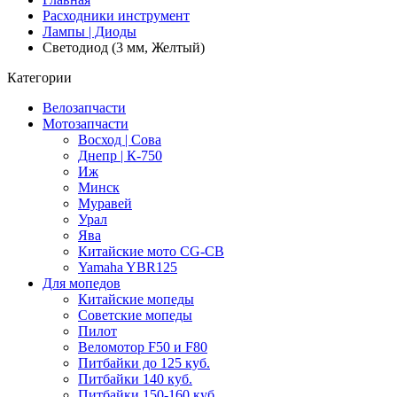
Расходники инструмент
Лампы | Диоды
Светодиод (3 мм, Желтый)
Категории
Велозапчасти
Мотозапчасти
Восход | Сова
Днепр | К-750
Иж
Минск
Муравей
Урал
Ява
Китайские мото CG-CB
Yamaha YBR125
Для мопедов
Китайские мопеды
Советские мопеды
Пилот
Веломотор F50 и F80
Питбайки до 125 куб.
Питбайки 140 куб.
Питбайки 150-160 куб.