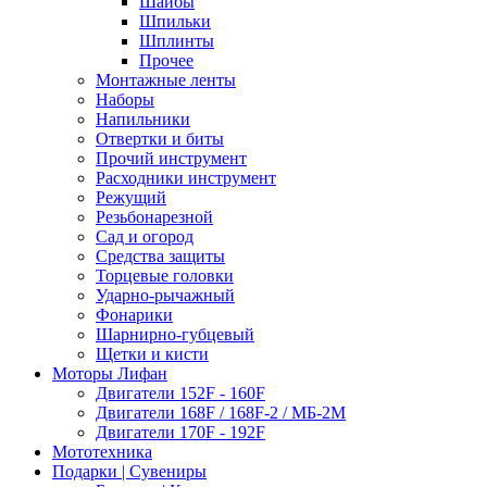
Шайбы
Шпильки
Шплинты
Прочее
Монтажные ленты
Наборы
Напильники
Отвертки и биты
Прочий инструмент
Расходники инструмент
Режущий
Резьбонарезной
Сад и огород
Средства защиты
Торцевые головки
Ударно-рычажный
Фонарики
Шарнирно-губцевый
Щетки и кисти
Моторы Лифан
Двигатели 152F - 160F
Двигатели 168F / 168F-2 / МБ-2М
Двигатели 170F - 192F
Мототехника
Подарки | Сувениры