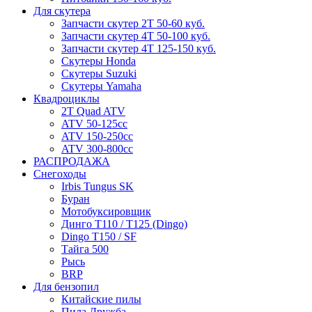
Для скутера
Запчасти скутер 2Т 50-60 куб.
Запчасти скутер 4Т 50-100 куб.
Запчасти скутер 4Т 125-150 куб.
Скутеры Honda
Скутеры Suzuki
Скутеры Yamaha
Квадроциклы
2T Quad ATV
ATV 50-125cc
ATV 150-250cc
ATV 300-800cc
РАСПРОДАЖА
Снегоходы
Irbis Tungus SK
Буран
Мотобуксировщик
Динго T110 / T125 (Dingo)
Dingo T150 / SF
Тайга 500
Рысь
BRP
Для бензопил
Китайские пилы
Пила Дружба