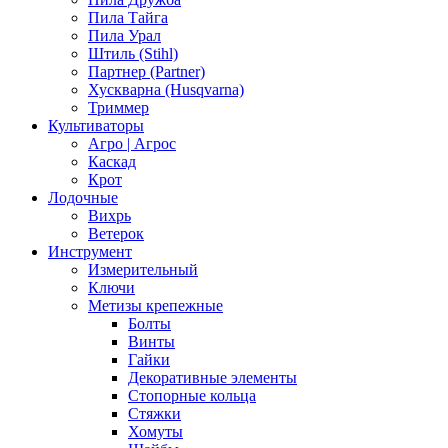
Пила Тайга
Пила Урал
Штиль (Stihl)
Партнер (Partner)
Хускварна (Husqvarna)
Триммер
Культиваторы
Агро | Агрос
Каскад
Крот
Лодочные
Вихрь
Ветерок
Инструмент
Измерительный
Ключи
Метизы крепежные
Болты
Винты
Гайки
Декоративные элементы
Стопорные кольца
Стяжки
Хомуты