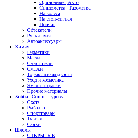
Одиночные | Авто
Спидометра | Тахометра
На колеса
На стоп-сигнал
Прочие
Обтекатели
Ручки руля
Автоаксессуары
Химия
Герметики
Масла
Очистители
Смазки
Тормозные жидкости
Уход и косметика
Эмали и краски
Прочие материалы
Хобби | Cпорт | Туризм
Охота
Рыбалка
Спорттовары
Туризм
Санки
Шлемы
ОТКРЫТЫЕ