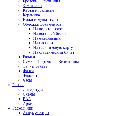
Брелоки | Ключницы
Зажигалки
Карты игральные
Керамика
Ножи и мультитулы
Обложки документов
На водительское
На военный билет
На ежедневник
На паспорт
На пластиковую карту
На студенческий билет
Рюмки
Сумки | Портмоне | Визитницы
Тату и рукава
Флаги
Фляжки
Часы
Разное
Литература
Схемы
ВАЗ
Архив
Расходники
Аккумуляторы