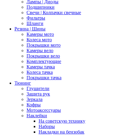
Лампы | Диоды
Подшипники
Свечи | Колпачки свечные
Фильтры
Шланги
Резина | Шины
Камеры мото
Колеса мото
Покрышки мото
Камеры вело
Покрышки вело
Комплектующие
Камеры тачка
Колеса тачка
Покрышки тачка
Тюнинг
Глушители
Защита рук
Зеркала
Кофры
Мотоаксессуары
Наклейки
На советскую технику
Наборы
Накладки на бензобак