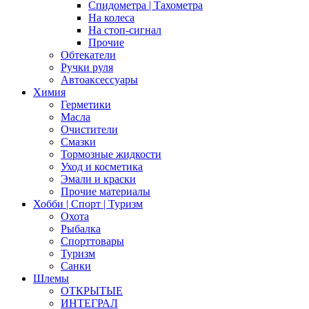
Спидометра | Тахометра
На колеса
На стоп-сигнал
Прочие
Обтекатели
Ручки руля
Автоаксессуары
Химия
Герметики
Масла
Очистители
Смазки
Тормозные жидкости
Уход и косметика
Эмали и краски
Прочие материалы
Хобби | Cпорт | Туризм
Охота
Рыбалка
Спорттовары
Туризм
Санки
Шлемы
ОТКРЫТЫЕ
ИНТЕГРАЛ