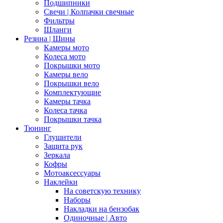
Подшипники
Свечи | Колпачки свечные
Фильтры
Шланги
Резина | Шины
Камеры мото
Колеса мото
Покрышки мото
Камеры вело
Покрышки вело
Комплектующие
Камеры тачка
Колеса тачка
Покрышки тачка
Тюнинг
Глушители
Защита рук
Зеркала
Кофры
Мотоаксессуары
Наклейки
На советскую технику
Наборы
Накладки на бензобак
Одиночные | Авто