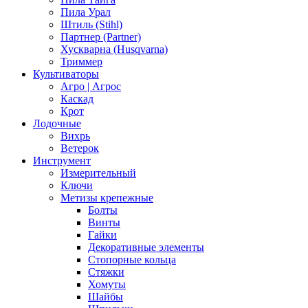
Пила Урал
Штиль (Stihl)
Партнер (Partner)
Хускварна (Husqvarna)
Триммер
Культиваторы
Агро | Агрос
Каскад
Крот
Лодочные
Вихрь
Ветерок
Инструмент
Измерительный
Ключи
Метизы крепежные
Болты
Винты
Гайки
Декоративные элементы
Стопорные кольца
Стяжки
Хомуты
Шайбы