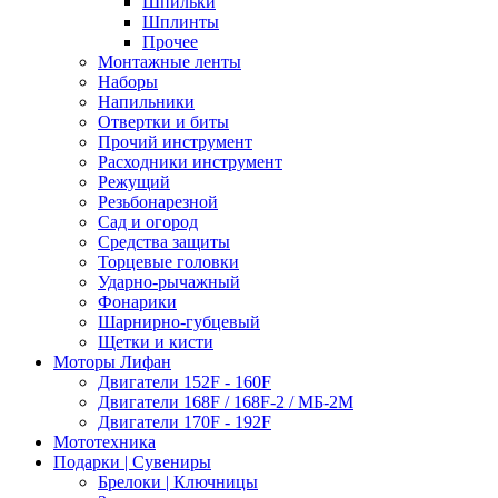
Шпильки
Шплинты
Прочее
Монтажные ленты
Наборы
Напильники
Отвертки и биты
Прочий инструмент
Расходники инструмент
Режущий
Резьбонарезной
Сад и огород
Средства защиты
Торцевые головки
Ударно-рычажный
Фонарики
Шарнирно-губцевый
Щетки и кисти
Моторы Лифан
Двигатели 152F - 160F
Двигатели 168F / 168F-2 / МБ-2М
Двигатели 170F - 192F
Мототехника
Подарки | Сувениры
Брелоки | Ключницы