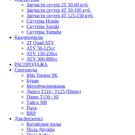
Запчасти скутер 2Т 50-60 куб.
Запчасти скутер 4Т 50-100 куб.
Запчасти скутер 4Т 125-150 куб.
Скутеры Honda
Скутеры Suzuki
Скутеры Yamaha
Квадроциклы
2T Quad ATV
ATV 50-125cc
ATV 150-250cc
ATV 300-800cc
РАСПРОДАЖА
Снегоходы
Irbis Tungus SK
Буран
Мотобуксировщик
Динго T110 / T125 (Dingo)
Dingo T150 / SF
Тайга 500
Рысь
BRP
Для бензопил
Китайские пилы
Пила Дружба
Пила Тайга