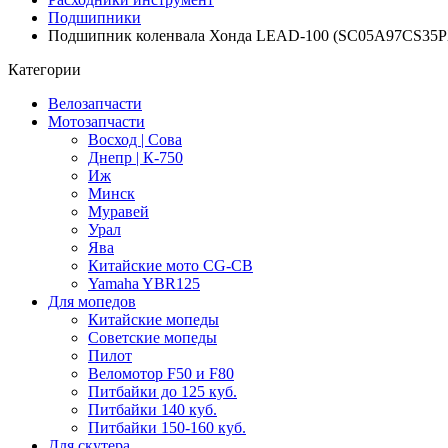
Подшипники
Подшипник коленвала Хонда LEAD-100 (SC05А97CS35PX1
Категории
Велозапчасти
Мотозапчасти
Восход | Сова
Днепр | К-750
Иж
Минск
Муравей
Урал
Ява
Китайские мото CG-CB
Yamaha YBR125
Для мопедов
Китайские мопеды
Советские мопеды
Пилот
Веломотор F50 и F80
Питбайки до 125 куб.
Питбайки 140 куб.
Питбайки 150-160 куб.
Для скутера