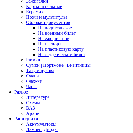
Зажигалки
Карты игральные
Керамика
Ножи и мультитулы
Обложки документов
На водительское
На военный билет
На ежедневник
На паспорт
На пластиковую карту
На студенческий билет
Рюмки
Сумки | Портмоне | Визитницы
Тату и рукава
Флаги
Фляжки
Часы
Разное
Литература
Схемы
ВАЗ
Архив
Расходники
Аккумуляторы
Лампы | Диоды