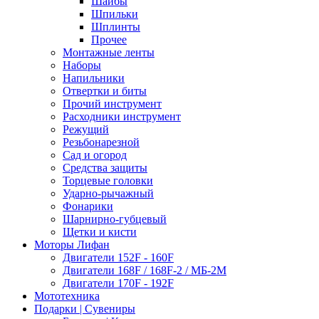
Шайбы
Шпильки
Шплинты
Прочее
Монтажные ленты
Наборы
Напильники
Отвертки и биты
Прочий инструмент
Расходники инструмент
Режущий
Резьбонарезной
Сад и огород
Средства защиты
Торцевые головки
Ударно-рычажный
Фонарики
Шарнирно-губцевый
Щетки и кисти
Моторы Лифан
Двигатели 152F - 160F
Двигатели 168F / 168F-2 / МБ-2М
Двигатели 170F - 192F
Мототехника
Подарки | Сувениры