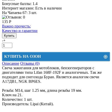
Бонусные баллы:
1.4
Интернет магазин:
Есть в наличии
На Чапаева 67: 3 шт.
135 Р
Важно прочесть:
Качество и гарантии
-
+
⊕
КУПИТЬ НА ОЗОН
Описание
Отзывы (0)
Цена на Озон включает доставку, упаковку и комиссии маркетплейса
Свеча зажигания для мотоблоков, бензогенераторов с
двигателями типа Lifan 168F-192F и аналогичных. Так же
Этот товар можно приобрести на Озон. Для перехода в маркетплейс
подходит для снегохода Буран. Является аналогом свечи
перейдите по ссылке ниже.
А17ДВ1, NGK BP6ES.
КУПИТЬ НА ОЗОН
Резьба: М14, шаг 1.25 мм, длина резьбы 19 мм.
Ключ на 21.
Количество: 1 шт.
Производитель: Lipai (Китай).