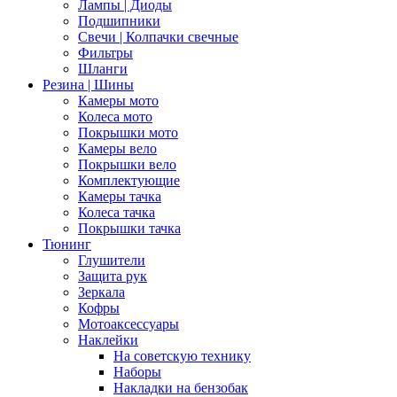
Лампы | Диоды
Подшипники
Свечи | Колпачки свечные
Фильтры
Шланги
Резина | Шины
Камеры мото
Колеса мото
Покрышки мото
Камеры вело
Покрышки вело
Комплектующие
Камеры тачка
Колеса тачка
Покрышки тачка
Тюнинг
Глушители
Защита рук
Зеркала
Кофры
Мотоаксессуары
Наклейки
На советскую технику
Наборы
Накладки на бензобак