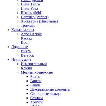
Пила Тайга
Пила Урал
Штиль (Stihl)
Партнер (Partner)
Хускварна (Husqvarna)
Триммер
Культиваторы
Агро | Агрос
Каскад
Крот
Лодочные
Вихрь
Ветерок
Инструмент
Измерительный
Ключи
Метизы крепежные
Болты
Винты
Гайки
Декоративные элементы
Стопорные кольца
Стяжки
Хомуты