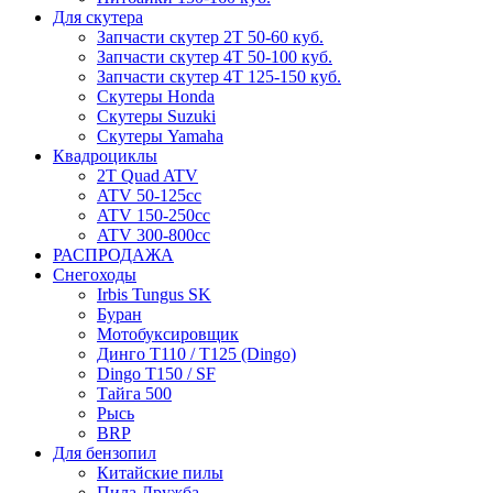
Для скутера
Запчасти скутер 2Т 50-60 куб.
Запчасти скутер 4Т 50-100 куб.
Запчасти скутер 4Т 125-150 куб.
Скутеры Honda
Скутеры Suzuki
Скутеры Yamaha
Квадроциклы
2T Quad ATV
ATV 50-125cc
ATV 150-250cc
ATV 300-800cc
РАСПРОДАЖА
Снегоходы
Irbis Tungus SK
Буран
Мотобуксировщик
Динго T110 / T125 (Dingo)
Dingo T150 / SF
Тайга 500
Рысь
BRP
Для бензопил
Китайские пилы
Пила Дружба