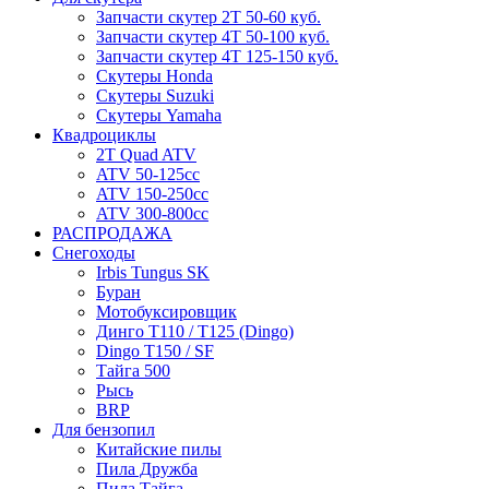
Запчасти скутер 2Т 50-60 куб.
Запчасти скутер 4Т 50-100 куб.
Запчасти скутер 4Т 125-150 куб.
Скутеры Honda
Скутеры Suzuki
Скутеры Yamaha
Квадроциклы
2T Quad ATV
ATV 50-125cc
ATV 150-250cc
ATV 300-800cc
РАСПРОДАЖА
Снегоходы
Irbis Tungus SK
Буран
Мотобуксировщик
Динго T110 / T125 (Dingo)
Dingo T150 / SF
Тайга 500
Рысь
BRP
Для бензопил
Китайские пилы
Пила Дружба
Пила Тайга