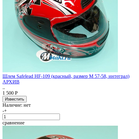
Шлем Safelead HF-109 (красный, размер M 57-58, интеграл)
АРХИВ
..
1 500 Р
Наличие:
нет
-
+
сравнение