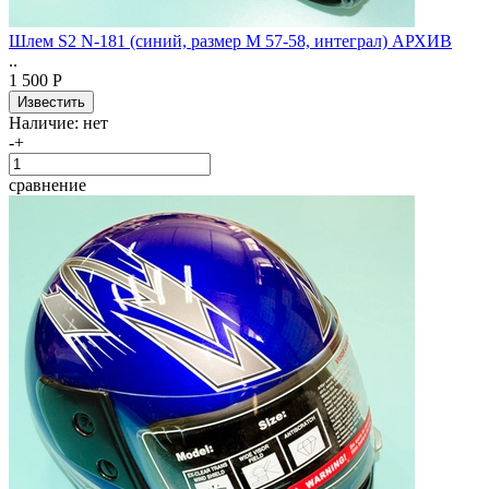
Шлем S2 N-181 (синий, размер M 57-58, интеграл) АРХИВ
..
1 500 Р
Наличие:
нет
-
+
сравнение