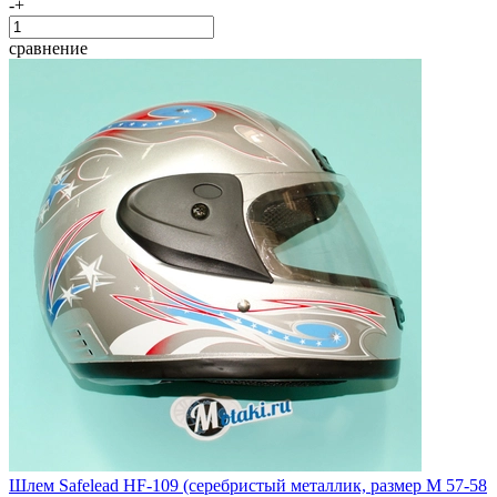
-
+
сравнение
Шлем Safelead HF-109 (серебристый металлик, размер M 57-58