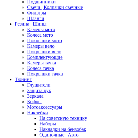
Подшипники
Свечи | Колпачки свечные
Фильтры
Шланги
Резина | Шины
Камеры мото
Колеса мото
Покрышки мото
Камеры вело
Покрышки вело
Комплектующие
Камеры тачка
Колеса тачка
Покрышки тачка
Тюнинг
Глушители
Защита рук
Зеркала
Кофры
Мотоаксессуары
Наклейки
На советскую технику
Наборы
Накладки на бензобак
Одиночные | Авто