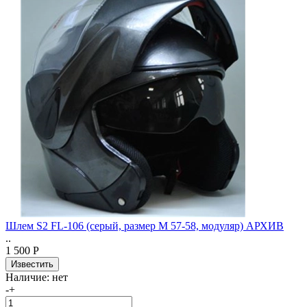
Шлем S2 FL-106 (серый, размер M 57-58, модуляр) АРХИВ
..
1 500 Р
Наличие:
нет
-
+