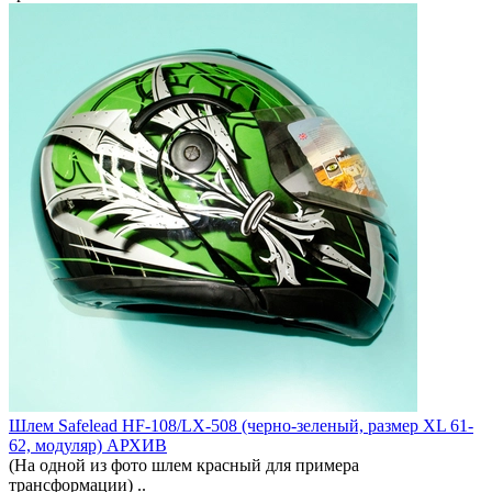
Шлем Safelead HF-108/LX-508 (черно-зеленый, размер XL 61-
62, модуляр) АРХИВ
(На одной из фото шлем красный для примера
трансформации) ..