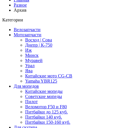
Разное
Архив
Категории
Велозапчасти
Мотозапчасти
Восход | Сова
Днепр | К-750
Иж
Минск
Муравей
Урал
Ява
Китайские мото CG-CB
Yamaha YBR125
Для мопедов
Китайские мопеды
Советские мопеды
Пилот
Веломотор F50 и F80
Питбайки до 125 куб.
Питбайки 140 куб.
Питбайки 150-160 куб.
Для скутера