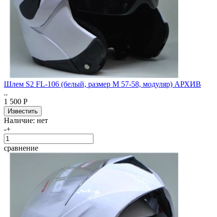
Шлем S2 FL-106 (белый, размер M 57-58, модуляр) АРХИВ
..
1 500 Р
Наличие:
нет
-
+
сравнение