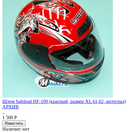
Шлем Safelead HF-109 (красный, размер XL 61-62, интеграл)
АРХИВ
..
1 500 Р
Наличие:
нет