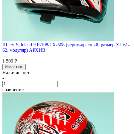
Шлем Safelead HF-108/LX-508 (черно-красный, размер XL 61-
62, модуляр) АРХИВ
..
1 500 Р
Наличие:
нет
-
+
сравнение