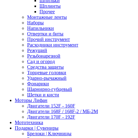
Шпильки
Шплинты
Прочее
Монтажные ленты
Наборы
Напильники
Отвертки и биты
Прочий инструмент
Расходники инструмент
Режущий
Резьбонарезной
Сад и огород
Средства защиты
Торцевые головки
Ударно-рычажный
Фонарики
Шарнирно-губцевый
Щетки и кисти
Моторы Лифан
Двигатели 152F - 160F
Двигатели 168F / 168F-2 / МБ-2М
Двигатели 170F - 192F
Мототехника
Подарки | Сувениры
Брелоки | Ключницы