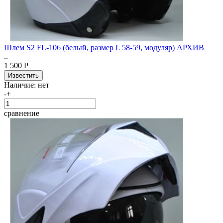
Шлем S2 FL-106 (белый, размер L 58-59, модуляр) АРХИВ
..
1 500 Р
Наличие:
нет
-
+
сравнение