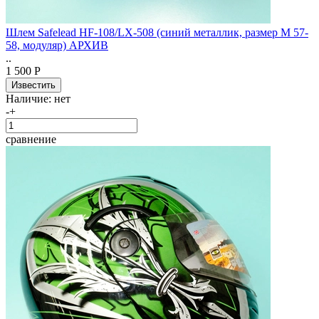
Шлем Safelead HF-108/LX-508 (синий металлик, размер M 57-
58, модуляр) АРХИВ
..
1 500 Р
Наличие:
нет
-
+
сравнение