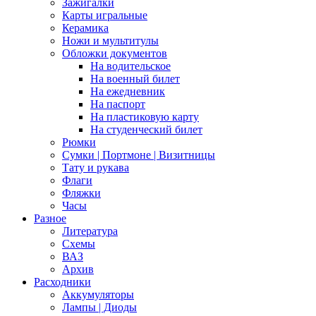
Зажигалки
Карты игральные
Керамика
Ножи и мультитулы
Обложки документов
На водительское
На военный билет
На ежедневник
На паспорт
На пластиковую карту
На студенческий билет
Рюмки
Сумки | Портмоне | Визитницы
Тату и рукава
Флаги
Фляжки
Часы
Разное
Литература
Схемы
ВАЗ
Архив
Расходники
Аккумуляторы
Лампы | Диоды