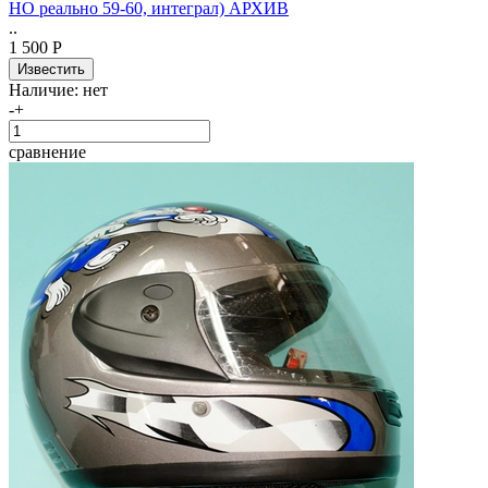
НО реально 59-60, интеграл) АРХИВ
..
1 500 Р
Наличие:
нет
-
+
сравнение