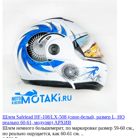
Шлем Safelead HF-108/LX-508 (сине-белый, размер L, НО
реально 60-61, модуляр) АРХИВ
Шлем немного большемерит, по маркировке размер 59-60 см.,
но реально ощущается, как 60-61 см. ..