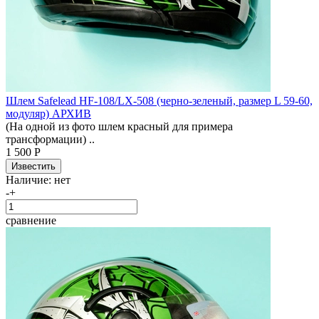
Шлем Safelead HF-108/LX-508 (черно-зеленый, размер L 59-60,
модуляр) АРХИВ
(На одной из фото шлем красный для примера
трансформации) ..
1 500 Р
Наличие:
нет
-
+
сравнение