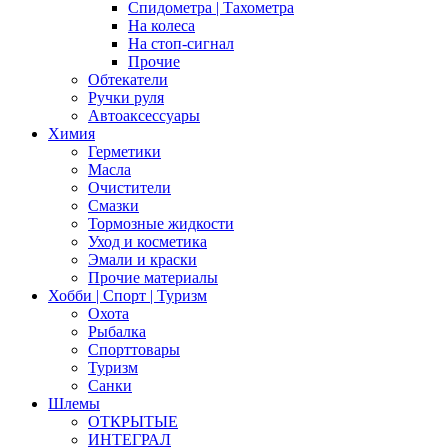
Спидометра | Тахометра
На колеса
На стоп-сигнал
Прочие
Обтекатели
Ручки руля
Автоаксессуары
Химия
Герметики
Масла
Очистители
Смазки
Тормозные жидкости
Уход и косметика
Эмали и краски
Прочие материалы
Хобби | Cпорт | Туризм
Охота
Рыбалка
Спорттовары
Туризм
Санки
Шлемы
ОТКРЫТЫЕ
ИНТЕГРАЛ