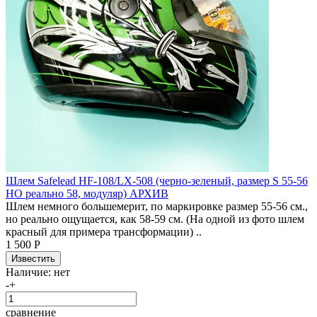
Шлем Safelead HF-108/LX-508 (черно-зеленый, размер S 55-56
НО реально 58, модуляр) АРХИВ
Шлем немного большемерит, по маркировке размер 55-56 см.,
но реально ощущается, как 58-59 см. (На одной из фото шлем
красный для примера трансформации) ..
1 500 Р
Наличие:
нет
-
+
сравнение