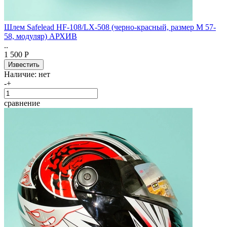
Шлем Safelead HF-108/LX-508 (черно-красный, размер M 57-
58, модуляр) АРХИВ
..
1 500 Р
Наличие:
нет
-
+
сравнение