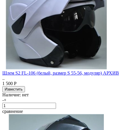
Шлем S2 FL-106 (белый, размер S 55-56, модуляр) АРХИВ
..
1 500 Р
Наличие:
нет
-
+
сравнение