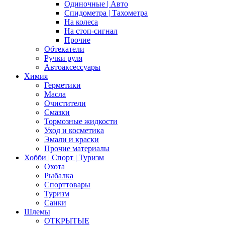
Одиночные | Авто
Спидометра | Тахометра
На колеса
На стоп-сигнал
Прочие
Обтекатели
Ручки руля
Автоаксессуары
Химия
Герметики
Масла
Очистители
Смазки
Тормозные жидкости
Уход и косметика
Эмали и краски
Прочие материалы
Хобби | Cпорт | Туризм
Охота
Рыбалка
Спорттовары
Туризм
Санки
Шлемы
ОТКРЫТЫЕ