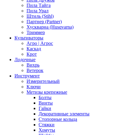
Пила Тайга
Пила Урал
Штиль (Stihl)
Партнер (Partner)
Хускварна (Husqvarna)
Триммер
Культиваторы
Агро | Агрос
Каскад
Крот
Лодочные
Вихрь
Ветерок
Инструмент
Измерительный
Ключи
Метизы крепежные
Болты
Винты
Гайки
Декоративные элементы
Стопорные кольца
Стяжки
Хомуты