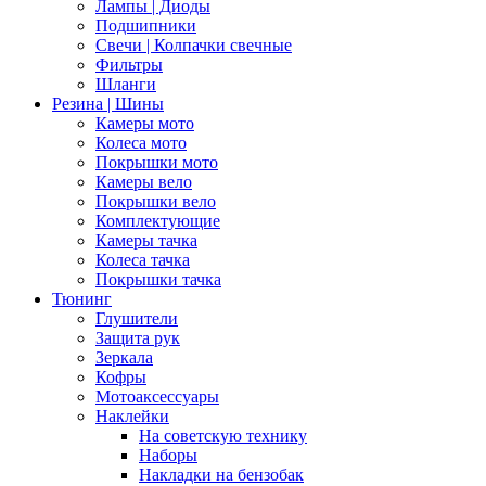
Лампы | Диоды
Подшипники
Свечи | Колпачки свечные
Фильтры
Шланги
Резина | Шины
Камеры мото
Колеса мото
Покрышки мото
Камеры вело
Покрышки вело
Комплектующие
Камеры тачка
Колеса тачка
Покрышки тачка
Тюнинг
Глушители
Защита рук
Зеркала
Кофры
Мотоаксессуары
Наклейки
На советскую технику
Наборы
Накладки на бензобак