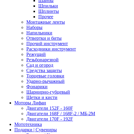
Шайбы
Шпильки
Шплинты
Прочее
Монтажные ленты
Наборы
Напильники
Отвертки и биты
Прочий инструмент
Расходники инструмент
Режущий
Резьбонарезной
Сад и огород
Средства защиты
Торцевые головки
Ударно-рычажный
Фонарики
Шарнирно-губцевый
Щетки и кисти
Моторы Лифан
Двигатели 152F - 160F
Двигатели 168F / 168F-2 / МБ-2М
Двигатели 170F - 192F
Мототехника
Подарки | Сувениры