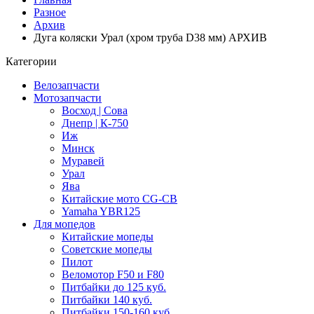
Разное
Архив
Дуга коляски Урал (хром труба D38 мм) АРХИВ
Категории
Велозапчасти
Мотозапчасти
Восход | Сова
Днепр | К-750
Иж
Минск
Муравей
Урал
Ява
Китайские мото CG-CB
Yamaha YBR125
Для мопедов
Китайские мопеды
Советские мопеды
Пилот
Веломотор F50 и F80
Питбайки до 125 куб.
Питбайки 140 куб.
Питбайки 150-160 куб.