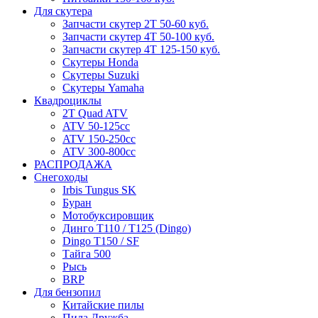
Для скутера
Запчасти скутер 2Т 50-60 куб.
Запчасти скутер 4Т 50-100 куб.
Запчасти скутер 4Т 125-150 куб.
Скутеры Honda
Скутеры Suzuki
Скутеры Yamaha
Квадроциклы
2T Quad ATV
ATV 50-125cc
ATV 150-250cc
ATV 300-800cc
РАСПРОДАЖА
Снегоходы
Irbis Tungus SK
Буран
Мотобуксировщик
Динго T110 / T125 (Dingo)
Dingo T150 / SF
Тайга 500
Рысь
BRP
Для бензопил
Китайские пилы
Пила Дружба