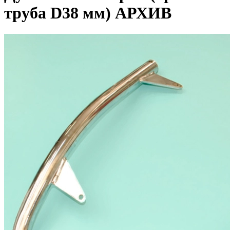
труба D38 мм) АРХИВ