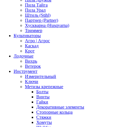
Пила Тайга
Пила Урал
Штиль (Stihl)
Партнер (Partner)
Хускварна (Husqvarna)
Триммер
Культиваторы
Агро | Агрос
Каскад
Крот
Лодочные
Вихрь
Ветерок
Инструмент
Измерительный
Ключи
Метизы крепежные
Болты
Винты
Гайки
Декоративные элементы
Стопорные кольца
Стяжки
Хомуты