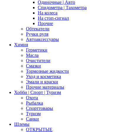
Одиночные | Авто
Спидометра | Тахометра
На колеса
На стоп-сигнал
Прочие
Обтекатели
Ручки руля
Автоаксессуары
Химия
Герметики
Масла
Очистители
Смазки
Тормозные жидкости
Уход и косметика
Эмали и краски
Прочие материалы
Хобби | Cпорт | Туризм
Охота
Рыбалка
Спорттовары
Туризм
Санки
Шлемы
ОТКРЫТЫЕ