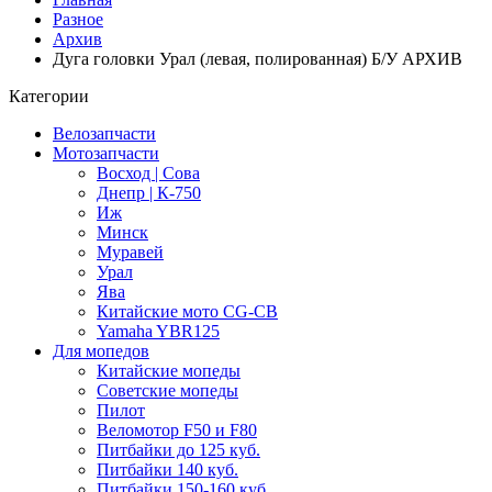
Разное
Архив
Дуга головки Урал (левая, полированная) Б/У АРХИВ
Категории
Велозапчасти
Мотозапчасти
Восход | Сова
Днепр | К-750
Иж
Минск
Муравей
Урал
Ява
Китайские мото CG-CB
Yamaha YBR125
Для мопедов
Китайские мопеды
Советские мопеды
Пилот
Веломотор F50 и F80
Питбайки до 125 куб.
Питбайки 140 куб.
Питбайки 150-160 куб.