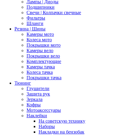
Лампы | Диоды
Подшипники
Свечи | Колпачки свечные
Фильтры
Шланги
Резина | Шины
Камеры мото
Колеса мото
Покрышки мото
Камеры вело
Покрышки вело
Комплектующие
Камеры тачка
Колеса тачка
Покрышки тачка
Тюнинг
Глушители
Защита рук
Зеркала
Кофры
Мотоаксессуары
Наклейки
На советскую технику
Наборы
Накладки на бензобак