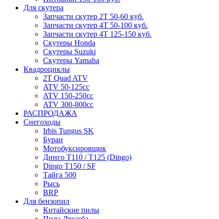
Для скутера
Запчасти скутер 2Т 50-60 куб.
Запчасти скутер 4Т 50-100 куб.
Запчасти скутер 4Т 125-150 куб.
Скутеры Honda
Скутеры Suzuki
Скутеры Yamaha
Квадроциклы
2T Quad ATV
ATV 50-125cc
ATV 150-250cc
ATV 300-800cc
РАСПРОДАЖА
Снегоходы
Irbis Tungus SK
Буран
Мотобуксировщик
Динго T110 / T125 (Dingo)
Dingo T150 / SF
Тайга 500
Рысь
BRP
Для бензопил
Китайские пилы
Пила Дружба