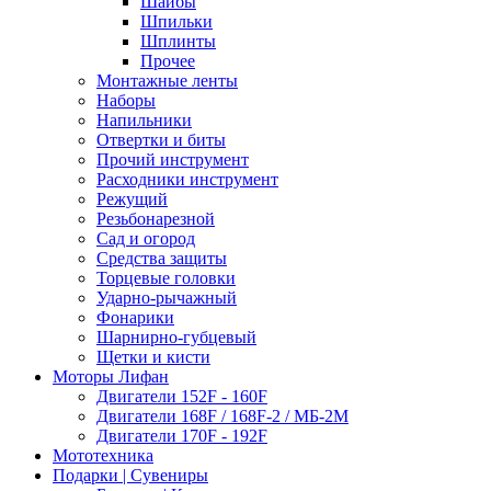
Шайбы
Шпильки
Шплинты
Прочее
Монтажные ленты
Наборы
Напильники
Отвертки и биты
Прочий инструмент
Расходники инструмент
Режущий
Резьбонарезной
Сад и огород
Средства защиты
Торцевые головки
Ударно-рычажный
Фонарики
Шарнирно-губцевый
Щетки и кисти
Моторы Лифан
Двигатели 152F - 160F
Двигатели 168F / 168F-2 / МБ-2М
Двигатели 170F - 192F
Мототехника
Подарки | Сувениры