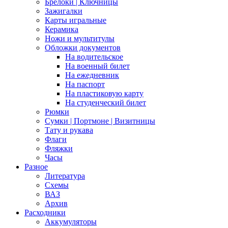
Брелоки | Ключницы
Зажигалки
Карты игральные
Керамика
Ножи и мультитулы
Обложки документов
На водительское
На военный билет
На ежедневник
На паспорт
На пластиковую карту
На студенческий билет
Рюмки
Сумки | Портмоне | Визитницы
Тату и рукава
Флаги
Фляжки
Часы
Разное
Литература
Схемы
ВАЗ
Архив
Расходники
Аккумуляторы