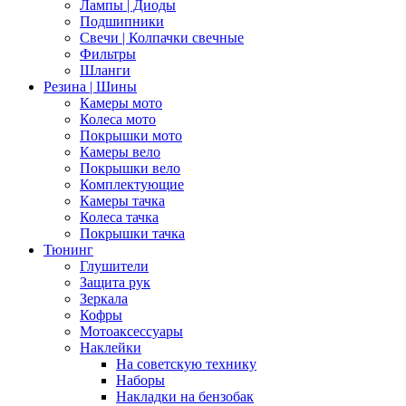
Лампы | Диоды
Подшипники
Свечи | Колпачки свечные
Фильтры
Шланги
Резина | Шины
Камеры мото
Колеса мото
Покрышки мото
Камеры вело
Покрышки вело
Комплектующие
Камеры тачка
Колеса тачка
Покрышки тачка
Тюнинг
Глушители
Защита рук
Зеркала
Кофры
Мотоаксессуары
Наклейки
На советскую технику
Наборы
Накладки на бензобак