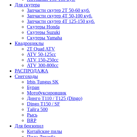
Для скутера
Запчасти скутер 2Т 50-60 куб.
Запчасти скутер 4Т 50-100 куб.
Запчасти скутер 4Т 125-150 куб.
Скутеры Honda
Скутеры Suzuki
Скутеры Yamaha
Квадроциклы
2T Quad ATV
ATV 50-125cc
ATV 150-250cc
ATV 300-800cc
РАСПРОДАЖА
Снегоходы
Irbis Tungus SK
Буран
Мотобуксировщик
Динго T110 / T125 (Dingo)
Dingo T150 / SF
Тайга 500
Рысь
BRP
Для бензопил
Китайские пилы
Пила Дружба