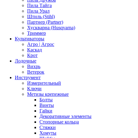
Пила Тайга
Пила Урал
Штиль (Stihl)
Партнер (Partner)
Хускварна (Husqvarna)
Триммер
Культиваторы
Агро | Агрос
Каскад
Крот
Лодочные
Вихрь
Ветерок
Инструмент
Измерительный
Ключи
Метизы крепежные
Болты
Винты
Гайки
Декоративные элементы
Стопорные кольца
Стяжки
Хомуты