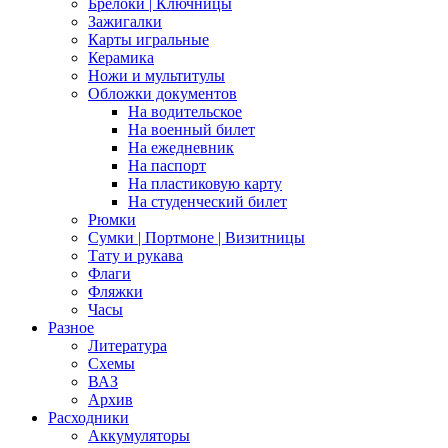
Брелоки | Ключницы
Зажигалки
Карты игральные
Керамика
Ножи и мультитулы
Обложки документов
На водительское
На военный билет
На ежедневник
На паспорт
На пластиковую карту
На студенческий билет
Рюмки
Сумки | Портмоне | Визитницы
Тату и рукава
Флаги
Фляжки
Часы
Разное
Литература
Схемы
ВАЗ
Архив
Расходники
Аккумуляторы