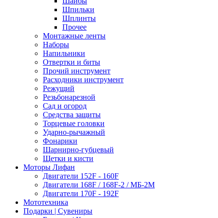
Шайбы
Шпильки
Шплинты
Прочее
Монтажные ленты
Наборы
Напильники
Отвертки и биты
Прочий инструмент
Расходники инструмент
Режущий
Резьбонарезной
Сад и огород
Средства защиты
Торцевые головки
Ударно-рычажный
Фонарики
Шарнирно-губцевый
Щетки и кисти
Моторы Лифан
Двигатели 152F - 160F
Двигатели 168F / 168F-2 / МБ-2М
Двигатели 170F - 192F
Мототехника
Подарки | Сувениры