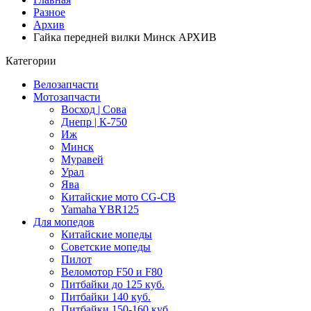
Разное
Архив
Гайка передней вилки Минск АРХИВ
Категории
Велозапчасти
Мотозапчасти
Восход | Сова
Днепр | К-750
Иж
Минск
Муравей
Урал
Ява
Китайские мото CG-CB
Yamaha YBR125
Для мопедов
Китайские мопеды
Советские мопеды
Пилот
Веломотор F50 и F80
Питбайки до 125 куб.
Питбайки 140 куб.
Питбайки 150-160 куб.