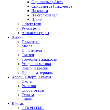
Одиночные | Авто
Спидометра | Тахометра
На колеса
На стоп-сигнал
Прочие
Обтекатели
Ручки руля
Автоаксессуары
Химия
Герметики
Масла
Очистители
Смазки
Тормозные жидкости
Уход и косметика
Эмали и краски
Прочие материалы
Хобби | Cпорт | Туризм
Охота
Рыбалка
Спорттовары
Туризм
Санки
Шлемы
ОТКРЫТЫЕ