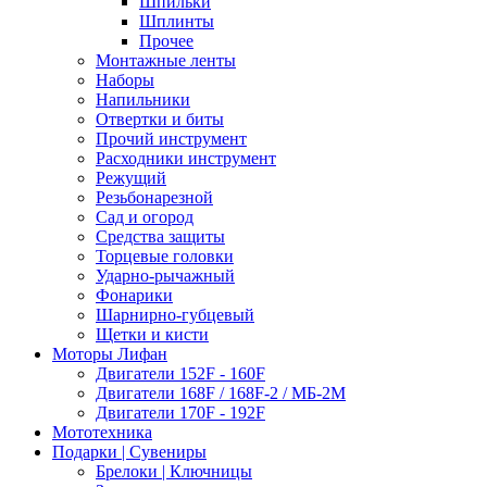
Шпильки
Шплинты
Прочее
Монтажные ленты
Наборы
Напильники
Отвертки и биты
Прочий инструмент
Расходники инструмент
Режущий
Резьбонарезной
Сад и огород
Средства защиты
Торцевые головки
Ударно-рычажный
Фонарики
Шарнирно-губцевый
Щетки и кисти
Моторы Лифан
Двигатели 152F - 160F
Двигатели 168F / 168F-2 / МБ-2М
Двигатели 170F - 192F
Мототехника
Подарки | Сувениры
Брелоки | Ключницы