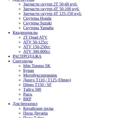
Запчасти скутер 2Т 50-60 куб.
Запчасти скутер 4Т 50-100 куб.
Запчасти скутер 4Т 125-150 куб.
Скутеры Honda
Скутеры Suzuki
Скутеры Yamaha
Квадроциклы
2T Quad ATV
ATV 50-125cc
ATV 150-250cc
ATV 300-800cc
РАСПРОДАЖА
Снегоходы
Irbis Tungus SK
Буран
Мотобуксировщик
Динго T110 / T125 (Dingo)
Dingo T150 / SF
Тайга 500
Рысь
BRP
Для бензопил
Китайские пилы
Пила Дружба
Пила Тайга