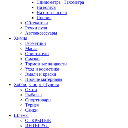
Спидометра | Тахометра
На колеса
На стоп-сигнал
Прочие
Обтекатели
Ручки руля
Автоаксессуары
Химия
Герметики
Масла
Очистители
Смазки
Тормозные жидкости
Уход и косметика
Эмали и краски
Прочие материалы
Хобби | Cпорт | Туризм
Охота
Рыбалка
Спорттовары
Туризм
Санки
Шлемы
ОТКРЫТЫЕ
ИНТЕГРАЛ