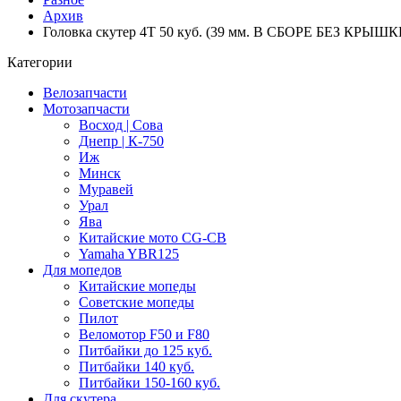
Архив
Головка скутер 4Т 50 куб. (39 мм. В СБОРЕ БЕЗ КРЫ
Категории
Велозапчасти
Мотозапчасти
Восход | Сова
Днепр | К-750
Иж
Минск
Муравей
Урал
Ява
Китайские мото CG-CB
Yamaha YBR125
Для мопедов
Китайские мопеды
Советские мопеды
Пилот
Веломотор F50 и F80
Питбайки до 125 куб.
Питбайки 140 куб.
Питбайки 150-160 куб.
Для скутера