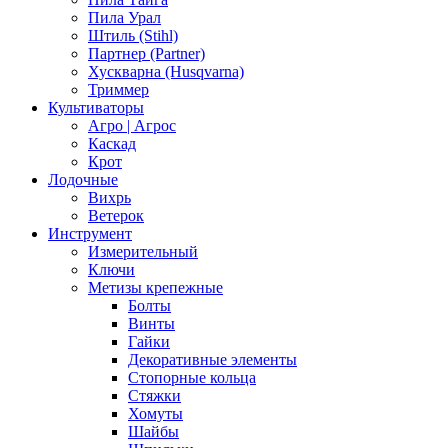
Пила Урал
Штиль (Stihl)
Партнер (Partner)
Хускварна (Husqvarna)
Триммер
Культиваторы
Агро | Агрос
Каскад
Крот
Лодочные
Вихрь
Ветерок
Инструмент
Измерительный
Ключи
Метизы крепежные
Болты
Винты
Гайки
Декоративные элементы
Стопорные кольца
Стяжки
Хомуты
Шайбы