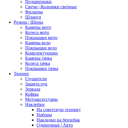
Подшипники
Свечи | Колпачки свечные
Фильтры
Шланги
Резина | Шины
Камеры мото
Колеса мото
Покрышки мото
Камеры вело
Покрышки вело
Комплектующие
Камеры тачка
Колеса тачка
Покрышки тачка
Тюнинг
Глушители
Защита рук
Зеркала
Кофры
Мотоаксессуары
Наклейки
На советскую технику
Наборы
Накладки на бензобак
Одиночные | Авто