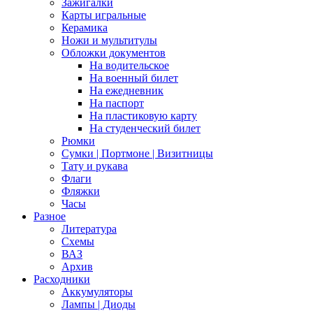
Зажигалки
Карты игральные
Керамика
Ножи и мультитулы
Обложки документов
На водительское
На военный билет
На ежедневник
На паспорт
На пластиковую карту
На студенческий билет
Рюмки
Сумки | Портмоне | Визитницы
Тату и рукава
Флаги
Фляжки
Часы
Разное
Литература
Схемы
ВАЗ
Архив
Расходники
Аккумуляторы
Лампы | Диоды