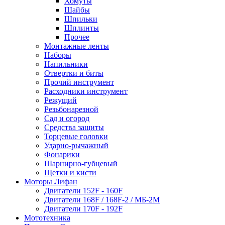
Хомуты
Шайбы
Шпильки
Шплинты
Прочее
Монтажные ленты
Наборы
Напильники
Отвертки и биты
Прочий инструмент
Расходники инструмент
Режущий
Резьбонарезной
Сад и огород
Средства защиты
Торцевые головки
Ударно-рычажный
Фонарики
Шарнирно-губцевый
Щетки и кисти
Моторы Лифан
Двигатели 152F - 160F
Двигатели 168F / 168F-2 / МБ-2М
Двигатели 170F - 192F
Мототехника