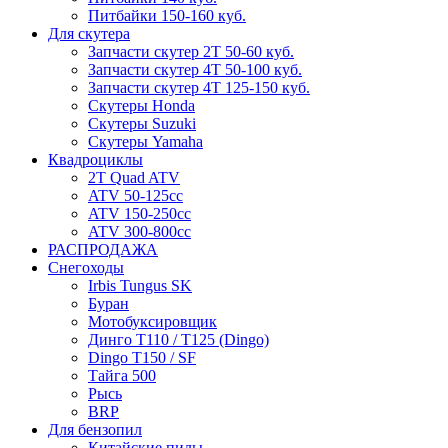
Питбайки 150-160 куб.
Для скутера
Запчасти скутер 2Т 50-60 куб.
Запчасти скутер 4Т 50-100 куб.
Запчасти скутер 4Т 125-150 куб.
Скутеры Honda
Скутеры Suzuki
Скутеры Yamaha
Квадроциклы
2T Quad ATV
ATV 50-125cc
ATV 150-250cc
ATV 300-800cc
РАСПРОДАЖА
Снегоходы
Irbis Tungus SK
Буран
Мотобуксировщик
Динго T110 / T125 (Dingo)
Dingo T150 / SF
Тайга 500
Рысь
BRP
Для бензопил
Китайские пилы