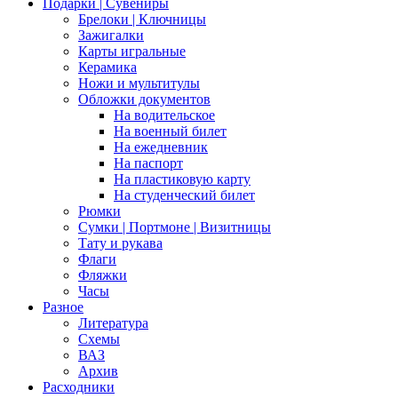
Подарки | Сувениры
Брелоки | Ключницы
Зажигалки
Карты игральные
Керамика
Ножи и мультитулы
Обложки документов
На водительское
На военный билет
На ежедневник
На паспорт
На пластиковую карту
На студенческий билет
Рюмки
Сумки | Портмоне | Визитницы
Тату и рукава
Флаги
Фляжки
Часы
Разное
Литература
Схемы
ВАЗ
Архив
Расходники