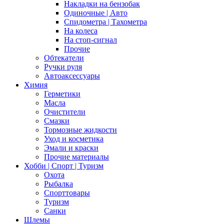
Накладки на бензобак
Одиночные | Авто
Спидометра | Тахометра
На колеса
На стоп-сигнал
Прочие
Обтекатели
Ручки руля
Автоаксессуары
Химия
Герметики
Масла
Очистители
Смазки
Тормозные жидкости
Уход и косметика
Эмали и краски
Прочие материалы
Хобби | Cпорт | Туризм
Охота
Рыбалка
Спорттовары
Туризм
Санки
Шлемы