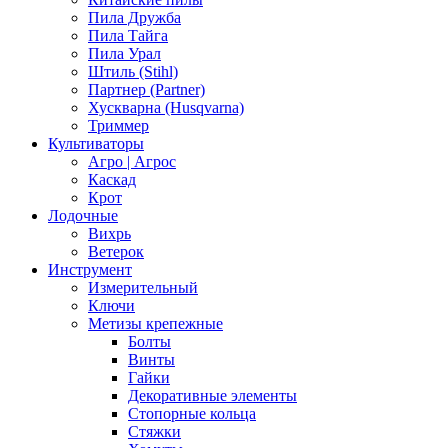
Пила Дружба
Пила Тайга
Пила Урал
Штиль (Stihl)
Партнер (Partner)
Хускварна (Husqvarna)
Триммер
Культиваторы
Агро | Агрос
Каскад
Крот
Лодочные
Вихрь
Ветерок
Инструмент
Измерительный
Ключи
Метизы крепежные
Болты
Винты
Гайки
Декоративные элементы
Стопорные кольца
Стяжки