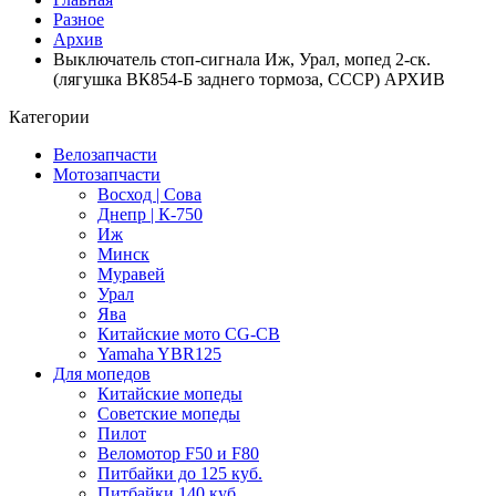
Разное
Архив
Выключатель стоп-сигнала Иж, Урал, мопед 2-ск.
(лягушка ВК854-Б заднего тормоза, СССР) АРХИВ
Категории
Велозапчасти
Мотозапчасти
Восход | Сова
Днепр | К-750
Иж
Минск
Муравей
Урал
Ява
Китайские мото CG-CB
Yamaha YBR125
Для мопедов
Китайские мопеды
Советские мопеды
Пилот
Веломотор F50 и F80
Питбайки до 125 куб.
Питбайки 140 куб.