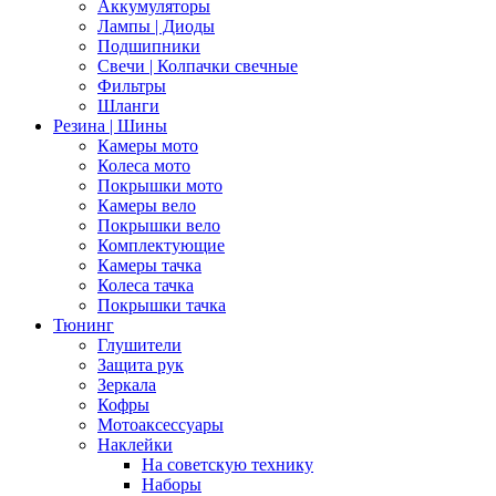
Аккумуляторы
Лампы | Диоды
Подшипники
Свечи | Колпачки свечные
Фильтры
Шланги
Резина | Шины
Камеры мото
Колеса мото
Покрышки мото
Камеры вело
Покрышки вело
Комплектующие
Камеры тачка
Колеса тачка
Покрышки тачка
Тюнинг
Глушители
Защита рук
Зеркала
Кофры
Мотоаксессуары
Наклейки
На советскую технику
Наборы