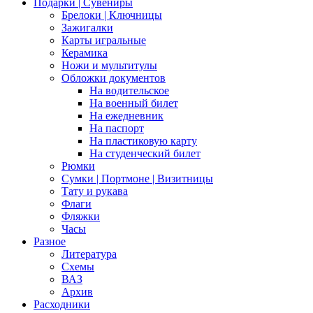
Подарки | Сувениры
Брелоки | Ключницы
Зажигалки
Карты игральные
Керамика
Ножи и мультитулы
Обложки документов
На водительское
На военный билет
На ежедневник
На паспорт
На пластиковую карту
На студенческий билет
Рюмки
Сумки | Портмоне | Визитницы
Тату и рукава
Флаги
Фляжки
Часы
Разное
Литература
Схемы
ВАЗ
Архив
Расходники