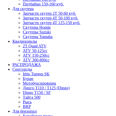
Питбайки 150-160 куб.
Для скутера
Запчасти скутер 2Т 50-60 куб.
Запчасти скутер 4Т 50-100 куб.
Запчасти скутер 4Т 125-150 куб.
Скутеры Honda
Скутеры Suzuki
Скутеры Yamaha
Квадроциклы
2T Quad ATV
ATV 50-125cc
ATV 150-250cc
ATV 300-800cc
РАСПРОДАЖА
Снегоходы
Irbis Tungus SK
Буран
Мотобуксировщик
Динго T110 / T125 (Dingo)
Dingo T150 / SF
Тайга 500
Рысь
BRP
Для бензопил
Китайские пилы