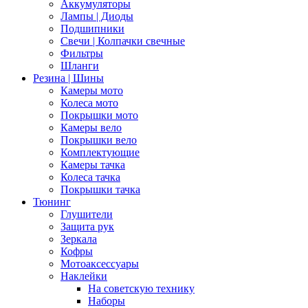
Аккумуляторы
Лампы | Диоды
Подшипники
Свечи | Колпачки свечные
Фильтры
Шланги
Резина | Шины
Камеры мото
Колеса мото
Покрышки мото
Камеры вело
Покрышки вело
Комплектующие
Камеры тачка
Колеса тачка
Покрышки тачка
Тюнинг
Глушители
Защита рук
Зеркала
Кофры
Мотоаксессуары
Наклейки
На советскую технику
Наборы