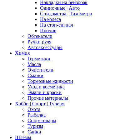
Накладки на бензобак
Одиночные | Авто
Спидометра | Тахометра
На колеса
На стоп-сигнал
Прочие
Обтекатели
Ручки руля
Автоаксессуары
Химия
Герметики
Масла
Очистители
Смазки
Тормозные жидкости
Уход и косметика
Эмали и краски
Прочие материалы
Хобби | Cпорт | Туризм
Охота
Рыбалка
Спорттовары
Туризм
Санки
Шлемы