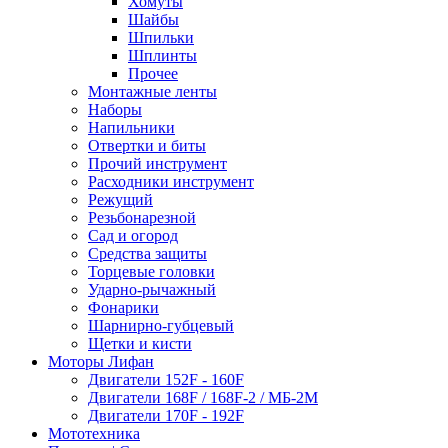
Хомуты
Шайбы
Шпильки
Шплинты
Прочее
Монтажные ленты
Наборы
Напильники
Отвертки и биты
Прочий инструмент
Расходники инструмент
Режущий
Резьбонарезной
Сад и огород
Средства защиты
Торцевые головки
Ударно-рычажный
Фонарики
Шарнирно-губцевый
Щетки и кисти
Моторы Лифан
Двигатели 152F - 160F
Двигатели 168F / 168F-2 / МБ-2М
Двигатели 170F - 192F
Мототехника