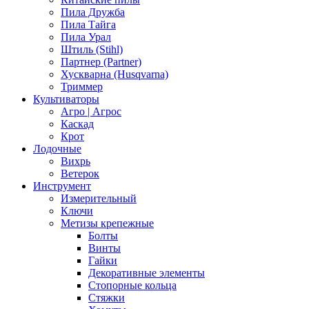
Пила Дружба
Пила Тайга
Пила Урал
Штиль (Stihl)
Партнер (Partner)
Хускварна (Husqvarna)
Триммер
Культиваторы
Агро | Агрос
Каскад
Крот
Лодочные
Вихрь
Ветерок
Инструмент
Измерительный
Ключи
Метизы крепежные
Болты
Винты
Гайки
Декоративные элементы
Стопорные кольца
Стяжки