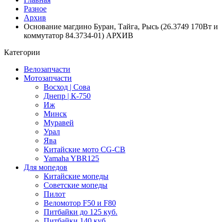
Разное
Архив
Основание магдино Буран, Тайга, Рысь (26.3749 170Вт и
коммутатор 84.3734-01) АРХИВ
Категории
Велозапчасти
Мотозапчасти
Восход | Сова
Днепр | К-750
Иж
Минск
Муравей
Урал
Ява
Китайские мото CG-CB
Yamaha YBR125
Для мопедов
Китайские мопеды
Советские мопеды
Пилот
Веломотор F50 и F80
Питбайки до 125 куб.
Питбайки 140 куб.