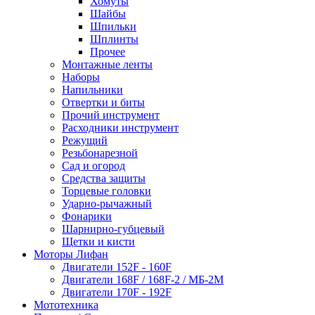
Хомуты
Шайбы
Шпильки
Шплинты
Прочее
Монтажные ленты
Наборы
Напильники
Отвертки и биты
Прочий инструмент
Расходники инструмент
Режущий
Резьбонарезной
Сад и огород
Средства защиты
Торцевые головки
Ударно-рычажный
Фонарики
Шарнирно-губцевый
Щетки и кисти
Моторы Лифан
Двигатели 152F - 160F
Двигатели 168F / 168F-2 / МБ-2М
Двигатели 170F - 192F
Мототехника