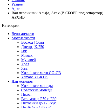
Разное
Архив
Вал первичный Альфа, Activ (В СБОРЕ под сепаратор)
АРХИВ
Категории
Велозапчасти
Мотозапчасти
Восход | Сова
Днепр | К-750
Иж
Минск
Муравей
Урал
Ява
Китайские мото CG-CB
Yamaha YBR125
Для мопедов
Китайские мопеды
Советские мопеды
Пилот
Веломотор F50 и F80
Питбайки до 125 куб.
Питбайки 140 куб.