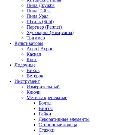
Пила Дружба
Пила Тайга
Пила Урал
Штиль (Stihl)
Партнер (Partner)
Хускварна (Husqvarna)
Триммер
Культиваторы
Агро | Агрос
Каскад
Крот
Лодочные
Вихрь
Ветерок
Инструмент
Измерительный
Ключи
Метизы крепежные
Болты
Винты
Гайки
Декоративные элементы
Стопорные кольца
Стяжки