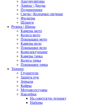
Аккумуляторы
Лампы | Диоды
Подшипники
Свечи | Колпачки свечные
Фильтры
Шланги
Резина | Шины
Камеры мото
Колеса мото
Покрышки мото
Камеры вело
Покрышки вело
Комплектующие
Камеры тачка
Колеса тачка
Покрышки тачка
Тюнинг
Глушители
Защита рук
Зеркала
Кофры
Мотоаксессуары
Наклейки
На советскую технику
Наборы