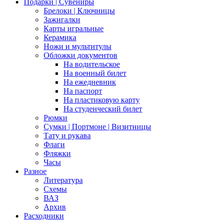
Подарки | Сувениры
Брелоки | Ключницы
Зажигалки
Карты игральные
Керамика
Ножи и мультитулы
Обложки документов
На водительское
На военный билет
На ежедневник
На паспорт
На пластиковую карту
На студенческий билет
Рюмки
Сумки | Портмоне | Визитницы
Тату и рукава
Флаги
Фляжки
Часы
Разное
Литература
Схемы
ВАЗ
Архив
Расходники