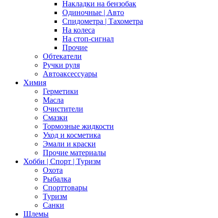
Накладки на бензобак
Одиночные | Авто
Спидометра | Тахометра
На колеса
На стоп-сигнал
Прочие
Обтекатели
Ручки руля
Автоаксессуары
Химия
Герметики
Масла
Очистители
Смазки
Тормозные жидкости
Уход и косметика
Эмали и краски
Прочие материалы
Хобби | Cпорт | Туризм
Охота
Рыбалка
Спорттовары
Туризм
Санки
Шлемы