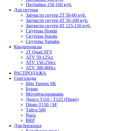
Питбайки 150-160 куб.
Для скутера
Запчасти скутер 2Т 50-60 куб.
Запчасти скутер 4Т 50-100 куб.
Запчасти скутер 4Т 125-150 куб.
Скутеры Honda
Скутеры Suzuki
Скутеры Yamaha
Квадроциклы
2T Quad ATV
ATV 50-125cc
ATV 150-250cc
ATV 300-800cc
РАСПРОДАЖА
Снегоходы
Irbis Tungus SK
Буран
Мотобуксировщик
Динго T110 / T125 (Dingo)
Dingo T150 / SF
Тайга 500
Рысь
BRP
Для бензопил
Китайские пилы