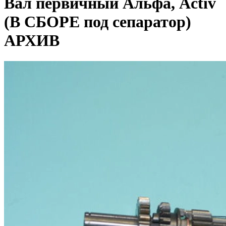
Вал первичный Альфа, Activ
(В СБОРЕ под сепаратор)
АРХИВ