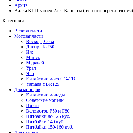
Архив
Вилка КПП мопед 2-ск. Карпаты (ручного переключени
Категории
Велозапчасти
Мотозапчасти
Восход | Сова
Днепр | К-750
Иж
Минск
Муравей
Урал
Ява
Китайские мото CG-CB
Yamaha YBR125
Для мопедов
Китайские мопеды
Советские мопеды
Пилот
Веломотор F50 и F80
Питбайки до 125 куб.
Питбайки 140 куб.
Питбайки 150-160 куб.
Для скутера