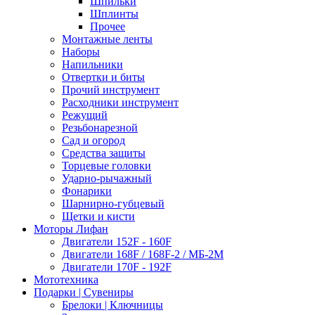
Шпильки
Шплинты
Прочее
Монтажные ленты
Наборы
Напильники
Отвертки и биты
Прочий инструмент
Расходники инструмент
Режущий
Резьбонарезной
Сад и огород
Средства защиты
Торцевые головки
Ударно-рычажный
Фонарики
Шарнирно-губцевый
Щетки и кисти
Моторы Лифан
Двигатели 152F - 160F
Двигатели 168F / 168F-2 / МБ-2М
Двигатели 170F - 192F
Мототехника
Подарки | Сувениры
Брелоки | Ключницы