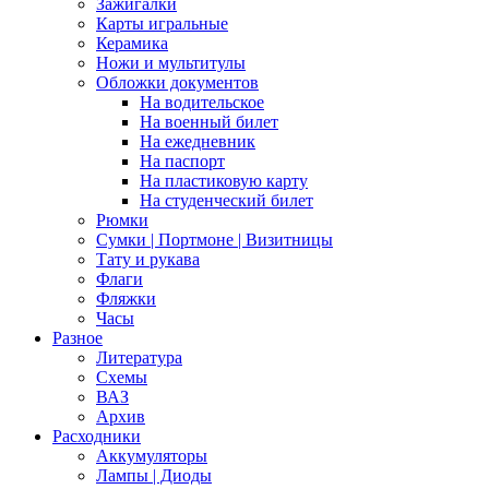
Зажигалки
Карты игральные
Керамика
Ножи и мультитулы
Обложки документов
На водительское
На военный билет
На ежедневник
На паспорт
На пластиковую карту
На студенческий билет
Рюмки
Сумки | Портмоне | Визитницы
Тату и рукава
Флаги
Фляжки
Часы
Разное
Литература
Схемы
ВАЗ
Архив
Расходники
Аккумуляторы
Лампы | Диоды