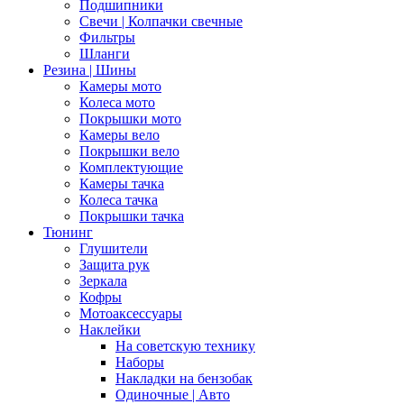
Подшипники
Свечи | Колпачки свечные
Фильтры
Шланги
Резина | Шины
Камеры мото
Колеса мото
Покрышки мото
Камеры вело
Покрышки вело
Комплектующие
Камеры тачка
Колеса тачка
Покрышки тачка
Тюнинг
Глушители
Защита рук
Зеркала
Кофры
Мотоаксессуары
Наклейки
На советскую технику
Наборы
Накладки на бензобак
Одиночные | Авто