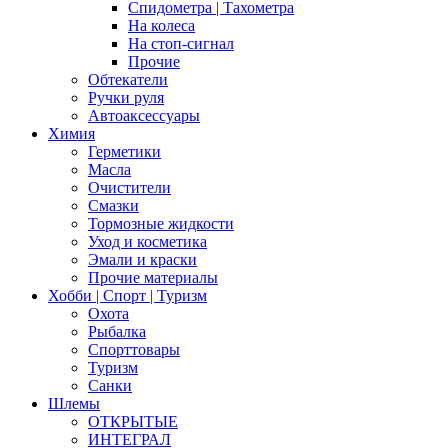
Спидометра | Тахометра
На колеса
На стоп-сигнал
Прочие
Обтекатели
Ручки руля
Автоаксессуары
Химия
Герметики
Масла
Очистители
Смазки
Тормозные жидкости
Уход и косметика
Эмали и краски
Прочие материалы
Хобби | Cпорт | Туризм
Охота
Рыбалка
Спорттовары
Туризм
Санки
Шлемы
ОТКРЫТЫЕ
ИНТЕГРАЛ