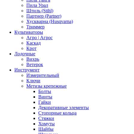
Пила Урал
Штиль (Stihl)
Партнер (Partner)
Хускварна (Husqvarna)
Триммер
Культиваторы
Агро | Агрос
Каскад
Крот
Лодочные
Вихрь
Ветерок
Инструмент
Измерительный
Ключи
Метизы крепежные
Болты
Винты
Гайки
Декоративные элементы
Стопорные кольца
Стяжки
Хомуты
Шайбы