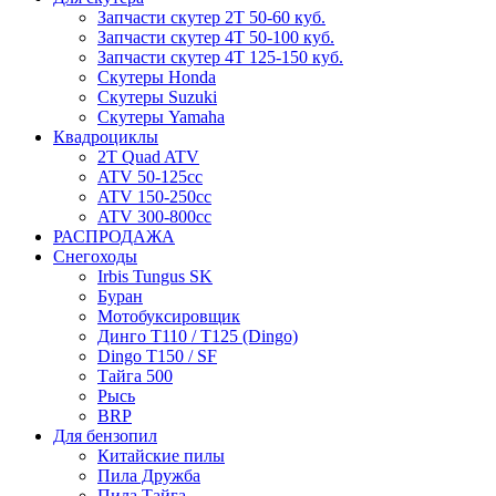
Запчасти скутер 2Т 50-60 куб.
Запчасти скутер 4Т 50-100 куб.
Запчасти скутер 4Т 125-150 куб.
Скутеры Honda
Скутеры Suzuki
Скутеры Yamaha
Квадроциклы
2T Quad ATV
ATV 50-125cc
ATV 150-250cc
ATV 300-800cc
РАСПРОДАЖА
Снегоходы
Irbis Tungus SK
Буран
Мотобуксировщик
Динго T110 / T125 (Dingo)
Dingo T150 / SF
Тайга 500
Рысь
BRP
Для бензопил
Китайские пилы
Пила Дружба
Пила Тайга