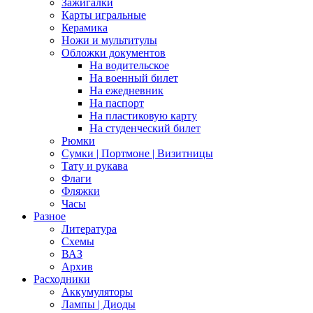
Зажигалки
Карты игральные
Керамика
Ножи и мультитулы
Обложки документов
На водительское
На военный билет
На ежедневник
На паспорт
На пластиковую карту
На студенческий билет
Рюмки
Сумки | Портмоне | Визитницы
Тату и рукава
Флаги
Фляжки
Часы
Разное
Литература
Схемы
ВАЗ
Архив
Расходники
Аккумуляторы
Лампы | Диоды