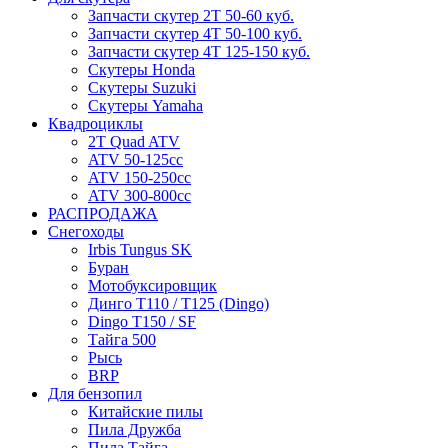
Запчасти скутер 2Т 50-60 куб.
Запчасти скутер 4Т 50-100 куб.
Запчасти скутер 4Т 125-150 куб.
Скутеры Honda
Скутеры Suzuki
Скутеры Yamaha
Квадроциклы
2T Quad ATV
ATV 50-125cc
ATV 150-250cc
ATV 300-800cc
РАСПРОДАЖА
Снегоходы
Irbis Tungus SK
Буран
Мотобуксировщик
Динго T110 / T125 (Dingo)
Dingo T150 / SF
Тайга 500
Рысь
BRP
Для бензопил
Китайские пилы
Пила Дружба
Пила Тайга