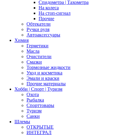
Спидометра | Тахометра
На колеса
На стоп-сигнал
Прочие
Обтекатели
Ручки руля
Автоаксессуары
Химия
Герметики
Масла
Очистители
Смазки
Тормозные жидкости
Уход и косметика
Эмали и краски
Прочие материалы
Хобби | Cпорт | Туризм
Охота
Рыбалка
Спорттовары
Туризм
Санки
Шлемы
ОТКРЫТЫЕ
ИНТЕГРАЛ