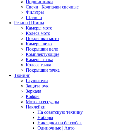
Подшипники
Свечи | Колпачки свечные
Фильтры
Шланги
Резина | Шины
Камеры мото
Колеса мото
Покрышки мото
Камеры вело
Покрышки вело
Комплектующие
Камеры тачка
Колеса тачка
Покрышки тачка
Тюнинг
Глушители
Защита рук
Зеркала
Кофры
Мотоаксессуары
Наклейки
На советскую технику
Наборы
Накладки на бензобак
Одиночные | Авто