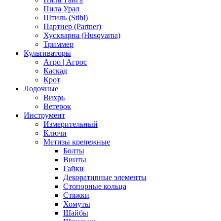
Пила Урал
Штиль (Stihl)
Партнер (Partner)
Хускварна (Husqvarna)
Триммер
Культиваторы
Агро | Агрос
Каскад
Крот
Лодочные
Вихрь
Ветерок
Инструмент
Измерительный
Ключи
Метизы крепежные
Болты
Винты
Гайки
Декоративные элементы
Стопорные кольца
Стяжки
Хомуты
Шайбы