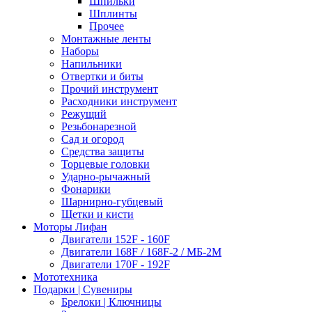
Шпильки
Шплинты
Прочее
Монтажные ленты
Наборы
Напильники
Отвертки и биты
Прочий инструмент
Расходники инструмент
Режущий
Резьбонарезной
Сад и огород
Средства защиты
Торцевые головки
Ударно-рычажный
Фонарики
Шарнирно-губцевый
Щетки и кисти
Моторы Лифан
Двигатели 152F - 160F
Двигатели 168F / 168F-2 / МБ-2М
Двигатели 170F - 192F
Мототехника
Подарки | Сувениры
Брелоки | Ключницы