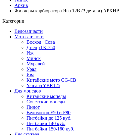
Архив
Жиклеры карбюратора Ява 12В (3 детали) АРХИВ
Категории
Велозапчасти
Мотозапчасти
Восход | Сова
Днепр | К-750
Иж
Минск
Муравей
Урал
Ява
Китайские мото CG-CB
Yamaha YBR125
Для мопедов
Китайские мопеды
Советские мопеды
Пилот
Веломотор F50 и F80
Питбайки до 125 куб.
Питбайки 140 куб.
Питбайки 150-160 куб.
Для скутера